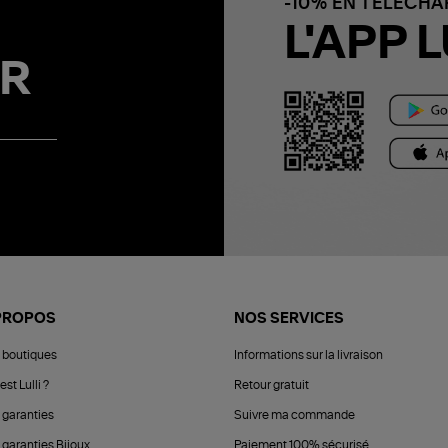
-10% EN TÉLÉCH
L'APP L
R
PROPOS
NOS SERVICES
 boutiques
Informations sur la livraison
est Lulli ?
Retour gratuit
 garanties
Suivre ma commande
 garanties Bijoux
Paiement 100% sécurisé