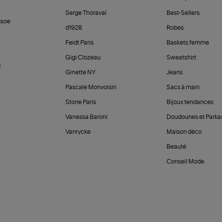
Serge Thoraval
Best-Sellers
soe
d1928
Robes
Feidt Paris
Baskets femme
Gigi Clozeau
Sweatshirt
d
Ginette NY
Jeans
Pascale Monvoisin
Sacs à main
Stone Paris
Bijoux tendances
Vanessa Baroni
Doudounes et Parka
Vanrycke
Maison déco
Beauté
Conseil Mode