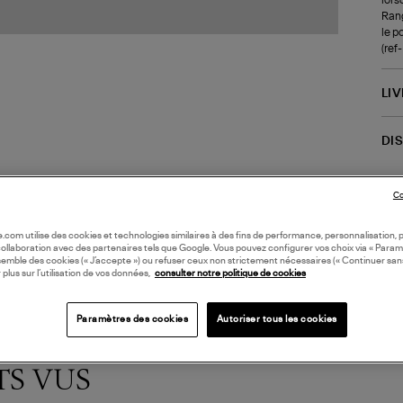
Rang
le p
(re
LI
DI
Coll
Co
BIJ
oile.com utilise des cookies et technologies similaires à des fins de performance, personnalisation, p
collaboration avec des partenaires tels que Google. Vous pouvez configurer vos choix via « Param
semble des cookies (« J’accepte ») ou refuser ceux non strictement nécessaires (« Continuer san
 plus sur l’utilisation de vos données,
consulter notre politique de cookies
Paramètres des cookies
Autoriser tous les cookies
TS VUS