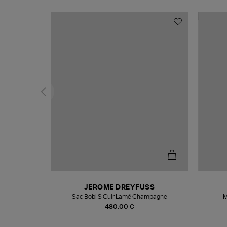
N
JEROME DREYFUSS
te
Sac Bobi S Cuir Lamé Champagne
M
480,00 €