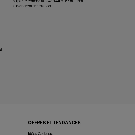
ou par téléphone au 04 91 44 61 67 du lundi
au vendredi de 9h à 18h.
N
OFFRES ET TENDANCES
Idées Cadeaux