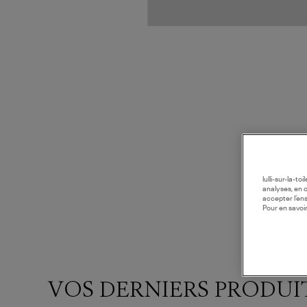
lulli-sur-la-t
analyses, en 
accepter l’en
Pour en savoir
VOS DERNIERS PRODUI