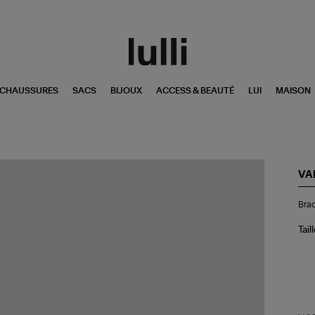
CHAUSSURES
SACS
BIJOUX
ACCESS & BEAUTÉ
LUI
MAISON
VA
Bra
Brac
Éla
Or
Ros
Tail
38