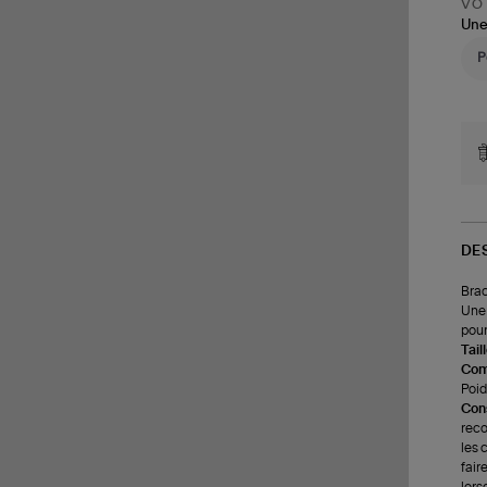
VOT
Une
DE
Brac
Une 
pour
Tail
Com
Poids
Cons
reco
les 
fair
lors