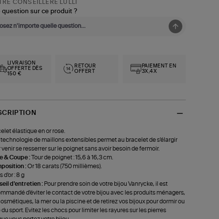
RE CONSEILLÈRE LULLI
 question sur ce produit ?
LIVRAISON
RETOUR
PAIEMENT EN
OFFERTE DÈS
OFFERT
3X,4X
150 €
SCRIPTION
elet élastique en or rose.
technologie de maillons extensibles permet au bracelet de s'élargir
 venir se resserrer sur le poignet sans avoir besoin de fermoir.
le & Coupe :
Tour de poignet : 15,6 à 16,3 cm.
position :
Or 18 carats (750 millièmes).
 d'or : 8 g
eil d'entretien :
Pour prendre soin de votre bijou Vanrycke, il est
mmandé d'éviter le contact de votre bijou avec les produits ménagers,
cosmétiques, la mer ou la piscine et de retirez vos bijoux pour dormir ou
e du sport. Evitez les chocs pour limiter les rayures sur les pierres
que vous portez votre bijou.