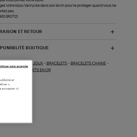
ez votre bijou Vanrycke dans son écrin pour le protéger quand vous ne
ortez pas.
f-MS3R0T2)
VRAISON ET RETOUR
SPONIBILITÉ BOUTIQUE
BIJOUX
-
BRACELETS
-
BRACELETS CHAINE
-
ections similaires :
ntinuer sans accepter
OUX FINS
-
BRACELETS EN OR
ublicité et
étrer »,
s accepter »).