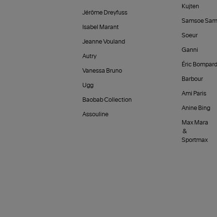
Kujten
Jérôme Dreyfuss
Samsoe Sam
Isabel Marant
Soeur
Jeanne Vouland
Ganni
Autry
Éric Bompar
Vanessa Bruno
Barbour
Ugg
Ami Paris
Baobab Collection
Anine Bing
Assouline
Max Mara
&
Sportmax