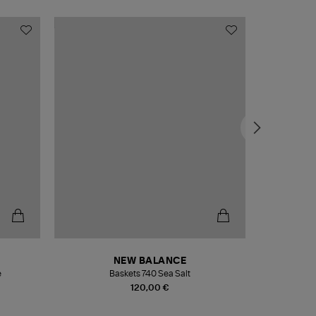
NEW BALANCE
e
Baskets 740 Sea Salt
Veste
120,00 €