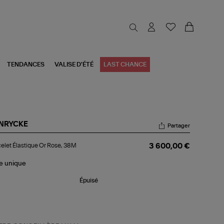
TENDANCES
VALISE D'ÉTÉ
LAST CHANCE
NRYCKE
Partager
celet
elet Élastique Or Rose, 38M
3 600,00 €
stique
e,
le
unique
M
Épuisé