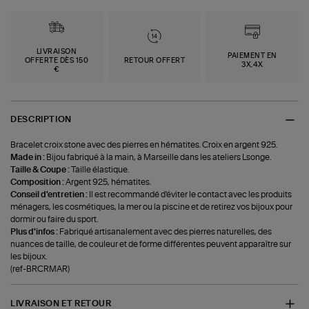
LIVRAISON
PAIEMENT EN
OFFERTE DÈS 150
RETOUR OFFERT
3X,4X
€
DESCRIPTION
Bracelet croix stone avec des pierres en hématites. Croix en argent 925.
Made in :
Bijou fabriqué à la main, à Marseille dans les ateliers Lsonge.
Taille & Coupe :
Taille élastique.
Composition :
Argent 925, hématites.
Conseil d'entretien :
Il est recommandé d'éviter le contact avec les produits
ménagers, les cosmétiques, la mer ou la piscine et de retirez vos bijoux pour
dormir ou faire du sport.
Plus d'infos :
Fabriqué artisanalement avec des pierres naturelles, des
nuances de taille, de couleur et de forme différentes peuvent apparaître sur
les bijoux.
(ref-BRCRMAR)
LIVRAISON ET RETOUR