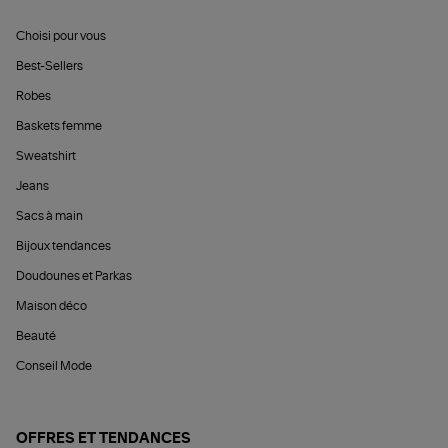
Choisi pour vous
Best-Sellers
Robes
Baskets femme
Sweatshirt
Jeans
Sacs à main
Bijoux tendances
Doudounes et Parkas
Maison déco
Beauté
Conseil Mode
OFFRES ET TENDANCES