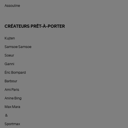
Assouline
CRÉATEURS PRÊT-À-PORTER
Kujten
Samsoe Samsoe
Soeur
Ganni
Éric Bompard
Barbour
Ami Paris
Anine Bing
Max Mara
&
Sportmax