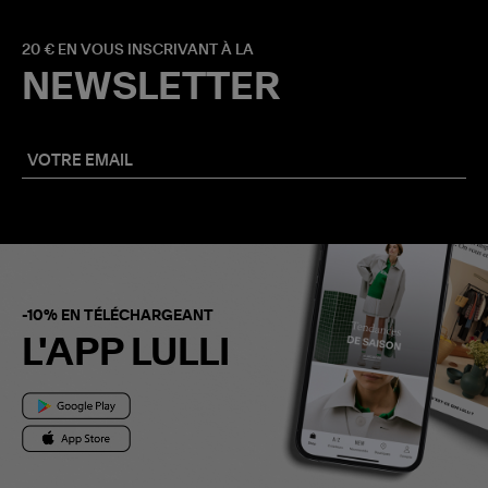
20 € EN VOUS INSCRIVANT À LA
NEWSLETTER
-10% EN TÉLÉCHARGEANT
L'APP LULLI