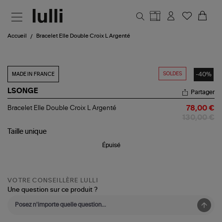
Aller au contenu principal
Accueil
Bracelet Elle Double Croix L Argenté
SOLDES
-40%
MADE IN FRANCE
LSONGE
Partager
Bracelet
Bracelet Elle Double Croix L Argenté
78,00 €
Elle
130,00 €
Double
Croix
Taille
unique
L
Épuisé
Argenté
VOTRE CONSEILLÈRE LULLI
Une question sur ce produit ?