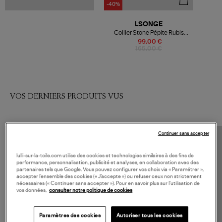
-40%
LSONGE
Collier Stone Pépite Rubis
d'Inde Or Jaune
99,00 €
165,00 €
VOS DERNIERS PRODUITS VUS
Continuer sans accepter
lulli-sur-la-toile.com utilise des cookies et technologies similaires à des fins de
performance, personnalisation, publicité et analyses, en collaboration avec des
partenaires tels que Google. Vous pouvez configurer vos choix via « Paramétrer »,
accepter l’ensemble des cookies (« J’accepte ») ou refuser ceux non strictement
nécessaires (« Continuer sans accepter »). Pour en savoir plus sur l’utilisation de
vos données,
consulter notre politique de cookies
Paramètres des cookies
Autoriser tous les cookies