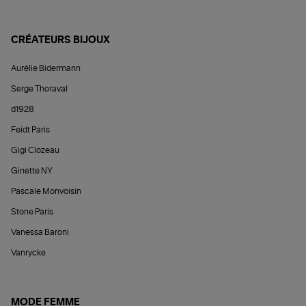
CRÉATEURS BIJOUX
Aurélie Bidermann
Serge Thoraval
d1928
Feidt Paris
Gigi Clozeau
Ginette NY
Pascale Monvoisin
Stone Paris
Vanessa Baroni
Vanrycke
MODE FEMME