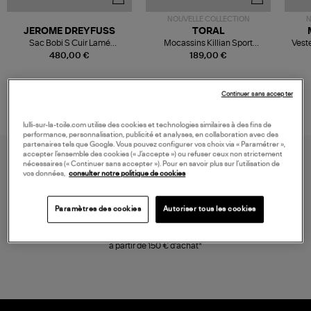
NOUVELLE COLLECTION
N
JEROME DREYFUSS
TORAL
Sac Bobi S Cuir Lamé
Mocassins Killian Sport
Veste
Champagne
Mousse
480,00 €
189,00 €
Continuer sans accepter
lulli-sur-la-toile.com utilise des cookies et technologies similaires à des fins de
performance, personnalisation, publicité et analyses, en collaboration avec des
partenaires tels que Google. Vous pouvez configurer vos choix via « Paramétrer »,
accepter l’ensemble des cookies (« J’accepte ») ou refuser ceux non strictement
nécessaires (« Continuer sans accepter »). Pour en savoir plus sur l’utilisation de
vos données,
consulter notre politique de cookies
Paramètres des cookies
Autoriser tous les cookies
LIVRAISON GRATUITE
à partir de 150 € d'achat*