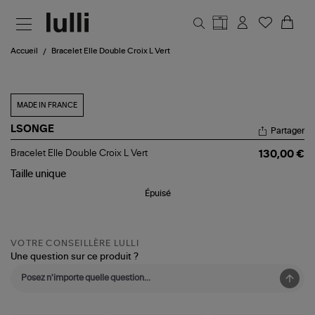
Aller au contenu principal
Accueil
Bracelet Elle Double Croix L Vert
MADE IN FRANCE
LSONGE
Partager
Bracelet
Bracelet Elle Double Croix L Vert
130,00 €
Elle
Double
Taille
unique
Croix
Épuisé
L
Vert
VOTRE CONSEILLÈRE LULLI
Une question sur ce produit ?