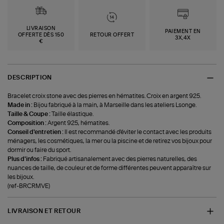
LIVRAISON
PAIEMENT EN
OFFERTE DÈS 150
RETOUR OFFERT
3X,4X
€
DESCRIPTION
Bracelet croix stone avec des pierres en hématites. Croix en argent 925.
Made in :
Bijou fabriqué à la main, à Marseille dans les ateliers Lsonge.
Taille & Coupe :
Taille élastique.
Composition :
Argent 925, hématites.
Conseil d'entretien :
Il est recommandé d'éviter le contact avec les produits
ménagers, les cosmétiques, la mer ou la piscine et de retirez vos bijoux pour
dormir ou faire du sport.
Plus d'infos :
Fabriqué artisanalement avec des pierres naturelles, des
nuances de taille, de couleur et de forme différentes peuvent apparaître sur
les bijoux.
(ref-BRCRMVE)
LIVRAISON ET RETOUR