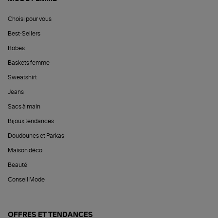
Choisi pour vous
Best-Sellers
Robes
Baskets femme
Sweatshirt
Jeans
Sacs à main
Bijoux tendances
Doudounes et Parkas
Maison déco
Beauté
Conseil Mode
OFFRES ET TENDANCES