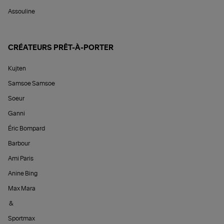
Assouline
CRÉATEURS PRÊT-À-PORTER
Kujten
Samsoe Samsoe
Soeur
Ganni
Éric Bompard
Barbour
Ami Paris
Anine Bing
Max Mara
&
Sportmax