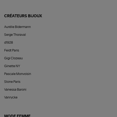
CRÉATEURS BIJOUX
Aurélie Bidermann
Serge Thoraval
d1928
Feidt Paris
Gigi Clozeau
Ginette NY
Pascale Monvoisin
Stone Paris
Vanessa Baroni
Vanrycke
MODE FEMME