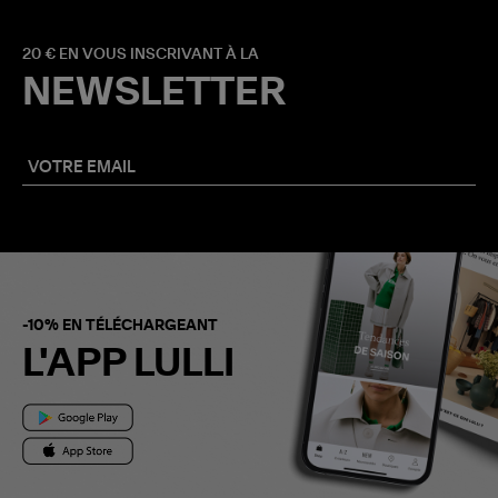
20 € EN VOUS INSCRIVANT À LA
NEWSLETTER
-10% EN TÉLÉCHARGEANT
L'APP LULLI