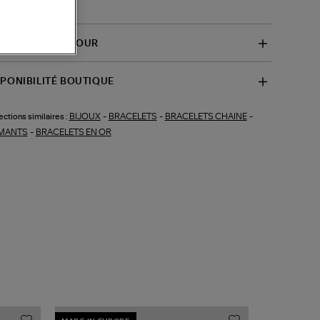
-B3ST001RDI)
VRAISON ET RETOUR
SPONIBILITÉ BOUTIQUE
BIJOUX
-
BRACELETS
-
BRACELETS CHAINE
-
ections similaires :
MANTS
-
BRACELETS EN OR