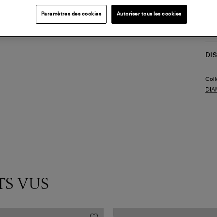
(ref
Paramètres des cookies
Autoriser tous les cookies
LI
DI
Coll
DIA
TS VUS