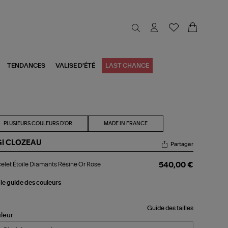
TENDANCES
VALISE D'ÉTÉ
LAST CHANCE
PLUSIEURS COULEURS D'OR
MADE IN FRANCE
GI CLOZEAU
Partager
celet
elet Étoile Diamants Résine Or Rose
540,00 €
ile
amants
sine
 le guide des couleurs
se
Guide des tailles
leur