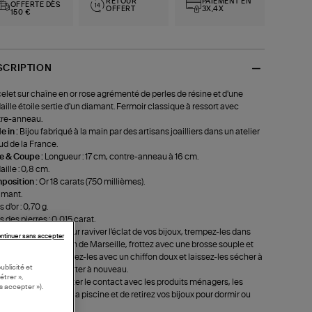
RETOUR
PAIEMENT EN
OFFERTE DÈS
OFFERT
3X,4X
150 €
SCRIPTION
elet sur chaîne en or rose agrémenté de perles de résine et d'une
ille étoile sertie d'un diamant. Fermoir classique à ressort avec
re-anneau.
 in :
Bijou fabriqué à la main par des artisans joailliers dans un atelier
ud de la France.
le & Coupe :
Longueur : 17 cm, contre-anneau à 16 cm.
ille : 0,8 cm.
position :
Or 18 carats (750 millièmes).
amant.
 d'or : 0,70 g.
s des pierres : 0,015 carat.
eil d'entretien :
Pour raviver l'éclat de vos bijoux, trempez-les dans
ntinuer sans accepter
u tiède avec du savon de Marseille, frottez avec une brosse souple et
ez à l'eau clair. Essuyez-les avec un chiffon doux et laissez-les sécher à
ublicité et
r libre avant de les porter à nouveau.
étrer »,
st recommandé d'éviter le contact avec les produits ménagers, les
s accepter »).
étiques, la mer ou la piscine et de retirez vos bijoux pour dormir ou
 du sport.