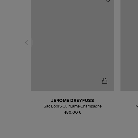
T
JEROME DREYFUSS
k
Sac Bobi S Cuir Lamé Champagne
M
480,00 €