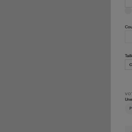
Cou
Tail
VOT
Une