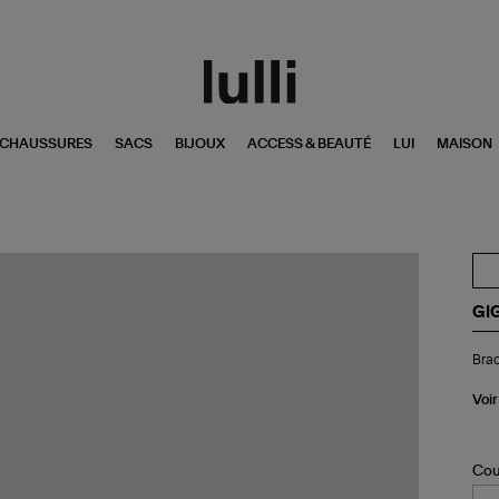
CHAUSSURES
SACS
BIJOUX
ACCESS & BEAUTÉ
LUI
MAISON
GI
Bra
Brac
Éto
Di
Ré
Voir
Or
Ro
Cou