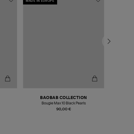
MADE IN EUROPE
MADE IN EU
BAOBAB COLLECTION
Bougie Max 10 Black Pearls
Paréo Fou
90,00 €