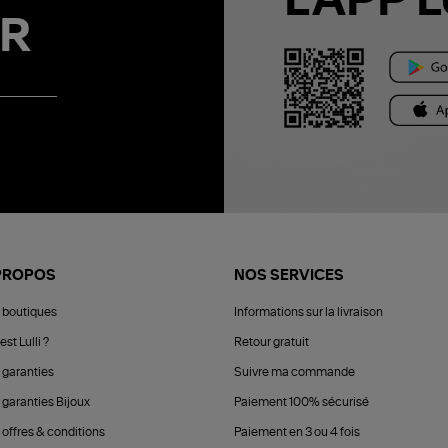
L'APP L
R
PROPOS
NOS SERVICES
 boutiques
Informations sur la livraison
est Lulli ?
Retour gratuit
 garanties
Suivre ma commande
 garanties Bijoux
Paiement 100% sécurisé
 offres & conditions
Paiement en 3 ou 4 fois