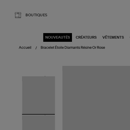
Aller au contenu principal
BOUTIQUES
NOUVEAUTÉS
CRÉATEURS
VÊTEMENTS
Accueil
Bracelet Étoile Diamants Résine Or Rose