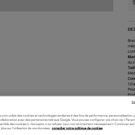
DE
Brac
méda
cont
Made
du s
Tail
Méda
Com
1 Di
Poids
Poid
Cons
Co
l'ea
rinc
oile.com utilise des cookies et technologies similaires à des fins de performance, personnalisation, p
l'ai
collaboration avec des partenaires tels que Google. Vous pouvez configurer vos choix via « Param
Il e
semble des cookies (« J’accepte ») ou refuser ceux non strictement nécessaires (« Continuer san
cosm
 plus sur l’utilisation de vos données,
consulter notre politique de cookies
faire