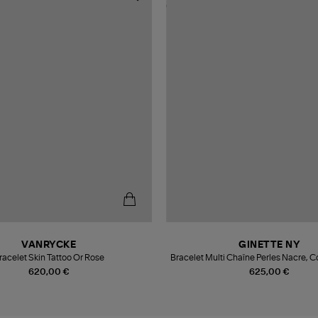
VANRYCKE
GINETTE NY
racelet Skin Tattoo Or Rose
Bracelet Multi Chaîne Perles Nacre, C
des Mères
620,00 €
625,00 €