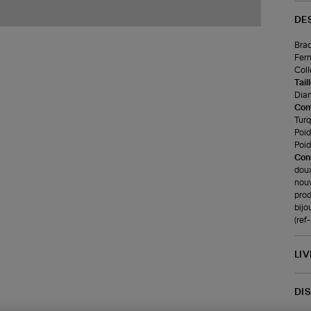
DE
Brac
Ferm
Coll
Tail
Diam
Com
Turq
Poids
Poids
Cons
doux
nouv
prod
bijo
(ref
LI
DI