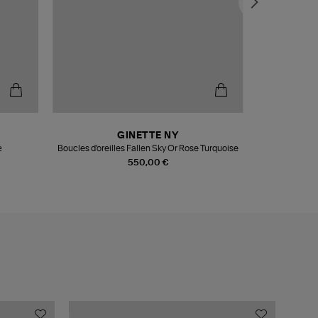
GINETTE NY
e
Boucles d'oreilles Fallen Sky Or Rose Turquoise
Boucle d'orei
550,00 €