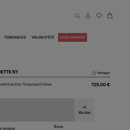
TENDANCES
VALISE D'ÉTÉ
LAST CHANCE
NETTE NY
Partager
celet
elet Ever Disc Turquoise Or Rose
725,00 €
r
c
quoise
se
+
6
Voir plus
le
unique