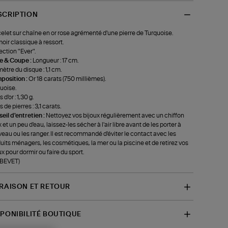
SCRIPTION
elet sur chaîne en or rose agrémenté d'une pierre de Turquoise.
oir classique à ressort.
ection "Ever".
le & Coupe :
Longueur : 17 cm.
ètre du disque : 1,1 cm.
position :
Or 18 carats (750 millièmes).
uoise.
 d'or : 1,30 g.
 de pierres : 3,1 carats.
eil d'entretien :
Nettoyez vos bijoux régulièrement avec un chiffon
 et un peu d'eau, laissez-les sécher à l'air libre avant de les porter à
eau ou les ranger. Il est recommandé d'éviter le contact avec les
uits ménagers, les cosmétiques, la mer ou la piscine et de retirez vos
ux pour dormir ou faire du sport.
-BEVET)
VRAISON ET RETOUR
SPONIBILITÉ BOUTIQUE