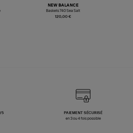
NEW BALANCE
e
Baskets 740 Sea Salt
Veste
120,00 €
3/5
PAIEMENT SÉCURISÉ
en 3 ou 4 fois possible