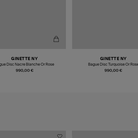
GINETTE NY
GINETTE NY
Bague Disc Nacre Blanche Or Rose
Bague Disc Turquoise Or Ros
990,00 €
990,00 €