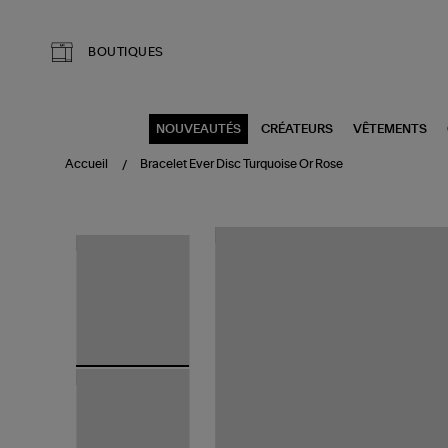
Aller au contenu principal
BOUTIQUES
NOUVEAUTÉS
CRÉATEURS
VÊTEMENTS
Accueil
Bracelet Ever Disc Turquoise Or Rose