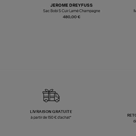
N
JEROME DREYFUSS
te
Sac Bobi S Cuir Lamé Champagne
M
480,00 €
LIVRAISON GRATUITE
RET
à partir de 150 € d'achat*
d