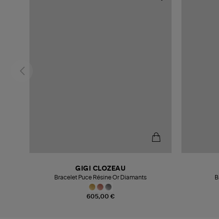
GIGI CLOZEAU
Bracelet Puce Résine Or Diamants
B
605,00 €