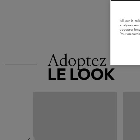
lulli-sur-la-t
analyses, en 
accepter l’en
Pour en savoir
Adoptez
LE LOOK