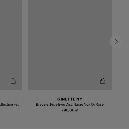
GINETTE NY
ollection Fête
Bracelet Pixie Ever Disc Nacre Noir Or Rose
Brace
790,00 €