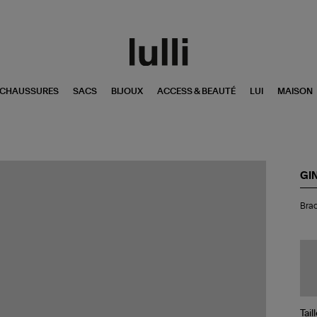
CHAUSSURES
SACS
BIJOUX
ACCESS & BEAUTÉ
LUI
MAISON
GI
Bra
Brac
Eve
Dis
Tur
Or
Ro
Tail