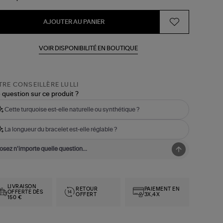
AJOUTER AU PANIER
VOIR DISPONIBILITÉ EN BOUTIQUE
RE CONSEILLÈRE LULLI
 question sur ce produit ?
Cette turquoise est-elle naturelle ou synthétique ?
La longueur du bracelet est-elle réglable ?
LIVRAISON
RETOUR
PAIEMENT EN
OFFERTE DÈS
OFFERT
3X,4X
150 €