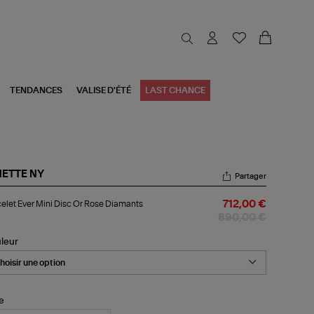
TENDANCES
VALISE D'ÉTÉ
LAST CHANCE
NETTE NY
Partager
celet
elet Ever Mini Disc Or Rose Diamants
712,00 €
r
i
890,00 €
c
leur
se
amants
le