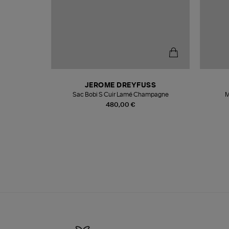
N
JEROME DREYFUSS
te
Sac Bobi S Cuir Lamé Champagne
M
480,00 €