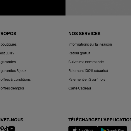
PROPOS
NOS SERVICES
 boutiques
Informations sur la livraison
est Lulli ?
Retour gratuit
 garanties
Suivre ma commande
 garanties Bijoux
Paiement 100% sécurisé
 offres & conditions
Paiement en 3 ou 4 fois
offres d'emploi
Carte Cadeau
IVEZ-NOUS
TÉLÉCHARGEZ L'APPLICATIO