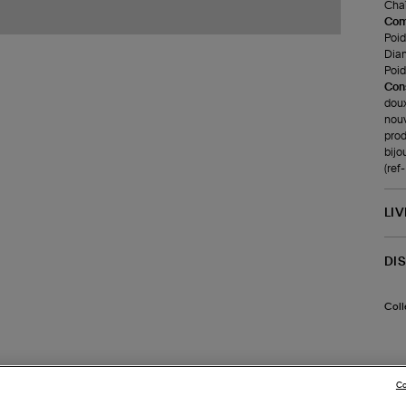
Chaî
Com
Poids
Dia
Poid
Cons
doux
nouv
prod
bijo
(ref
LI
DI
Coll
Co