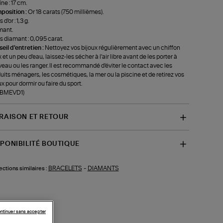
ne : 17 cm.
position :
Or 18 carats (750 millièmes).
 d'or : 1,3 g.
mant.
s diamant : 0,095 carat.
eil d'entretien :
Nettoyez vos bijoux régulièrement avec un chiffon
 et un peu d'eau, laissez-les sécher à l'air libre avant de les porter à
eau ou les ranger. Il est recommandé d'éviter le contact avec les
uits ménagers, les cosmétiques, la mer ou la piscine et de retirez vos
ux pour dormir ou faire du sport.
-BMEVD1)
VRAISON ET RETOUR
SPONIBILITÉ BOUTIQUE
BRACELETS
-
DIAMANTS
ections similaires :
ntinuer sans accepter