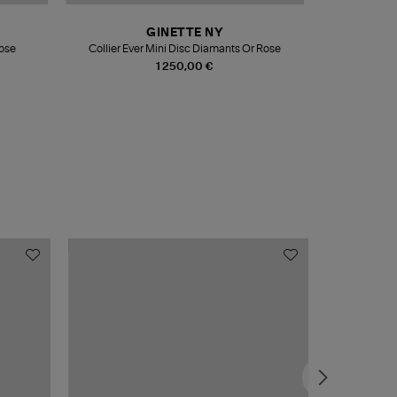
GINETTE NY
ose
Collier Ever Mini Disc Diamants Or Rose
Bague
1 250,00 €