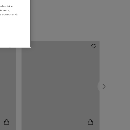
ublicité et
étrer »,
s accepter »).