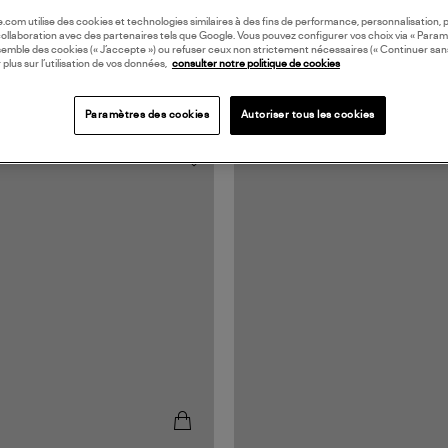
oile.com utilise des cookies et technologies similaires à des fins de performance, personnalisation, p
collaboration avec des partenaires tels que Google. Vous pouvez configurer vos choix via « Param
semble des cookies (« J’accepte ») ou refuser ceux non strictement nécessaires (« Continuer san
 plus sur l’utilisation de vos données,
consulter notre politique de cookies
Paramètres des cookies
Autoriser tous les cookies