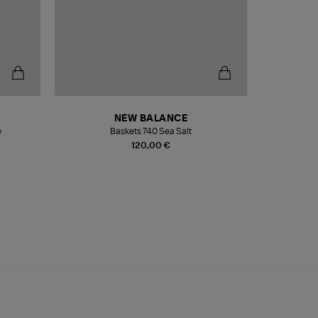
NEW BALANCE
e
Baskets 740 Sea Salt
Veste
120,00 €