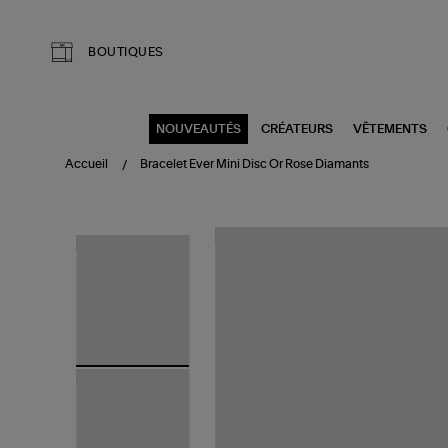
Aller au contenu principal
BOUTIQUES
NOUVEAUTÉS
CRÉATEURS
VÊTEMENTS
Accueil
Bracelet Ever Mini Disc Or Rose Diamants