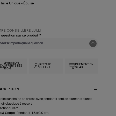
Taille Unique - Épuisé
RE CONSEILLÈRE LULLI
 question sur ce produit ?
LIVRAISON
RETOUR
PAIEMENT EN
OFFERTE DÈS
OFFERT
3X,4X
150 €
SCRIPTION
elet sur chaîne en or rose avec pendentif serti de diamants blancs.
oir classique à ressort.
ection "Ever".
le & Coupe :
Pendentif : 1,6 x 0,9 cm.