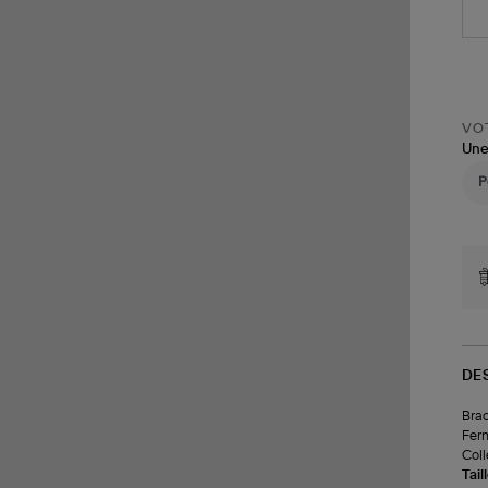
VOT
Une
DE
Brac
Ferm
Coll
Tail