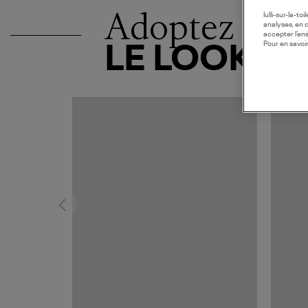
Adoptez
lulli-sur-la-t
analyses, en 
accepter l’en
Pour en savoir
LE LOOK