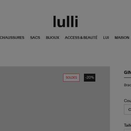
CHAUSSURES
SACS
BIJOUX
ACCESS & BEAUTÉ
LUI
MAISON
GI
-20%
SOLDES
Bra
Brac
Eve
Min
Dis
Or
Cou
Ro
Di
Tail