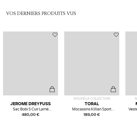
VOS DERNIERS PRODUITS VUS
NOUVELLE COLLECTION
N
JEROME DREYFUSS
TORAL
Sac Bobi S Cuir Lamé
Mocassins Killian Sport
Veste
Champagne
Mousse
480,00 €
189,00 €