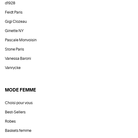
d1928
Feidt Paris
Gigi Clozeau
Ginette NY
Pascale Monvoisin
Stone Paris
Vanessa Baroni
Vanrycke
MODE FEMME
Choisi pour vous
Best-Sellers
Robes
Baskets femme