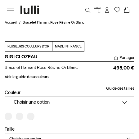
Aller au contenu principal
Accueil
Bracelet Flamant Rose Résine Or Blanc
PLUSIEURS COULEURS D'OR
MADE IN FRANCE
GIGI CLOZEAU
Partager
Bracelet
Bracelet Flamant Rose Résine Or Blanc
495,00 €
Flamant
Rose
Voir le guide des couleurs
Résine
Or
Guide des tailles
Blanc
Couleur
Choisir une option
Taille