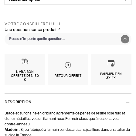
VOTRE CONSEILLÈRE LULLI
Une question sur ce produit ?
LIVRAISON
PAIEMENT EN
OFFERTE DÈS 150
RETOUR OFFERT
3X,4X
€
DESCRIPTION
Bracelet sur chaîne en or blanc agrémenté de perles de résine rose fluo et
d'une médaille avec un flamant rose. Fermoir classique à ressort avec
contre-anneau.
Made in :
Bijou fabriqué à la main par des artisans joailliers dans un atelier du
sud de la France.