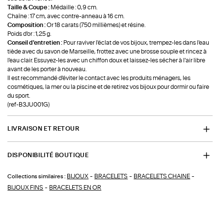
Taille & Coupe :
Médaille : 0,9 cm.
Chaîne : 17 cm, avec contre-anneau à 16 cm.
Composition :
Or 18 carats (750 millièmes) et résine.
Poids d'or : 1,25 g.
Conseil d'entretien :
Pour raviver l'éclat de vos bijoux, trempez-les dans l'eau
tiède avec du savon de Marseille, frottez avec une brosse souple et rincez à
l'eau clair. Essuyez-les avec un chiffon doux et laissez-les sécher à l'air libre
avant de les porter à nouveau.
Il est recommandé d'éviter le contact avec les produits ménagers, les
cosmétiques, la mer ou la piscine et de retirez vos bijoux pour dormir ou faire
du sport.
(ref-B3JU001G)
LIVRAISON ET RETOUR
DISPONIBILITÉ BOUTIQUE
-
-
-
BIJOUX
BRACELETS
BRACELETS CHAINE
Collections similaires :
-
BIJOUX FINS
BRACELETS EN OR