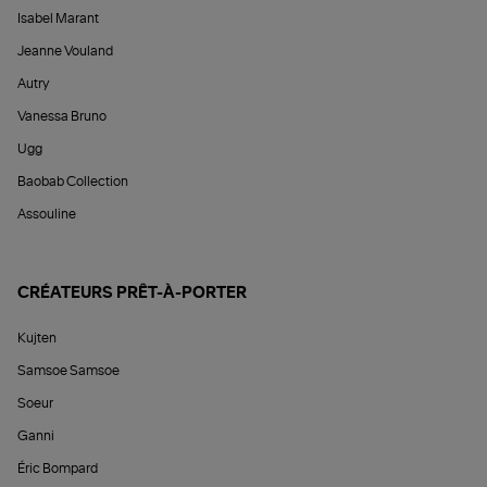
Isabel Marant
Jeanne Vouland
Autry
Vanessa Bruno
Ugg
Baobab Collection
Assouline
CRÉATEURS PRÊT-À-PORTER
Kujten
Samsoe Samsoe
Soeur
Ganni
Éric Bompard