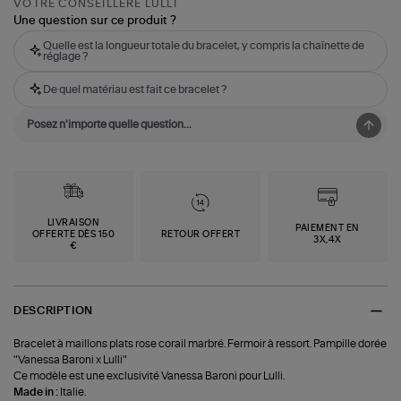
VOTRE CONSEILLÈRE LULLI
Une question sur ce produit ?
Quelle est la longueur totale du bracelet, y compris la chaînette de
réglage ?
De quel matériau est fait ce bracelet ?
LIVRAISON
PAIEMENT EN
OFFERTE DÈS 150
RETOUR OFFERT
3X,4X
€
DESCRIPTION
Bracelet à maillons plats rose corail marbré. Fermoir à ressort. Pampille dorée
"Vanessa Baroni x Lulli"
Ce modèle est une exclusivité Vanessa Baroni pour Lulli.
Made in :
Italie.