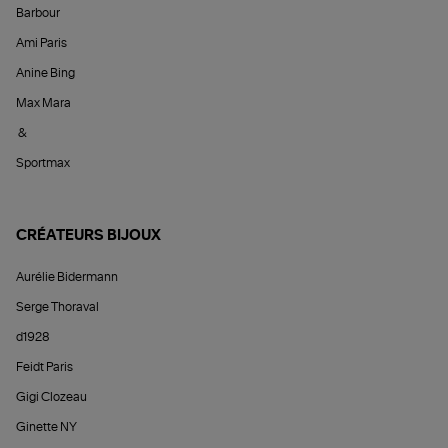
Barbour
Ami Paris
Anine Bing
Max Mara
&
Sportmax
CRÉATEURS BIJOUX
Aurélie Bidermann
Serge Thoraval
d1928
Feidt Paris
Gigi Clozeau
Ginette NY