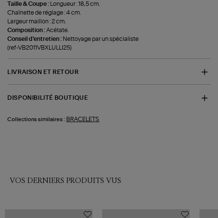
Taille & Coupe :
Longueur : 18,5 cm.
Chaînette de réglage : 4 cm.
Largeur maillon : 2 cm.
Composition :
Acétate.
Conseil d'entretien :
Nettoyage par un spécialiste
(ref-VB2011VBXLULLI25)
LIVRAISON ET RETOUR
DISPONIBILITÉ BOUTIQUE
BRACELETS
Collections similaires :
VOS DERNIERS PRODUITS VUS