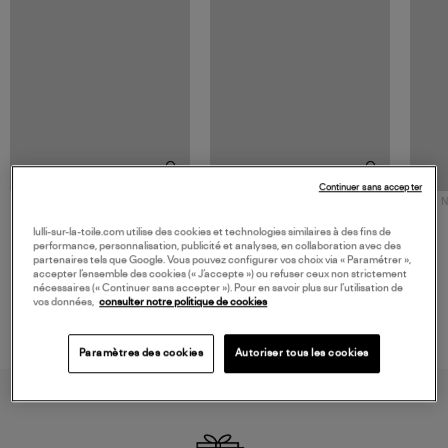
Continuer sans accepter
NOUVELLE COLLECTION
N
JEROME DREYFUSS
TORAL
lulli-sur-la-toile.com utilise des cookies et technologies similaires à des fins de
Sac Bobi S Cuir Lamé
Mocassins Killian Sport
performance, personnalisation, publicité et analyses, en collaboration avec des
Champagne
Mousse
480,00 €
189,00 €
partenaires tels que Google. Vous pouvez configurer vos choix via « Paramétrer »,
accepter l’ensemble des cookies (« J’accepte ») ou refuser ceux non strictement
nécessaires (« Continuer sans accepter »). Pour en savoir plus sur l’utilisation de
vos données,
consulter notre politique de cookies
Paramètres des cookies
Autoriser tous les cookies