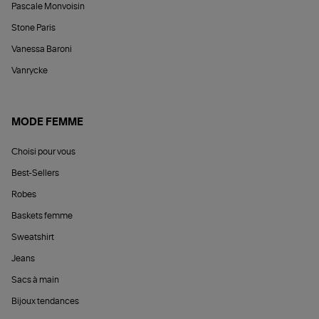
Pascale Monvoisin
Stone Paris
Vanessa Baroni
Vanrycke
MODE FEMME
Choisi pour vous
Best-Sellers
Robes
Baskets femme
Sweatshirt
Jeans
Sacs à main
Bijoux tendances