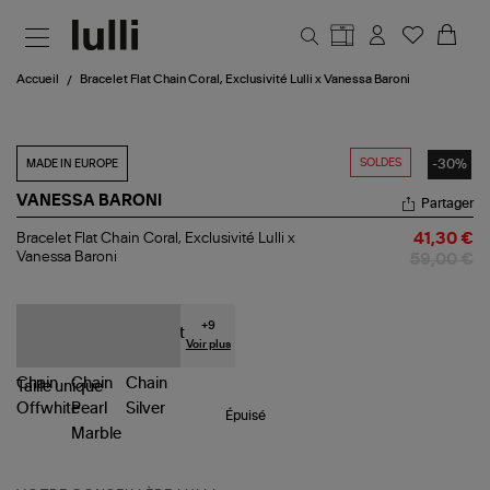
Aller au contenu principal
Accueil
Bracelet Flat Chain Coral, Exclusivité Lulli x Vanessa Baroni
SOLDES
-30%
MADE IN EUROPE
VANESSA BARONI
Partager
Bracelet
Bracelet Flat Chain Coral, Exclusivité Lulli x
41,30 €
Flat
Vanessa Baroni
59,00 €
Chain
Coral,
Exclusivité
Lulli
+
9
x
Voir plus
Vanessa
Baroni
Taille
unique
Épuisé