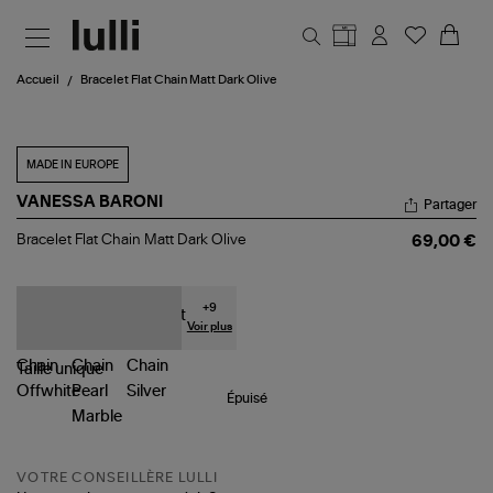
Aller au contenu principal
Accueil
Bracelet Flat Chain Matt Dark Olive
MADE IN EUROPE
VANESSA BARONI
Partager
Bracelet
Bracelet Flat Chain Matt Dark Olive
69,00 €
Flat
Chain
Matt
Dark
+
9
Olive
Voir plus
Taille
unique
Épuisé
VOTRE CONSEILLÈRE LULLI