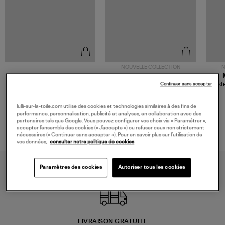
NOUVELLE COLLECTION
N
JEROME DREYFUSS
TORAL
Sac Bobi S Cuir Lamé
Mocassins Killian Sport
Veste
Continuer sans accepter
Champagne
Mousse
480,00 €
189,00 €
lulli-sur-la-toile.com utilise des cookies et technologies similaires à des fins de
performance, personnalisation, publicité et analyses, en collaboration avec des
partenaires tels que Google. Vous pouvez configurer vos choix via « Paramétrer »,
accepter l’ensemble des cookies (« J’accepte ») ou refuser ceux non strictement
nécessaires (« Continuer sans accepter »). Pour en savoir plus sur l’utilisation de
vos données,
consulter notre politique de cookies
Paramètres des cookies
Autoriser tous les cookies
LIVRAISON GRATUITE