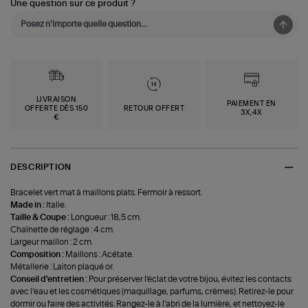
Une question sur ce produit ?
LIVRAISON
PAIEMENT EN
OFFERTE DÈS 150
RETOUR OFFERT
3X,4X
€
DESCRIPTION
Bracelet vert mat à maillons plats. Fermoir à ressort.
Made in :
Italie.
Taille & Coupe :
Longueur : 18,5 cm.
Chaînette de réglage : 4 cm.
Largeur maillon : 2 cm.
Composition :
Maillons : Acétate.
Métallerie : Laiton plaqué or.
Conseil d'entretien :
Pour préserver l'éclat de votre bijou, évitez les contacts
avec l’eau et les cosmétiques (maquillage, parfums, crèmes). Retirez-le pour
dormir ou faire des activités. Rangez-le à l'abri de la lumière, et nettoyez-le