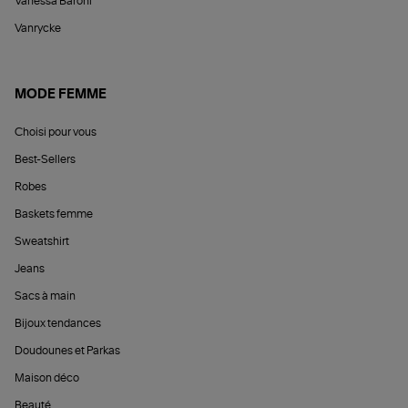
Vanessa Baroni
Vanrycke
MODE FEMME
Choisi pour vous
Best-Sellers
Robes
Baskets femme
Sweatshirt
Jeans
Sacs à main
Bijoux tendances
Doudounes et Parkas
Maison déco
Beauté