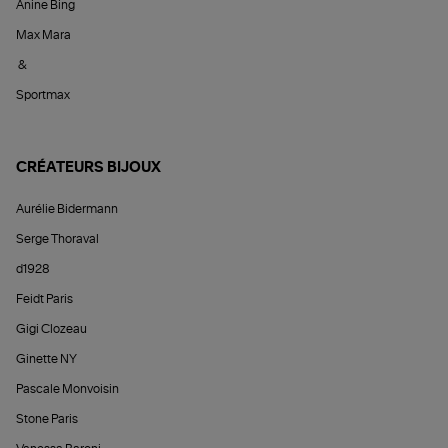
Anine Bing
Max Mara
&
Sportmax
CRÉATEURS BIJOUX
Aurélie Bidermann
Serge Thoraval
d1928
Feidt Paris
Gigi Clozeau
Ginette NY
Pascale Monvoisin
Stone Paris