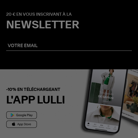
20 € EN VOUS INSCRIVANT À LA
NEWSLETTER
-10% EN TÉLÉCHARGEANT
L'APP LULLI