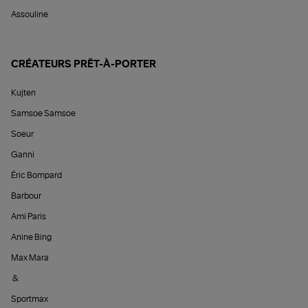
Assouline
CRÉATEURS PRÊT-À-PORTER
Kujten
Samsoe Samsoe
Soeur
Ganni
Éric Bompard
Barbour
Ami Paris
Anine Bing
Max Mara
&
Sportmax