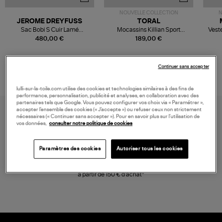
NOUVELLE COLLECTION
N
JEROME DREYFUSS
TORAL
Sac Bobi S Cuir Lamé
Mocassins Killian Sport
Veste
Champagne
Mousse
480,00 €
189,00 €
Continuer sans accepter
lulli-sur-la-toile.com utilise des cookies et technologies similaires à des fins de
performance, personnalisation, publicité et analyses, en collaboration avec des
partenaires tels que Google. Vous pouvez configurer vos choix via « Paramétrer »,
accepter l’ensemble des cookies (« J’accepte ») ou refuser ceux non strictement
nécessaires (« Continuer sans accepter »). Pour en savoir plus sur l’utilisation de
vos données,
consulter notre politique de cookies
Paramètres des cookies
Autoriser tous les cookies
LIVRAISON GRATUITE
à partir de 150 € d'achat*