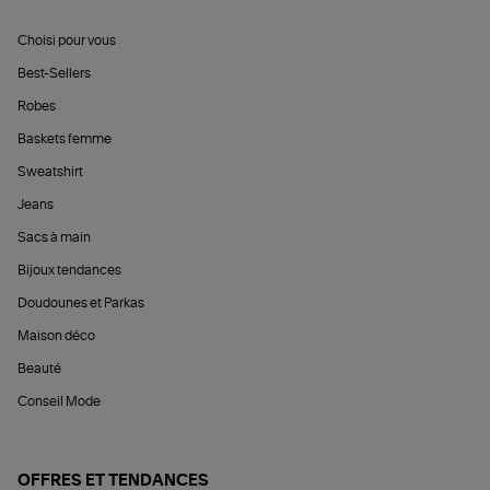
Choisi pour vous
Best-Sellers
Robes
Baskets femme
Sweatshirt
Jeans
Sacs à main
Bijoux tendances
Doudounes et Parkas
Maison déco
Beauté
Conseil Mode
OFFRES ET TENDANCES