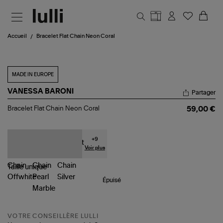
Aller au contenu principal
Accueil
Bracelet Flat Chain Neon Coral
MADE IN EUROPE
VANESSA BARONI
Partager
Bracelet
Bracelet Flat Chain Neon Coral
59,00 €
Flat
Chain
Neon
Coral
+
9
Voir plus
Taille
unique
Épuisé
VOTRE CONSEILLÈRE LULLI