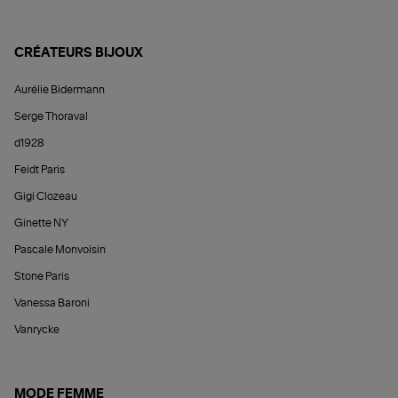
CRÉATEURS BIJOUX
Aurélie Bidermann
Serge Thoraval
d1928
Feidt Paris
Gigi Clozeau
Ginette NY
Pascale Monvoisin
Stone Paris
Vanessa Baroni
Vanrycke
MODE FEMME