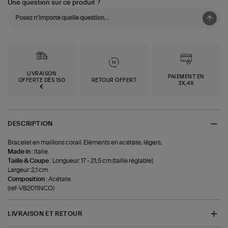
Une question sur ce produit ?
LIVRAISON
PAIEMENT EN
OFFERTE DÈS 150
RETOUR OFFERT
3X,4X
€
DESCRIPTION
Bracelet en maillons corail. Eléments en acétate, légers,
Made in :
Italie.
Taille & Coupe :
Longueur: 17 - 21,5 cm (taille réglable)
Largeur: 2,1 cm.
Composition :
Acétate.
(ref-VB2011NCO)
LIVRAISON ET RETOUR