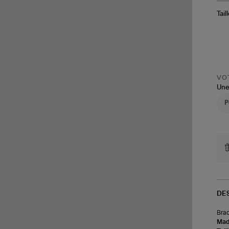
Tail
VOT
Une
DE
Brac
Made