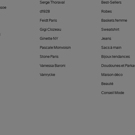
Serge Thoraval
Best-Sellers
soe
d1928
Robes
Feidt Paris
Baskets femme
Gigi Clozeau
Sweatshirt
d
Ginette NY
Jeans
Pascale Monvoisin
Sacs à main
Stone Paris
Bijoux tendances
Vanessa Baroni
Doudounes et Parka
Vanrycke
Maison déco
Beauté
Conseil Mode