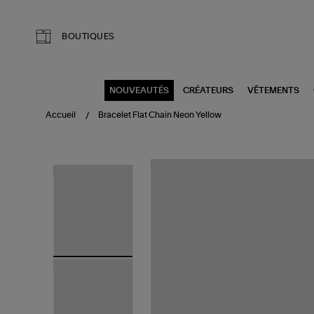
Aller au contenu principal
BOUTIQUES
NOUVEAUTÉS
CRÉATEURS
VÊTEMENTS
Accueil
Bracelet Flat Chain Neon Yellow