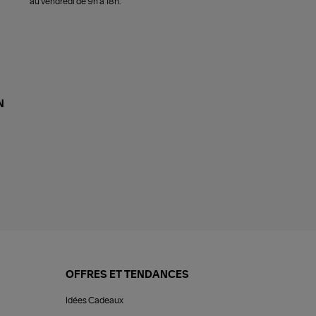
au vendredi de 9h à 18h.
N
OFFRES ET TENDANCES
Idées Cadeaux