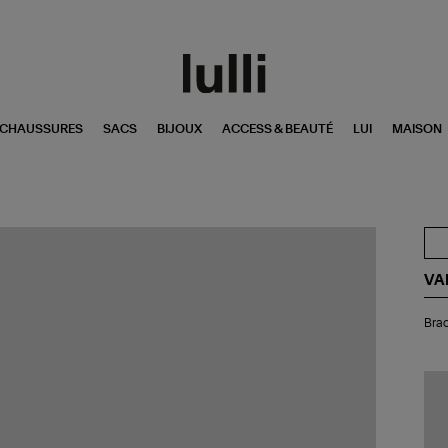
CHAUSSURES
SACS
BIJOUX
ACCESS & BEAUTÉ
LUI
MAISON
VA
Bra
Brac
Fla
Ch
Ne
Yel