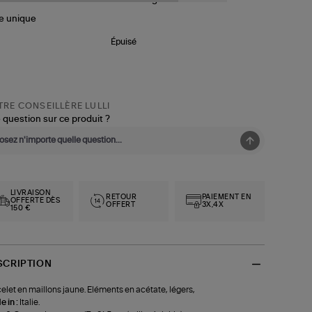
le
unique
Épuisé
RE CONSEILLÈRE LULLI
 question sur ce produit ?
LIVRAISON
RETOUR
PAIEMENT EN
OFFERTE DÈS
OFFERT
3X,4X
150 €
SCRIPTION
elet en maillons jaune. Eléments en acétate, légers,
 in :
Italie.