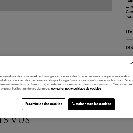
Tail
Larg
Com
(ref
LI
DI
Coll
Co
oile.com utilise des cookies et technologies similaires à des fins de performance, personnalisation, p
collaboration avec des partenaires tels que Google. Vous pouvez configurer vos choix via « Param
semble des cookies (« J’accepte ») ou refuser ceux non strictement nécessaires (« Continuer san
 plus sur l’utilisation de vos données,
consulter notre politique de cookies
Paramètres des cookies
Autoriser tous les cookies
TS VUS