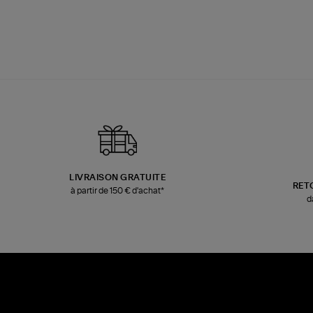
LIVRAISON GRATUITE
RET
à partir de 150 € d'achat*
d