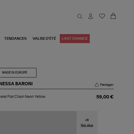
TENDANCES
VALISE D'ÉTÉ
LAST CHANCE
MADE IN EUROPE
NESSA BARONI
Partager
celet
elet Flat Chain Neon Yellow
59,00 €
t
ain
on
low
+
8
Voir plus