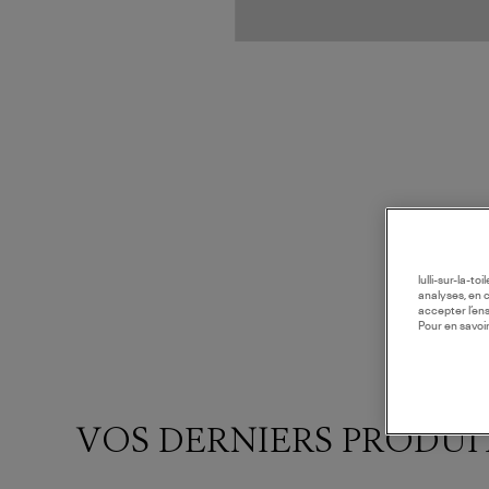
lulli-sur-la-t
analyses, en 
accepter l’en
Pour en savoir
VOS DERNIERS PRODUI