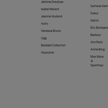
Jérôme Dreyfuss
Samsoe Sam
Isabel Marant
Soeur
Jeanne Vouland
Ganni
Autry
Éric Bompar
Vanessa Bruno
Barbour
Ugg
Ami Paris
Baobab Collection
Anine Bing
Assouline
Max Mara
&
Sportmax