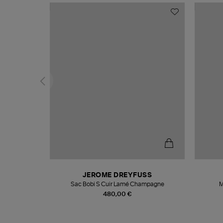
N
JEROME DREYFUSS
te
Sac Bobi S Cuir Lamé Champagne
M
480,00 €