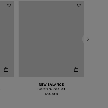
NEW BALANCE
e
Baskets 740 Sea Salt
Veste
120,00 €