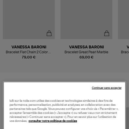
VANESSA BARONI
VANESSA BARONI
Bracelet Flat Chain 2 Color W
Bracelet Great Pearl Marble
Brace
Gold Cloud Marble Opaline
79,00 €
69,00 €
Blue
Continuer sans accepter
VOS DERNIERS PRODUITS VUS
lulli-sur-la-toile.com utilise des cookies et technologies similaires à des fins de
performance, personnalisation, publicité et analyses, en collaboration avec des
partenaires tels que Google. Vous pouvez configurer vos choix via « Paramétrer »,
accepter l’ensemble des cookies (« J’accepte ») ou refuser ceux non strictement
nécessaires (« Continuer sans accepter »). Pour en savoir plus sur l’utilisation de
vos données,
consulter notre politique de cookies