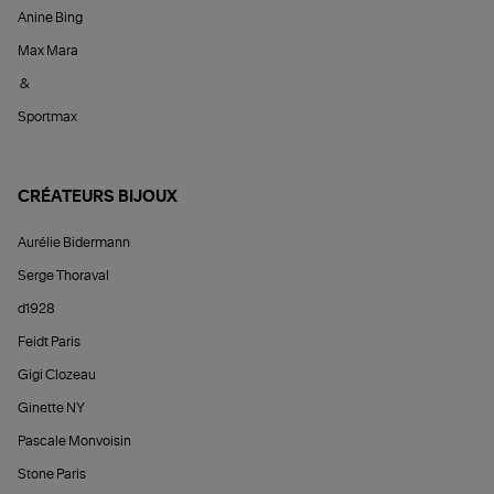
Anine Bing
Max Mara
&
Sportmax
CRÉATEURS BIJOUX
Aurélie Bidermann
Serge Thoraval
d1928
Feidt Paris
Gigi Clozeau
Ginette NY
Pascale Monvoisin
Stone Paris