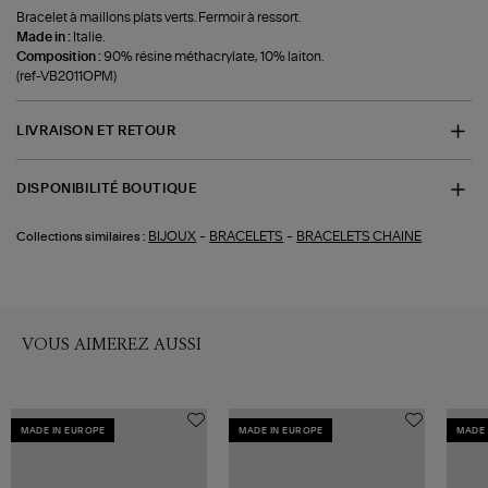
Bracelet à maillons plats verts. Fermoir à ressort.
Made in :
Italie.
Composition :
90% résine méthacrylate, 10% laiton.
(ref-VB2011OPM)
LIVRAISON ET RETOUR
DISPONIBILITÉ BOUTIQUE
-
-
BIJOUX
BRACELETS
BRACELETS CHAINE
Collections similaires :
VOUS AIMEREZ AUSSI
MADE IN EUROPE
MADE IN EUROPE
MADE 