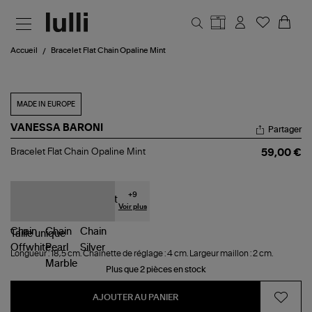
Aller au contenu principal
Accueil
Bracelet Flat Chain Opaline Mint
MADE IN EUROPE
VANESSA BARONI
Partager
Bracelet
Bracelet Flat Chain Opaline Mint
59,00 €
Flat
Chain
Opaline
Mint
+
9
Voir plus
Taille
unique
Longueur : 18,5 cm. Chaînette de réglage : 4 cm. Largeur maillon : 2 cm.
Plus que 2 pièces en stock
AJOUTER AU PANIER