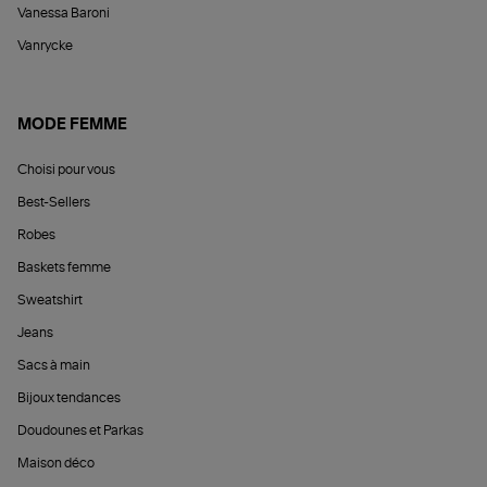
Vanessa Baroni
Vanrycke
MODE FEMME
Choisi pour vous
Best-Sellers
Robes
Baskets femme
Sweatshirt
Jeans
Sacs à main
Bijoux tendances
Doudounes et Parkas
Maison déco