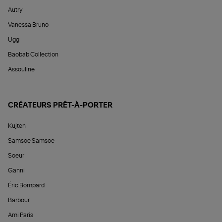
Autry
Vanessa Bruno
Ugg
Baobab Collection
Assouline
CRÉATEURS PRÊT-À-PORTER
Kujten
Samsoe Samsoe
Soeur
Ganni
Éric Bompard
Barbour
Ami Paris