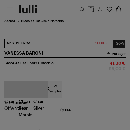
Aller au contenu principal
Accueil
Bracelet Flat Chain Pistachio
SOLDES
-30%
MADE IN EUROPE
VANESSA BARONI
Partager
Bracelet
Bracelet Flat Chain Pistachio
41,30 €
Flat
59,00 €
Chain
Pistachio
+
9
Voir plus
Taille
unique
Épuisé