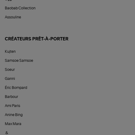
Baobab Collection
Assouline
CRÉATEURS PRÊT-À-PORTER
Kujten
Samsoe Samsoe
Soeur
Ganni
Éric Bompard
Barbour
Ami Paris
Anine Bing
Max Mara
&