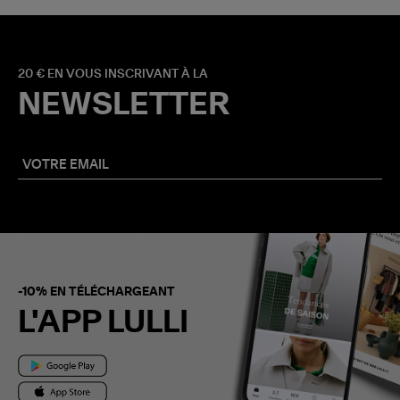
20 € EN VOUS INSCRIVANT À LA
NEWSLETTER
-10% EN TÉLÉCHARGEANT
L'APP LULLI