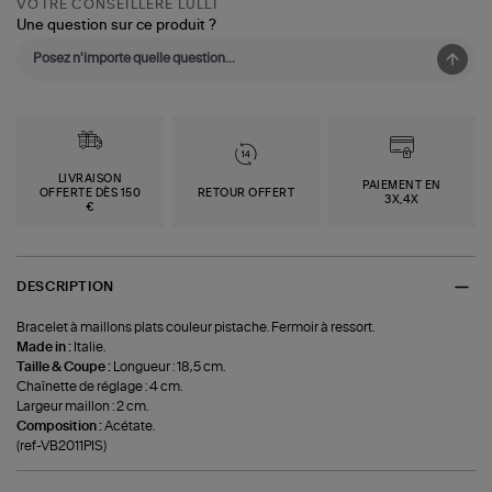
VOTRE CONSEILLÈRE LULLI
Une question sur ce produit ?
LIVRAISON
PAIEMENT EN
OFFERTE DÈS 150
RETOUR OFFERT
3X,4X
€
DESCRIPTION
Bracelet à maillons plats couleur pistache. Fermoir à ressort.
Made in :
Italie.
Taille & Coupe :
Longueur : 18,5 cm.
Chaînette de réglage : 4 cm.
Largeur maillon : 2 cm.
Composition :
Acétate.
(ref-VB2011PIS)