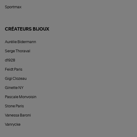
Sportmax
CRÉATEURS BIJOUX
Aurélie Bidermann
Serge Thoraval
d1928
Feidt Paris
Gigi Clozeau
Ginette NY
Pascale Monvoisin
Stone Paris
Vanessa Baroni
Vanrycke