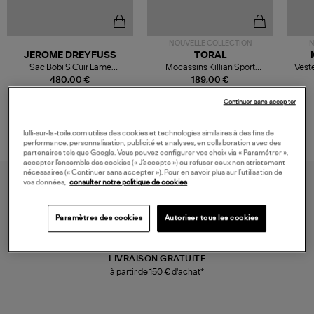
NOUVELLE COLLECTION
N
JEROME DREYFUSS
TORAL
Sac Bobi S Cuir Lamé
Mocassins Killian Sport
Veste
Champagne
Mousse
480,00 €
189,00 €
Continuer sans accepter
lulli-sur-la-toile.com utilise des cookies et technologies similaires à des fins de
performance, personnalisation, publicité et analyses, en collaboration avec des
partenaires tels que Google. Vous pouvez configurer vos choix via « Paramétrer »,
accepter l’ensemble des cookies (« J’accepte ») ou refuser ceux non strictement
nécessaires (« Continuer sans accepter »). Pour en savoir plus sur l’utilisation de
vos données,
consulter notre politique de cookies
Paramètres des cookies
Autoriser tous les cookies
LIVRAISON GRATUITE
à partir de 150 € d'achat*