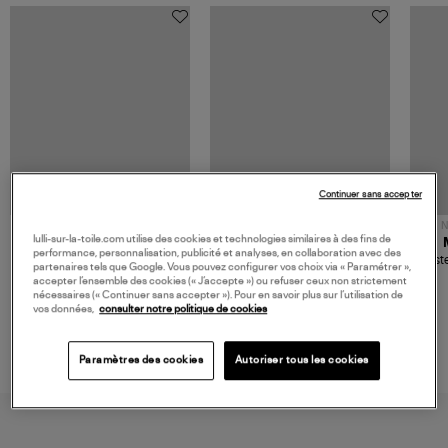
Continuer sans accepter
NOUVELLE COLLECTION
N
lulli-sur-la-toile.com utilise des cookies et technologies similaires à des fins de
JEROME DREYFUSS
TORAL
performance, personnalisation, publicité et analyses, en collaboration avec des
Sac Bobi S Cuir Lamé
Mocassins Killian Sport
Veste
partenaires tels que Google. Vous pouvez configurer vos choix via « Paramétrer »,
Champagne
Mousse
480,00 €
189,00 €
accepter l’ensemble des cookies (« J’accepte ») ou refuser ceux non strictement
nécessaires (« Continuer sans accepter »). Pour en savoir plus sur l’utilisation de
vos données,
consulter notre politique de cookies
Paramètres des cookies
Autoriser tous les cookies