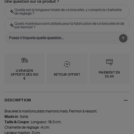
Une question sur ce produit ?
Quelle est la longueur totale de ce bracelet, y compris la chaînette
de réglage ?
Quels matériaux sont utilisés pour la fabrication de ce bracelet et de
son fermoir ?
LIVRAISON
PAIEMENT EN
OFFERTE DÈS 150
RETOUR OFFERT
3X,4X
€
DESCRIPTION
Bracelet à maillons plats marrons mats. Fermoir à ressort.
Made in :
Italie.
Taille & Coupe :
Longueur : 18,5 cm.
Chaînette de réglage : 4 cm.
Largeur maillon : 2 cm.