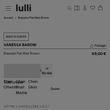
Aller au contenu principal
Accueil
Bracelet Flat Matt Brown
MADE IN EUROPE
VANESSA BARONI
Partager
Bracelet
Bracelet Flat Matt Brown
69,00 €
Flat
Matt
Brown
+
9
Voir plus
Taille
unique
Épuisé
VOTRE CONSEILLÈRE LULLI