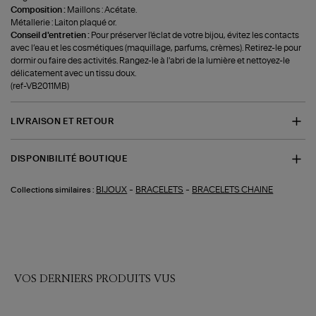
Composition :
Maillons : Acétate.
Métallerie : Laiton plaqué or.
Conseil d'entretien :
Pour préserver l'éclat de votre bijou, évitez les contacts
avec l’eau et les cosmétiques (maquillage, parfums, crèmes). Retirez-le pour
dormir ou faire des activités. Rangez-le à l'abri de la lumière et nettoyez-le
délicatement avec un tissu doux.
(ref-VB2011MB)
LIVRAISON ET RETOUR
DISPONIBILITÉ BOUTIQUE
-
-
BIJOUX
BRACELETS
BRACELETS CHAINE
Collections similaires :
VOS DERNIERS PRODUITS VUS