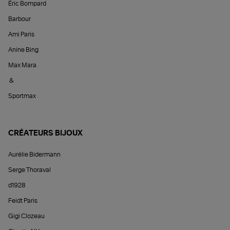
Éric Bompard
Barbour
Ami Paris
Anine Bing
Max Mara
&
Sportmax
CRÉATEURS BIJOUX
Aurélie Bidermann
Serge Thoraval
d1928
Feidt Paris
Gigi Clozeau