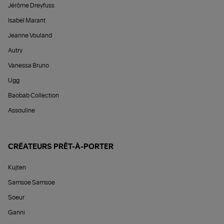
Jérôme Dreyfuss
Isabel Marant
Jeanne Vouland
Autry
Vanessa Bruno
Ugg
Baobab Collection
Assouline
CRÉATEURS PRÊT-À-PORTER
Kujten
Samsoe Samsoe
Soeur
Ganni