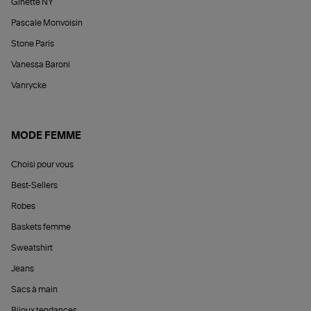
Ginette NY
Pascale Monvoisin
Stone Paris
Vanessa Baroni
Vanrycke
MODE FEMME
Choisi pour vous
Best-Sellers
Robes
Baskets femme
Sweatshirt
Jeans
Sacs à main
Bijoux tendances