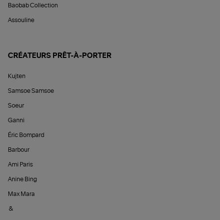
Baobab Collection
Assouline
CRÉATEURS PRÊT-À-PORTER
Kujten
Samsoe Samsoe
Soeur
Ganni
Éric Bompard
Barbour
Ami Paris
Anine Bing
Max Mara
&