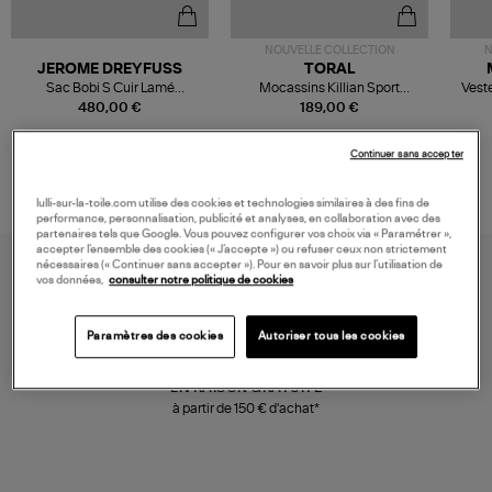
NOUVELLE COLLECTION
N
JEROME DREYFUSS
TORAL
Sac Bobi S Cuir Lamé
Mocassins Killian Sport
Veste
Champagne
Mousse
480,00 €
189,00 €
Continuer sans accepter
lulli-sur-la-toile.com utilise des cookies et technologies similaires à des fins de
performance, personnalisation, publicité et analyses, en collaboration avec des
partenaires tels que Google. Vous pouvez configurer vos choix via « Paramétrer »,
accepter l’ensemble des cookies (« J’accepte ») ou refuser ceux non strictement
nécessaires (« Continuer sans accepter »). Pour en savoir plus sur l’utilisation de
vos données,
consulter notre politique de cookies
Paramètres des cookies
Autoriser tous les cookies
LIVRAISON GRATUITE
à partir de 150 € d'achat*