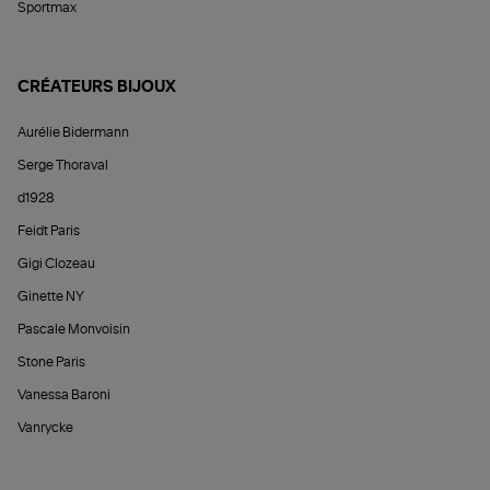
Sportmax
CRÉATEURS BIJOUX
Aurélie Bidermann
Serge Thoraval
d1928
Feidt Paris
Gigi Clozeau
Ginette NY
Pascale Monvoisin
Stone Paris
Vanessa Baroni
Vanrycke