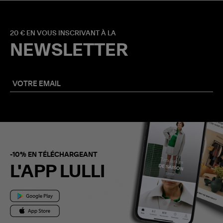
20 € EN VOUS INSCRIVANT À LA
NEWSLETTER
-10% EN TÉLÉCHARGEANT
L'APP LULLI