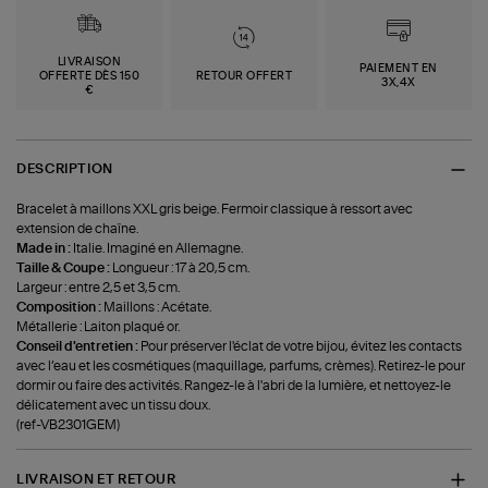
LIVRAISON
PAIEMENT EN
OFFERTE DÈS 150
RETOUR OFFERT
3X,4X
€
DESCRIPTION
Bracelet à maillons XXL gris beige. Fermoir classique à ressort avec
extension de chaîne.
Made in :
Italie. Imaginé en Allemagne.
Taille & Coupe :
Longueur : 17 à 20,5 cm.
Largeur : entre 2,5 et 3,5 cm.
Composition :
Maillons : Acétate.
Métallerie : Laiton plaqué or.
Conseil d'entretien :
Pour préserver l'éclat de votre bijou, évitez les contacts
avec l’eau et les cosmétiques (maquillage, parfums, crèmes). Retirez-le pour
dormir ou faire des activités. Rangez-le à l'abri de la lumière, et nettoyez-le
délicatement avec un tissu doux.
(ref-VB2301GEM)
LIVRAISON ET RETOUR