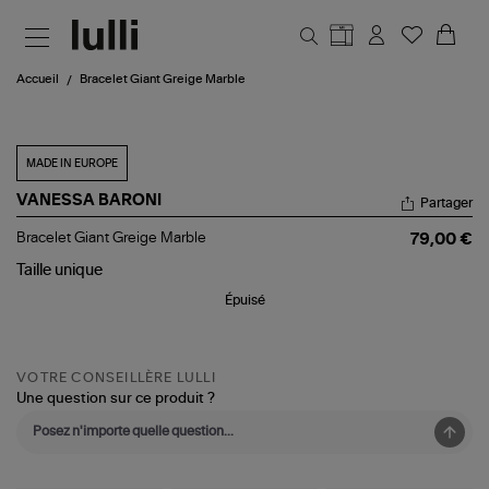
Aller au contenu principal
Accueil
Bracelet Giant Greige Marble
MADE IN EUROPE
VANESSA BARONI
Partager
Bracelet
Bracelet Giant Greige Marble
79,00 €
Giant
Greige
Taille
unique
Marble
Épuisé
VOTRE CONSEILLÈRE LULLI
Une question sur ce produit ?