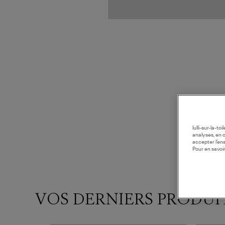
lulli-sur-la-t
analyses, en 
accepter l’en
Pour en savoir
VOS DERNIERS PRODUI