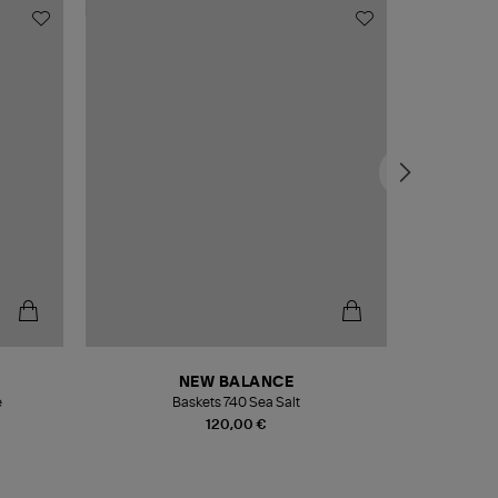
NEW BALANCE
e
Baskets 740 Sea Salt
Veste
120,00 €