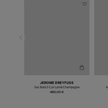
N
JEROME DREYFUSS
te
Sac Bobi S Cuir Lamé Champagne
M
480,00 €