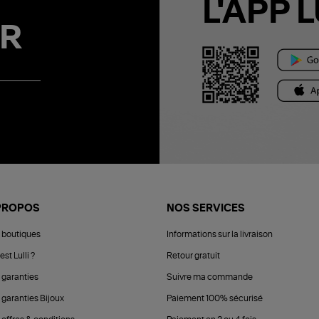
L'APP L
R
PROPOS
NOS SERVICES
 boutiques
Informations sur la livraison
est Lulli ?
Retour gratuit
 garanties
Suivre ma commande
 garanties Bijoux
Paiement 100% sécurisé