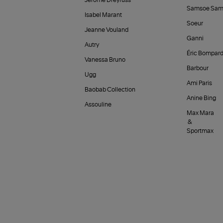
Jérôme Dreyfuss
Samsoe Sam
Isabel Marant
Soeur
Jeanne Vouland
Ganni
Autry
Éric Bompar
Vanessa Bruno
Barbour
Ugg
Ami Paris
Baobab Collection
Anine Bing
Assouline
Max Mara
&
Sportmax