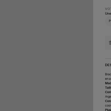
VOT
Une
DE
Brac
en a
Made
Tail
Com
Arge
Cons
cosm
Plus