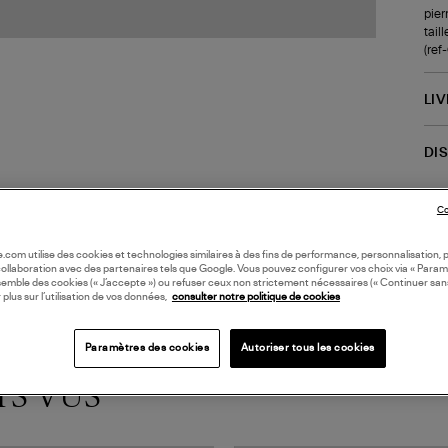
pier
tail
(re
LI
DI
Coll
Co
oile.com utilise des cookies et technologies similaires à des fins de performance, personnalisation, p
collaboration avec des partenaires tels que Google. Vous pouvez configurer vos choix via « Param
semble des cookies (« J’accepte ») ou refuser ceux non strictement nécessaires (« Continuer san
 plus sur l’utilisation de vos données,
consulter notre politique de cookies
Paramètres des cookies
Autoriser tous les cookies
TS VUS