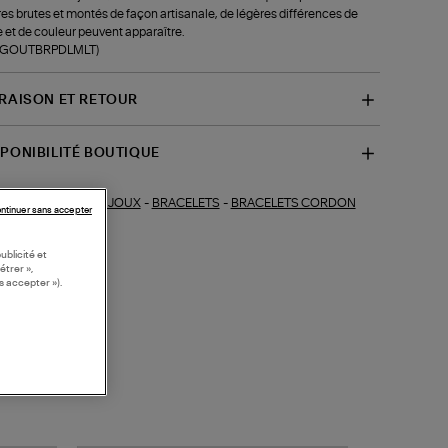
res brutes et montés de façon artisanale, de légères différences de
le et de couleur peuvent apparaître.
f-GOUTBRPDLMLT)
VRAISON ET RETOUR
SPONIBILITÉ BOUTIQUE
BIJOUX
-
BRACELETS
-
BRACELETS CORDON
ections similaires :
ntinuer sans accepter
ublicité et
étrer »,
s accepter »).