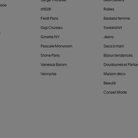
Serge Thoraval
Best-Sellers
soe
d1928
Robes
Feidt Paris
Baskets femme
Gigi Clozeau
Sweatshirt
d
Ginette NY
Jeans
Pascale Monvoisin
Sacs à main
Stone Paris
Bijoux tendances
Vanessa Baroni
Doudounes et Parka
Vanrycke
Maison déco
Beauté
Conseil Mode