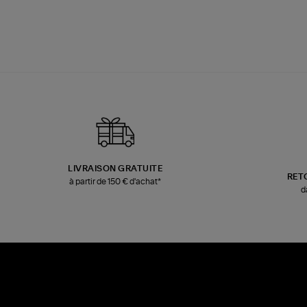
LIVRAISON GRATUITE
RET
à partir de 150 € d'achat*
d