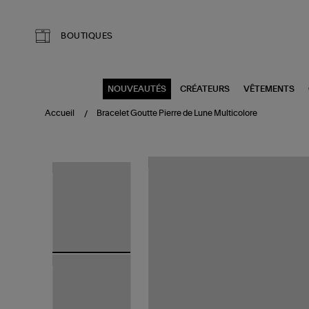
Aller au contenu principal
BOUTIQUES
NOUVEAUTÉS
CRÉATEURS
VÊTEMENTS
Accueil
Bracelet Goutte Pierre de Lune Multicolore