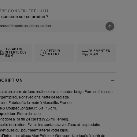
RE CONSEILLÈRE LULLI
 question sur ce produit ?
LIVRAISON
RETOUR
PAIEMENT EN
OFFERTE DÈS
OFFERT
3X,4X
150 €
SCRIPTION
elet en pierre de lune multicolore sur cordon beige. Fermoir à ressort
rgent plaqué or avec chaînette de réglage.
 in :
Fabriqué à la main à Marseille, France.
le & Coupe :
Longueur : 15 à 17,5 cm.
position :
Pierre de Lune.
nt doré à l'or fin 24 carats (925 millièmes).
eil d'entretien :
Évitez les contacts avec l’eau et les produits
étiques qui pourraient altérer votre bijou.
 d'infos :
Les bijoux Mon Précieux Gem sont fabriqués à partir de