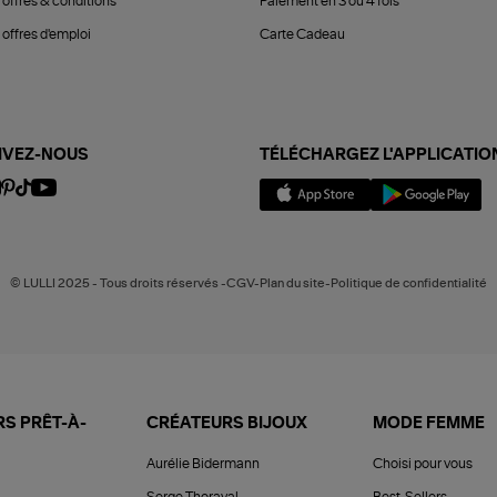
 offres & conditions
Paiement en 3 ou 4 fois
offres d'emploi
Carte Cadeau
IVEZ-NOUS
TÉLÉCHARGEZ L'APPLICATIO
© LULLI 2025 - Tous droits réservés -CGV-Plan du site-Politique de confidentialité
S PRÊT-À-
CRÉATEURS BIJOUX
MODE FEMME
Aurélie Bidermann
Choisi pour vous