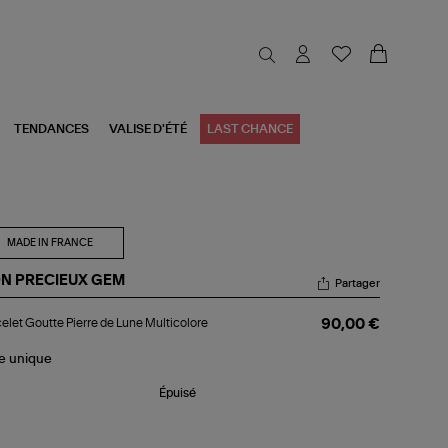
TENDANCES
VALISE D'ÉTÉ
LAST CHANCE
MADE IN FRANCE
N PRECIEUX GEM
Partager
celet
elet Goutte Pierre de Lune Multicolore
90,00 €
utte
rre
le
unique
ne
ticolore
Épuisé