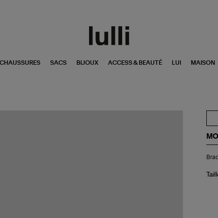
CHAUSSURES
SACS
BIJOUX
ACCESS & BEAUTÉ
LUI
MAISON
MO
Bra
Brac
Go
Pie
de
Tail
Lu
Mul