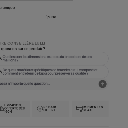
le
unique
Épuisé
RE CONSEILLÈRE LULLI
 question sur ce produit ?
Quelles sont les dimensions exactes du bracelet et de ses
maillons ?
De quels matériaux spécifiques ce bracelet est-il composé et
comment entretenir ce bijou pour préserver sa qualité ?
LIVRAISON
RETOUR
PAIEMENT EN
OFFERTE DÈS
OFFERT
3X,4X
150 €