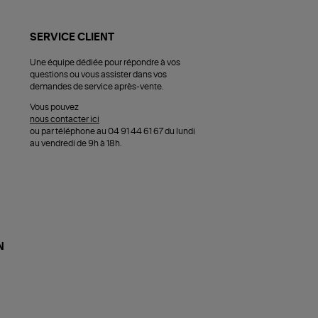
SERVICE CLIENT
Une équipe dédiée pour répondre à vos
questions ou vous assister dans vos
demandes de service après-vente.
Vous pouvez
nous contacter ici
ou par téléphone au 04 91 44 61 67 du lundi
au vendredi de 9h à 18h.
N