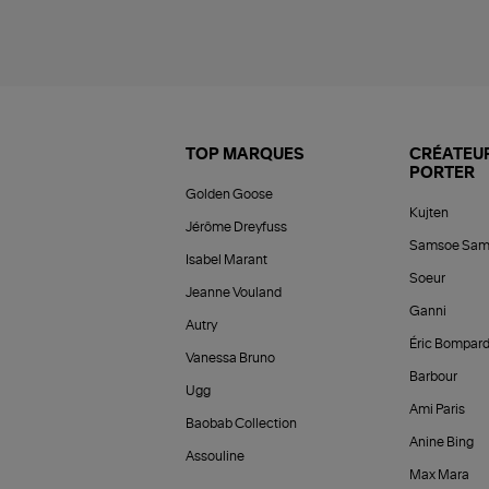
TOP MARQUES
CRÉATEUR
PORTER
Golden Goose
Kujten
Jérôme Dreyfuss
Samsoe Sam
Isabel Marant
Soeur
Jeanne Vouland
Ganni
Autry
Éric Bompar
Vanessa Bruno
Barbour
Ugg
Ami Paris
Baobab Collection
Anine Bing
Assouline
Max Mara