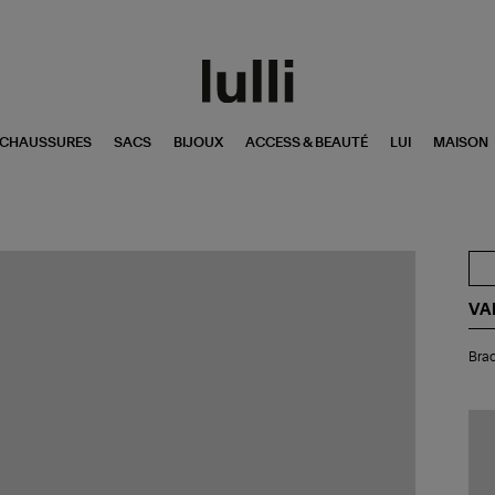
CHAUSSURES
SACS
BIJOUX
ACCESS & BEAUTÉ
LUI
MAISON
VA
Bra
Brac
Gr
Mu
Ma