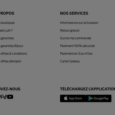
PROPOS
NOS SERVICES
 boutiques
Informations sur la livraison
est Lulli ?
Retour gratuit
 garanties
Suivre ma commande
 garanties Bijoux
Paiement 100% sécurisé
 offres & conditions
Paiement en 3 ou 4 fois
offres d'emploi
Carte Cadeau
IVEZ-NOUS
TÉLÉCHARGEZ L'APPLICATIO