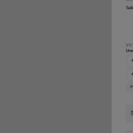
Tail
VOT
Une