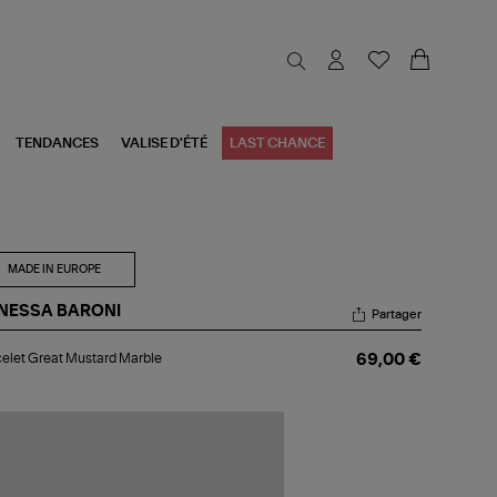
TENDANCES
VALISE D'ÉTÉ
LAST CHANCE
MADE IN EUROPE
NESSA BARONI
Partager
celet
elet Great Mustard Marble
69,00 €
eat
stard
rble