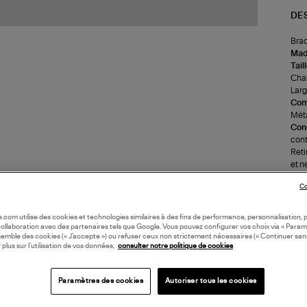
DE
Brac
Made
Tail
Chai
Larg
Com
Méta
Cons
cont
Reti
et n
(re
Co
LI
oile.com utilise des cookies et technologies similaires à des fins de performance, personnalisation, p
collaboration avec des partenaires tels que Google. Vous pouvez configurer vos choix via « Param
semble des cookies (« J’accepte ») ou refuser ceux non strictement nécessaires (« Continuer san
 plus sur l’utilisation de vos données,
consulter notre politique de cookies
DI
Paramètres des cookies
Autoriser tous les cookies
Coll