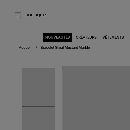
Aller au contenu principal
BOUTIQUES
NOUVEAUTÉS
CRÉATEURS
VÊTEMENTS
Accueil
Bracelet Great Mustard Marble