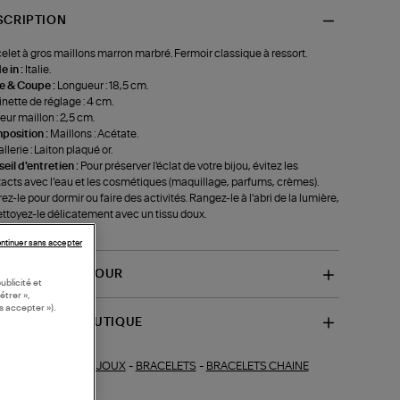
SCRIPTION
elet à gros maillons marron marbré. Fermoir classique à ressort.
 in :
Italie.
le & Coupe :
Longueur : 18,5 cm.
nette de réglage : 4 cm.
eur maillon : 2,5 cm.
position :
Maillons : Acétate.
llerie : Laiton plaqué or.
eil d'entretien :
Pour préserver l'éclat de votre bijou, évitez les
acts avec l’eau et les cosmétiques (maquillage, parfums, crèmes).
rez-le pour dormir ou faire des activités. Rangez-le à l'abri de la lumière,
ettoyez-le délicatement avec un tissu doux.
f-VB2106MSM)
ntinuer sans accepter
VRAISON ET RETOUR
ublicité et
étrer »,
s accepter »).
SPONIBILITÉ BOUTIQUE
BIJOUX
-
BRACELETS
-
BRACELETS CHAINE
ections similaires :