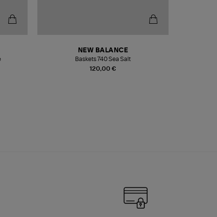
NEW BALANCE
e
Baskets 740 Sea Salt
Veste
120,00 €