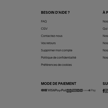
BESOIN D'AIDE ?
À 
FAQ
Nos
CGV
Qui 
Contactez-nous
Nos
Vos retours
Nos
Supprimer mon compte
Nos
Politique de confidentialité
Nos 
Préférences de cookies
MODE DE PAIEMENT
SU