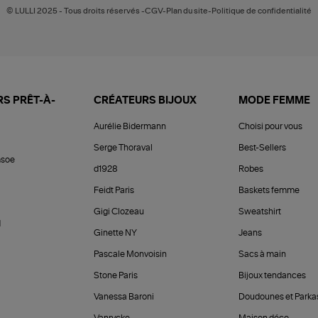
© LULLI 2025 - Tous droits réservés -CGV-Plan du site-Politique de confidentialité
S PRÊT-À-
CRÉATEURS BIJOUX
MODE FEMME
Aurélie Bidermann
Choisi pour vous
Serge Thoraval
Best-Sellers
soe
d1928
Robes
Feidt Paris
Baskets femme
Gigi Clozeau
Sweatshirt
d
Ginette NY
Jeans
Pascale Monvoisin
Sacs à main
Stone Paris
Bijoux tendances
Vanessa Baroni
Doudounes et Parka
Vanrycke
Maison déco