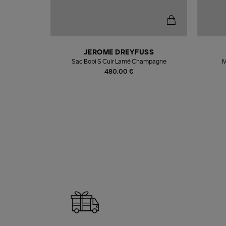
N
JEROME DREYFUSS
te
Sac Bobi S Cuir Lamé Champagne
M
480,00 €