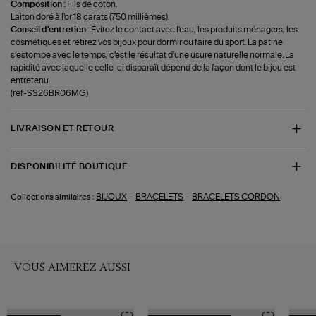
Composition :
Fils de coton.
Laiton doré à l'or 18 carats (750 millièmes).
Conseil d'entretien :
Évitez le contact avec l'eau, les produits ménagers, les
cosmétiques et retirez vos bijoux pour dormir ou faire du sport. La patine
s’estompe avec le temps, c'est le résultat d'une usure naturelle normale. La
rapidité avec laquelle celle-ci disparaît dépend de la façon dont le bijou est
entretenu.
(ref-SS26BR06MG)
LIVRAISON ET RETOUR
DISPONIBILITÉ BOUTIQUE
-
-
BIJOUX
BRACELETS
BRACELETS CORDON
Collections similaires :
VOUS AIMEREZ AUSSI