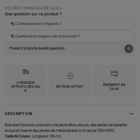
VOTRE CONSEILLÈRE LULLI
Une question sur ce produit ?
Ce bracelet est-il réglable ?
Quelle est la longueur de ce bracelet ?
LIVRAISON
PAIEMENT EN
OFFERTE DÈS 150
RETOUR OFFERT
3X,4X
€
DESCRIPTION
Bracelet Honolulu arborant une perle d'eau douce, des perles de bakélite
acqua et rose et des perles de métal dorées à l'or jaune 750/1000.
Taille & Coupe :
Longueur : 65 cm.