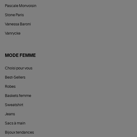
Pascale Monvoisin
Stone Paris
Vanessa Baroni
Vanrycke
MODE FEMME
Choisi pour vous
Best-Sellers
Robes
Baskets femme
Sweatshirt
Jeans
Sacs à main
Bijoux tendances