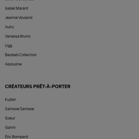
Isabel Marant
Jeanne Vouland
Autry
Vanessa Bruno
Ugg
Baobab Collection
Assouline
CRÉATEURS PRÊT-À-PORTER
Kujten
Samsoe Samsoe
Soeur
Ganni
Éric Bompard