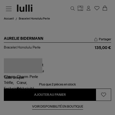
Aller au contenu principal
Accueil
Bracelet Honolulu Perle
AURELIE BIDERMANN
Partager
Bracelet
Bracelet Honolulu Perle
135,00 €
Honolulu
Perle
Taille
unique
Plus que 2 pièces en stock
AJOUTER AU PANIER
VOIR DISPONIBILITÉ EN BOUTIQUE