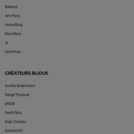
Barbour
Ami Paris
Anine Bing
Max Mara
&
Sportmax
CRÉATEURS BIJOUX
Aurélie Bidermann
Serge Thoraval
d1928
Feidt Paris
Gigi Clozeau
Ginette NY