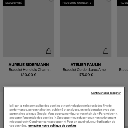
EXCLUSIVITÉ
PLUSIEURS COULEURS
PLUSI
AURELIE BIDERMANN
ATELIER PAULIN
Bracelet Honolulu Charm
Bracelet Cordon Lurex Amour
Brace
Cœur, Exclusivité Lulli
Gold Filled
120,00 €
175,00 €
Continuer sans accepter
lulli-sur-la-toile.com utilise des cookies et technologies similaires à des fins de
VOS DERNIERS PRODUITS VUS
performance, personnalisation, publicité et analyses, en collaboration avec des
partenaires tels que Google. Vous pouvez configurer vos choix via « Paramétrer »,
accepter l’ensemble des cookies (« J’accepte ») ou refuser ceux non strictement
nécessaires (« Continuer sans accepter »). Pour en savoir plus sur l’utilisation de
vos données,
consulter notre politique de cookies