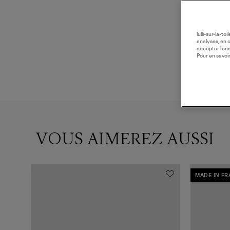
lulli-sur-la-t
analyses, en 
accepter l’en
Pour en savoir
VOUS AIMEREZ AUSSI
MADE IN F