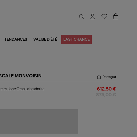
TENDANCES
VALISE D'ÉTÉ
LAST CHANCE
SCALE MONVOISIN
Partager
celet
elet Jonc Orso Labradorite
612,50 €
nc
so
875,00 €
radorite