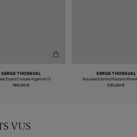
SERGE THORAVAL
SERGE THORAVAL
let Eluard Croisée Argent et Or
Bracelet Edmond Rostand Riveté
780,00 €
535,00 €
TS VUS