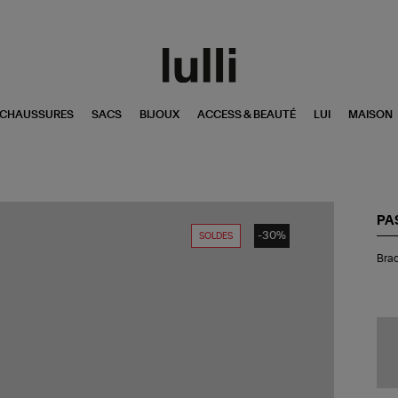
CHAUSSURES
SACS
BIJOUX
ACCESS & BEAUTÉ
LUI
MAISON
PA
-30%
SOLDES
Bra
Brac
Jo
Or
Lab