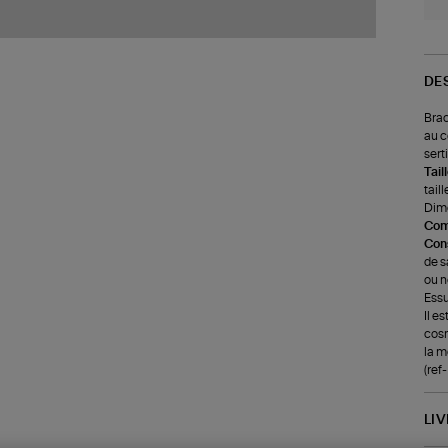
DE
Brac
au c
serti
Tail
taill
Dime
Com
Cons
de s
ou n
Essu
Il e
cos
la m
(re
LI