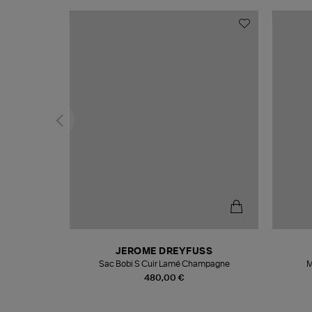
N
JEROME DREYFUSS
te
Sac Bobi S Cuir Lamé Champagne
M
480,00 €