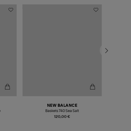
NEW BALANCE
e
Baskets 740 Sea Salt
Veste
120,00 €