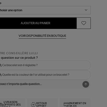
le
AJOUTER AU PANIER
VOIR DISPONIBILITÉ EN BOUTIQUE
RE CONSEILLÈRE LULLI
 question sur ce produit ?
Ce bracelet est-il réglable ?
Quelle est la couleur de l'or utilisé pour ce bracelet ?
LIVRAISON
RETOUR
PAIEMENT EN
OFFERTE DÈS
OFFERT
3X,4X