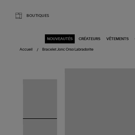
Aller au contenu principal
BOUTIQUES
NOUVEAUTÉS
CRÉATEURS
VÊTEMENTS
Accueil
Bracelet Jonc Orso Labradorite