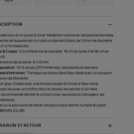
150 €
SCRIPTION
elet jonc en or jaune 9 carat. Médaillon central en labradorite facettée
entre de laquelle est incrusté un diamant blanc de 1,5mm de diamètre
 d’un fin liseré d’or.
le & Coupe :
Circonférence du bracelet : 16 cm en taille S et 18 cm en
e M.
nsions de la pierre : 8 x 13 mm.
position :
Or 9 carats (375 millièmes), labradorite et diamant.
eil d'entretien :
Trempez vos bijoux dans l'eau tiède avec un soupçon
avon de Marseille
on gras, frottez avec une brosse souple et rincez à l'eau claire.
yez-les avec un chiffon doux et laissez-les sécher à l'air libre.
st recommandé d'éviter le contact avec les produits ménagers, les
métiques,
er ou la piscine et de retirer vos bijoux pour dormir ou faire du sport.
f-BRORSJOLAB)
VRAISON ET RETOUR