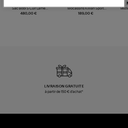
JEROME DREYFUSS
TORAL
Sac Bobi S Cuir Lamé
Mocassins Killian Sport
Veste
Champagne
Mousse
480,00 €
189,00 €
LIVRAISON GRATUITE
à partir de 150 € d'achat*