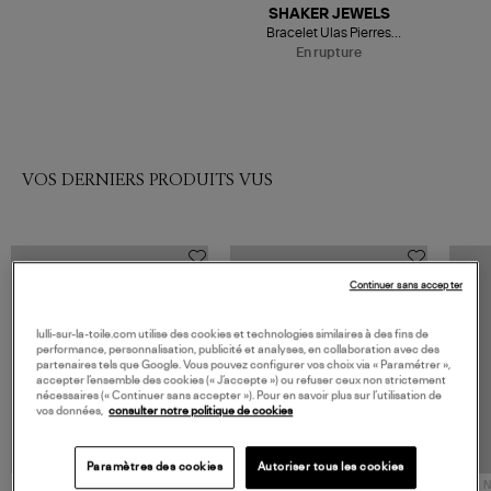
Être alerté
SHAKER JEWELS
Bracelet Ulas Pierres
Naturelles Doré
En rupture
VOS DERNIERS PRODUITS VUS
Continuer sans accepter
lulli-sur-la-toile.com utilise des cookies et technologies similaires à des fins de
performance, personnalisation, publicité et analyses, en collaboration avec des
partenaires tels que Google. Vous pouvez configurer vos choix via « Paramétrer »,
accepter l’ensemble des cookies (« J’accepte ») ou refuser ceux non strictement
nécessaires (« Continuer sans accepter »). Pour en savoir plus sur l’utilisation de
vos données,
consulter notre politique de cookies
Paramètres des cookies
Autoriser tous les cookies
NOUVELLE COLLECTION
N