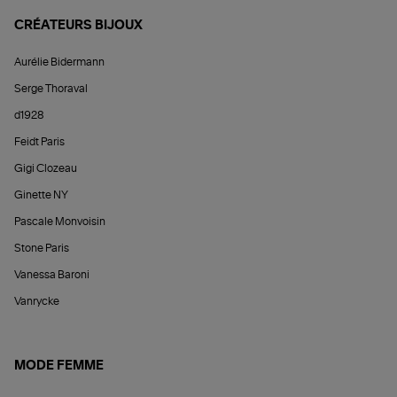
CRÉATEURS BIJOUX
Aurélie Bidermann
Serge Thoraval
d1928
Feidt Paris
Gigi Clozeau
Ginette NY
Pascale Monvoisin
Stone Paris
Vanessa Baroni
Vanrycke
MODE FEMME