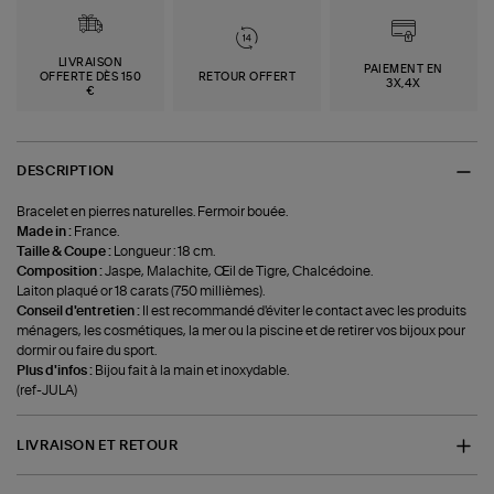
LIVRAISON
PAIEMENT EN
OFFERTE DÈS 150
RETOUR OFFERT
3X,4X
€
DESCRIPTION
Bracelet en pierres naturelles. Fermoir bouée.
Made in :
France.
Taille & Coupe :
Longueur : 18 cm.
Composition :
Jaspe, Malachite, Œil de Tigre, Chalcédoine.
Laiton plaqué or 18 carats (750 millièmes).
Conseil d'entretien :
Il est recommandé d'éviter le contact avec les produits
ménagers, les cosmétiques, la mer ou la piscine et de retirer vos bijoux pour
dormir ou faire du sport.
Plus d'infos :
Bijou fait à la main et inoxydable.
(ref-JULA)
LIVRAISON ET RETOUR