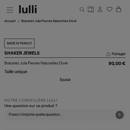
Aller au contenu principal
Accueil
Bracelet Jula Pierres Naturelles Doré
MADE IN FRANCE
SHAKER JEWELS
Partager
Bracelet
Bracelet Jula Pierres Naturelles Doré
90,00 €
Jula
Pierres
Taille
unique
Naturelles
Épuisé
Doré
VOTRE CONSEILLÈRE LULLI
Une question sur ce produit ?