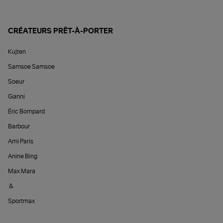
CRÉATEURS PRÊT-À-PORTER
Kujten
Samsoe Samsoe
Soeur
Ganni
Éric Bompard
Barbour
Ami Paris
Anine Bing
Max Mara
&
Sportmax