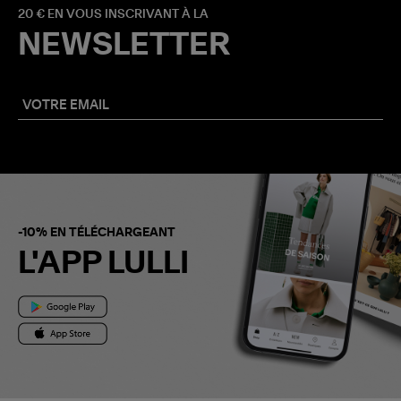
20 € EN VOUS INSCRIVANT À LA
NEWSLETTER
-10% EN TÉLÉCHARGEANT
L'APP LULLI