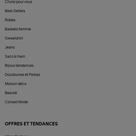
Choisi pour vous
Best-Sellers
Robes
Baskets femme
Sweatshirt
Jeans
Sacs à main
Bijoux tendances
Doudounes et Parkas
Maison déco
Beauté
Conseil Mode
OFFRES ET TENDANCES