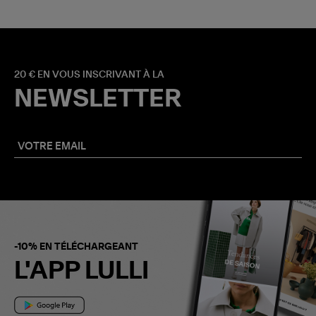
20 € EN VOUS INSCRIVANT À LA
NEWSLETTER
-10% EN TÉLÉCHARGEANT
L'APP LULLI