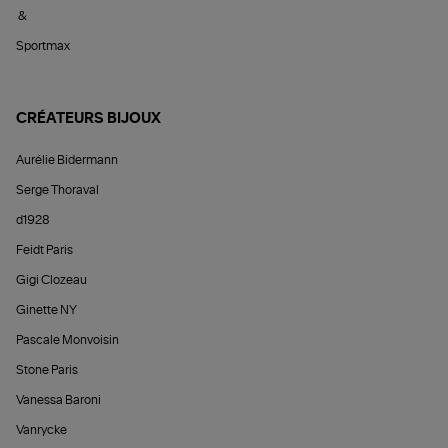
&
Sportmax
CRÉATEURS BIJOUX
Aurélie Bidermann
Serge Thoraval
d1928
Feidt Paris
Gigi Clozeau
Ginette NY
Pascale Monvoisin
Stone Paris
Vanessa Baroni
Vanrycke