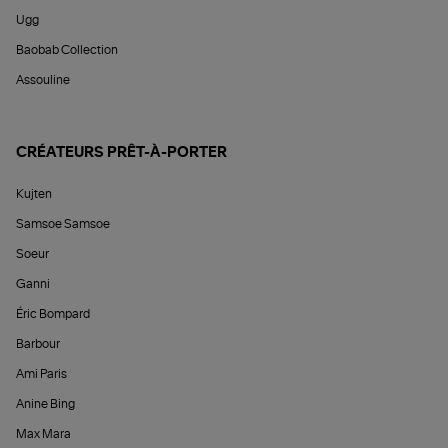
Ugg
Baobab Collection
Assouline
CRÉATEURS PRÊT-À-PORTER
Kujten
Samsoe Samsoe
Soeur
Ganni
Éric Bompard
Barbour
Ami Paris
Anine Bing
Max Mara