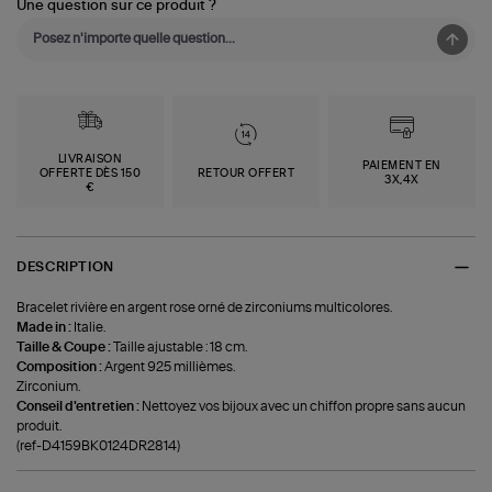
Une question sur ce produit ?
LIVRAISON
PAIEMENT EN
OFFERTE DÈS 150
RETOUR OFFERT
3X,4X
€
DESCRIPTION
Bracelet rivière en argent rose orné de zirconiums multicolores.
Made in :
Italie.
Taille & Coupe :
Taille ajustable : 18 cm.
Composition :
Argent 925 millièmes.
Zirconium.
Conseil d'entretien :
Nettoyez vos bijoux avec un chiffon propre sans aucun
produit.
(ref-D4159BK0124DR2814)