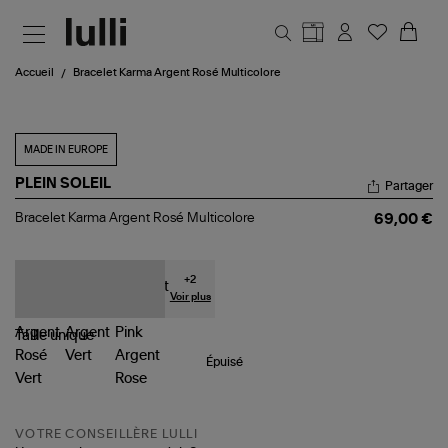
Aller au contenu principal
Accueil
Bracelet Karma Argent Rosé Multicolore
MADE IN EUROPE
PLEIN SOLEIL
Partager
Bracelet
Bracelet Karma Argent Rosé Multicolore
69,00 €
Karma
Argent
Rosé
Multicolore
+
2
Voir plus
Taille
unique
Épuisé
VOTRE CONSEILLÈRE LULLI