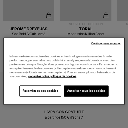
NOUVELLE COLLECTION
N
JEROME DREYFUSS
TORAL
Sac Bobi S Cuir Lamé
Mocassins Killian Sport
Champagne
Mousse
480,00 €
189,00 €
Continuer sans accepter
lulli-sur-la-toile.com utilise des cookies et technologies similaires à des fins de
performance, personnalisation, publicité et analyses, en collaboration avec des
partenaires tels que Google. Vous pouvez configurer vos choix via « Paramétrer »,
accepter l’ensemble des cookies (« J’accepte ») ou refuser ceux non strictement
nécessaires (« Continuer sans accepter »). Pour en savoir plus sur l’utilisation de
vos données,
consulter notre politique de cookies
Paramètres des cookies
Autoriser tous les cookies
LIVRAISON GRATUITE
à partir de 150 € d'achat*