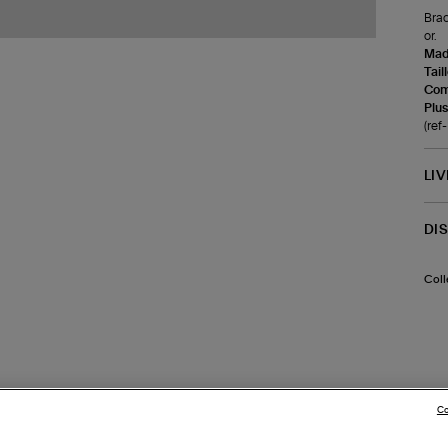
Brac
or.
Made
Tail
Com
Plus
(re
LI
DI
Coll
Co