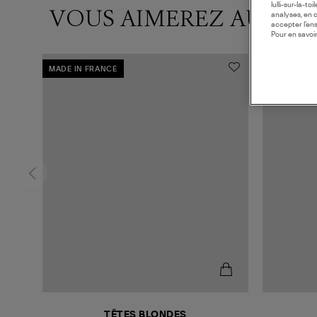
lulli-sur-la-t
VOUS AIMEREZ AUSSI
analyses, en 
accepter l’en
Pour en savoir
MADE IN FRANCE
EXCLUSIVIT
TÊTES BLONDES