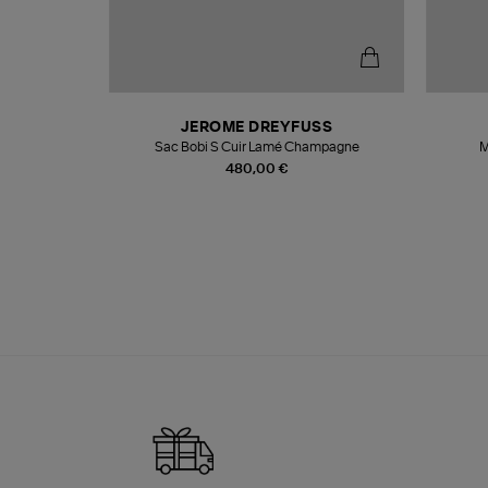
T
JEROME DREYFUSS
k
Sac Bobi S Cuir Lamé Champagne
M
480,00 €