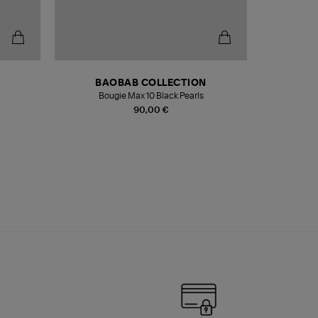
BAOBAB COLLECTION
Bougie Max 10 Black Pearls
Paréo Fou
90,00 €