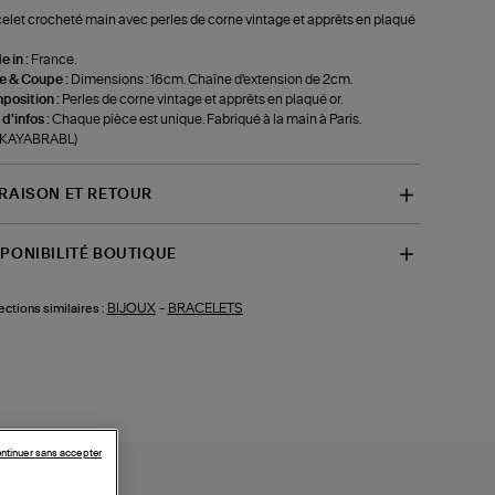
elet crocheté main avec perles de corne vintage et apprêts en plaqué
 in :
France.
le & Coupe :
Dimensions : 16cm. Chaîne d'extension de 2cm.
position :
Perles de corne vintage et apprêts en plaqué or.
 d'infos :
Chaque pièce est unique. Fabriqué à la main à Paris.
f-KAYABRABL)
VRAISON ET RETOUR
SPONIBILITÉ BOUTIQUE
BIJOUX
-
BRACELETS
ections similaires :
ntinuer sans accepter