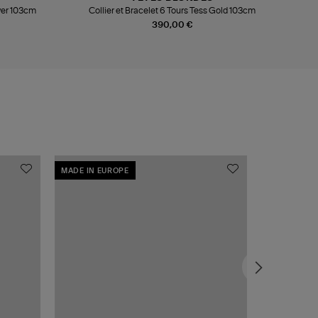
lver 103cm
Collier et Bracelet 6 Tours Tess Gold 103cm
390,00 €
MADE IN EUROPE
MADE IN EU