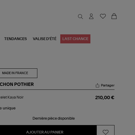
TENDANCES
VALISE D'ÉTÉ
LAST CHANCE
MADE IN FRANCE
CHON POTHIER
Partager
celet
elet Kaya Noir
210,00 €
ya
r
le
unique
Dernière pièce disponible
AJOUTER AU PANIER