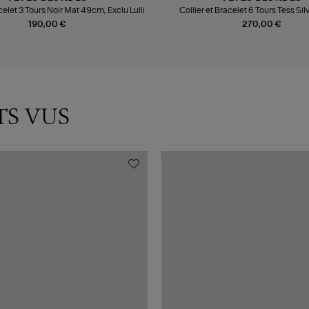
acelet 3 Tours Noir Mat 49cm, Exclu Lulli
Collier et Bracelet 6 Tours Tess Si
190,00 €
270,00 €
TS VUS