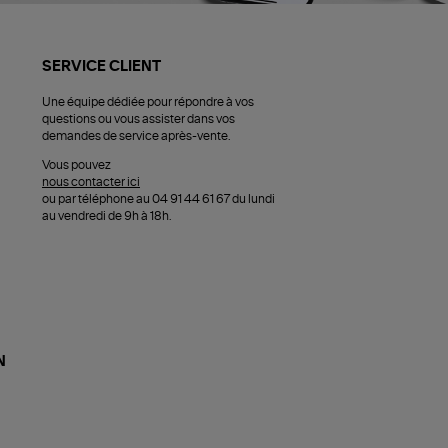
SERVICE CLIENT
Une équipe dédiée pour répondre à vos
questions ou vous assister dans vos
demandes de service après-vente.
Vous pouvez
nous contacter ici
ou par téléphone au 04 91 44 61 67 du lundi
au vendredi de 9h à 18h.
N