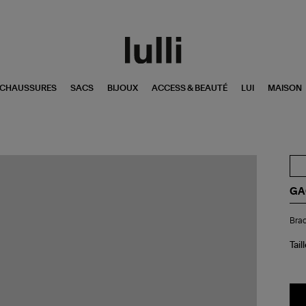
CHAUSSURES
SACS
BIJOUX
ACCESS & BEAUTÉ
LUI
MAISON
GA
Bra
Brac
Ka
Noi
Tail