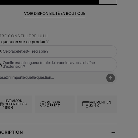
VOIR DISPONIBILITÉ EN BOUTIQUE
RE CONSEILLÈRE LULLI
 question sur ce produit ?
Ce bracelet est-il réglable ?
Quelle est la longueur totale du bracelet avec la chaîne
d'extension ?
LIVRAISON
RETOUR
PAIEMENT EN
OFFERTE DÈS
OFFERT
3X,4X
150 €
SCRIPTION