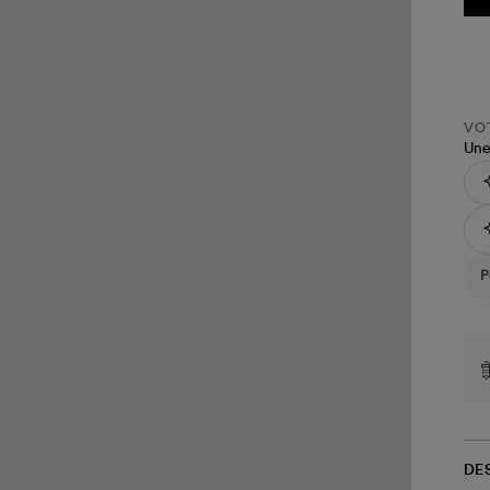
VOT
Une
DE