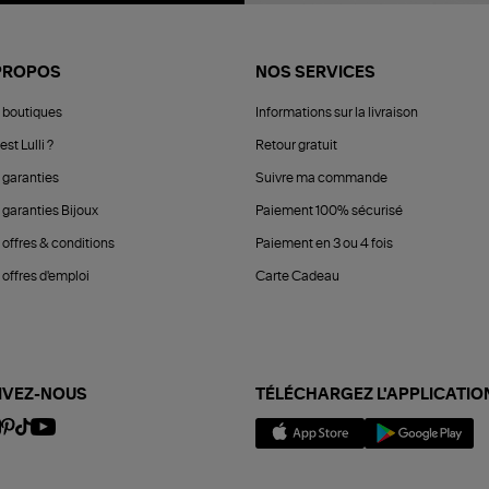
PROPOS
NOS SERVICES
 boutiques
Informations sur la livraison
est Lulli ?
Retour gratuit
 garanties
Suivre ma commande
 garanties Bijoux
Paiement 100% sécurisé
 offres & conditions
Paiement en 3 ou 4 fois
offres d'emploi
Carte Cadeau
IVEZ-NOUS
TÉLÉCHARGEZ L'APPLICATIO