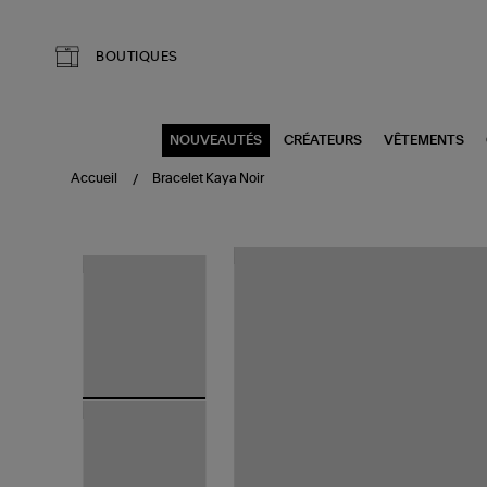
Aller au contenu principal
BOUTIQUES
NOUVEAUTÉS
CRÉATEURS
VÊTEMENTS
Accueil
Bracelet Kaya Noir