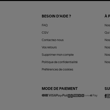
BESOIN D'AIDE ?
À 
FAQ
Nos
CGV
Qui 
Contactez-nous
Nos
Vos retours
Nos
Supprimer mon compte
Nos
Politique de confidentialité
Nos 
Préférences de cookies
MODE DE PAIEMENT
SU