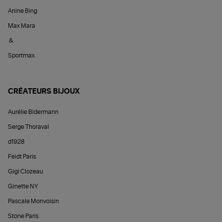
Anine Bing
Max Mara
&
Sportmax
CRÉATEURS BIJOUX
Aurélie Bidermann
Serge Thoraval
d1928
Feidt Paris
Gigi Clozeau
Ginette NY
Pascale Monvoisin
Stone Paris