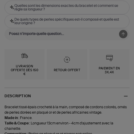
Quelles sont les dimensions exactes du bracelet et comment se
règle sa longueur ?
De quels types de perles spécifiques est-il composé et quelle est
leur origine ?
LIVRAISON
PAIEMENT EN
OFFERTE DÈS 150
RETOUR OFFERT
3X,4X
€
DESCRIPTION
Bracelet tissé épais crocheté à la main, composé de cordons colorés, ornés
de perles dorées en plaqué or et de perles africaines vintage.
Made in :
France.
Taille & Coupe :
Longueur 13cm environ - 4cm d'ajustement avec la
chainette.
Composition :
Perles en plaqué or et pierres naturelles.