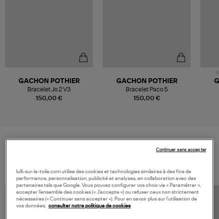
N
GACHON POTHIER
GACHON POTHIER
G
Bracelet Jo 2 V3
Bracelet Paco 5
150,00 €
150,00 €
Continuer sans accepter
VOS DERNIERS PRODUITS VUS
lulli-sur-la-toile.com utilise des cookies et technologies similaires à des fins de
performance, personnalisation, publicité et analyses, en collaboration avec des
partenaires tels que Google. Vous pouvez configurer vos choix via « Paramétrer »,
accepter l’ensemble des cookies (« J’accepte ») ou refuser ceux non strictement
nécessaires (« Continuer sans accepter »). Pour en savoir plus sur l’utilisation de
vos données,
consulter notre politique de cookies