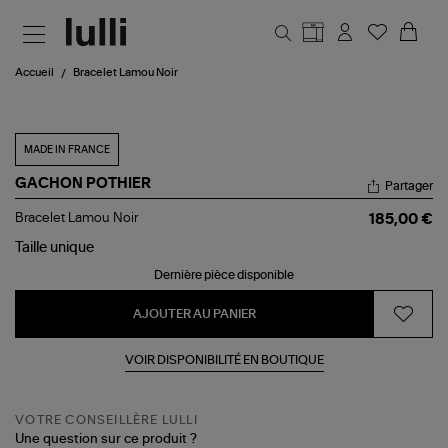
Aller au contenu principal
Accueil
Bracelet Lamou Noir
MADE IN FRANCE
GACHON POTHIER
Partager
Bracelet
Bracelet Lamou Noir
185,00 €
Lamou
Noir
Taille
unique
Dernière pièce disponible
AJOUTER AU PANIER
VOIR DISPONIBILITÉ EN BOUTIQUE
VOTRE CONSEILLÈRE LULLI
Une question sur ce produit ?