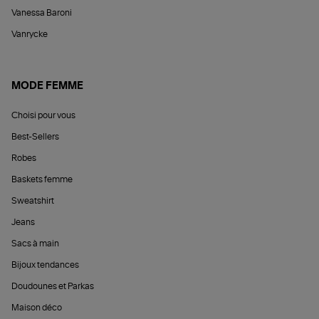
Vanessa Baroni
Vanrycke
MODE FEMME
Choisi pour vous
Best-Sellers
Robes
Baskets femme
Sweatshirt
Jeans
Sacs à main
Bijoux tendances
Doudounes et Parkas
Maison déco