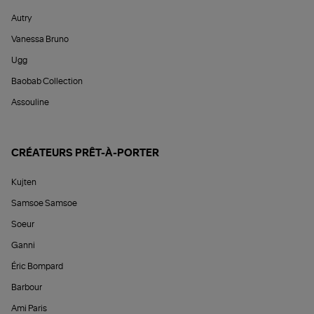
Autry
Vanessa Bruno
Ugg
Baobab Collection
Assouline
CRÉATEURS PRÊT-À-PORTER
Kujten
Samsoe Samsoe
Soeur
Ganni
Éric Bompard
Barbour
Ami Paris