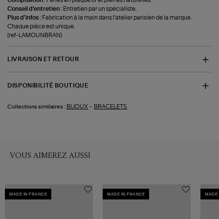
Conseil d'entretien :
Entretien par un spécialiste.
Plus d'infos :
Fabrication à la main dans l'atelier parisien de la marque.
Chaque pièce est unique.
(ref-LAMOUNBRAN)
LIVRAISON ET RETOUR
DISPONIBILITÉ BOUTIQUE
-
BIJOUX
BRACELETS
Collections similaires :
VOUS AIMEREZ AUSSI
MADE IN FRANCE
MADE IN FRANCE
MADE 