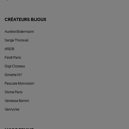
CRÉATEURS BIJOUX
Aurélie Bidermann
Serge Thoraval
d1928
Feidt Paris
Gigi Clozeau
Ginette NY
Pascale Monvoisin
Stone Paris
Vanessa Baroni
Vanrycke