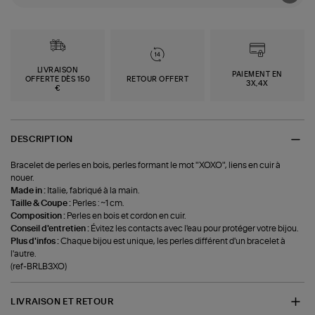
LIVRAISON
PAIEMENT EN
OFFERTE DÈS 150
RETOUR OFFERT
3X,4X
€
DESCRIPTION
Bracelet de perles en bois, perles formant le mot "XOXO", liens en cuir à
nouer.
Made in :
Italie, fabriqué à la main.
Taille & Coupe :
Perles : ~1 cm.
Composition :
Perles en bois et cordon en cuir.
Conseil d'entretien :
Évitez les contacts avec l'eau pour protéger votre bijou.
Plus d'infos :
Chaque bijou est unique, les perles différent d'un bracelet à
l'autre.
(ref-BRLB3XO)
LIVRAISON ET RETOUR