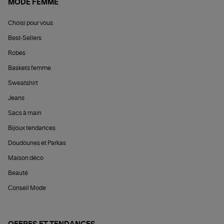
MODE FEMME
Choisi pour vous
Best-Sellers
Robes
Baskets femme
Sweatshirt
Jeans
Sacs à main
Bijoux tendances
Doudounes et Parkas
Maison déco
Beauté
Conseil Mode