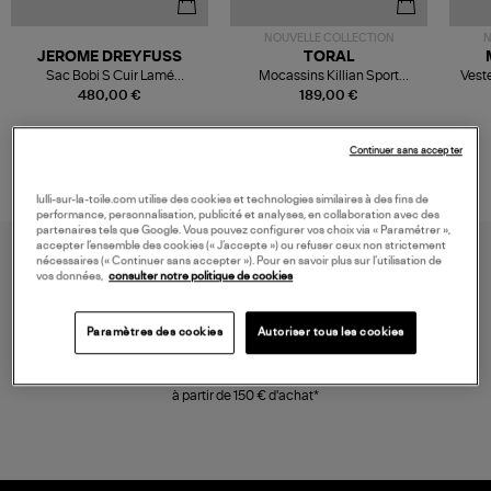
NOUVELLE COLLECTION
N
JEROME DREYFUSS
TORAL
Sac Bobi S Cuir Lamé
Mocassins Killian Sport
Veste
Champagne
Mousse
480,00 €
189,00 €
Continuer sans accepter
lulli-sur-la-toile.com utilise des cookies et technologies similaires à des fins de
performance, personnalisation, publicité et analyses, en collaboration avec des
partenaires tels que Google. Vous pouvez configurer vos choix via « Paramétrer »,
accepter l’ensemble des cookies (« J’accepte ») ou refuser ceux non strictement
nécessaires (« Continuer sans accepter »). Pour en savoir plus sur l’utilisation de
vos données,
consulter notre politique de cookies
Paramètres des cookies
Autoriser tous les cookies
LIVRAISON GRATUITE
à partir de 150 € d'achat*