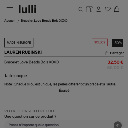
Aller au contenu principal
Accueil
Bracelet Love Beads Bois XOXO
SOLDES
-50%
MADE IN EUROPE
LAUREN RUBINSKI
Partager
Bracelet
Bracelet Love Beads Bois XOXO
32,50 €
Love
65,00 €
Beads
Bois
Taille
unique
XOXO
Note : Chaque bijou est unique, les perles différent d'un bracelet à l'autre.
Épuisé
VOTRE CONSEILLÈRE LULLI
Une question sur ce produit ?