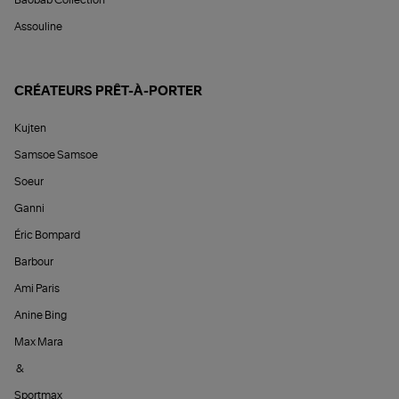
Baobab Collection
Assouline
CRÉATEURS PRÊT-À-PORTER
Kujten
Samsoe Samsoe
Soeur
Ganni
Éric Bompard
Barbour
Ami Paris
Anine Bing
Max Mara
&
Sportmax