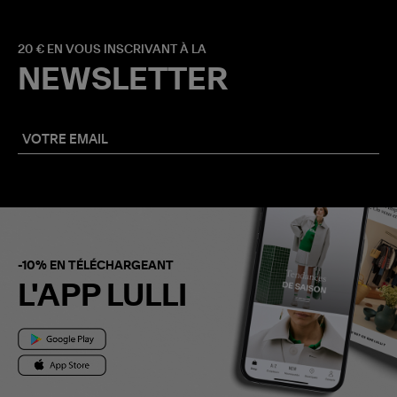
20 € EN VOUS INSCRIVANT À LA
NEWSLETTER
-10% EN TÉLÉCHARGEANT
L'APP LULLI