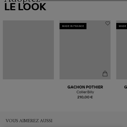
LE LOOK
MADE IN FRANCE
MADE 
GACHON POTHIER
G
Collier Billy
210,00 €
VOUS AIMEREZ AUSSI