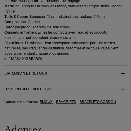
Fermoir mousqueton avec chaînette de réglage.
Made in :
Fabriqué à la main, en France, dans les ateliers parisiens Gachon
Pothier.
Taille & Coupe :
Longueur : 19 cm - chaînette de réglage à 16 cm.
Composition :
Cordon.
Laiton plaqué or 18 carats (750 millièmes).
Conseil d'entretien :
Évitez les contacts avec l’eau et les produits
cosmétiques qui pourraient altérer votre bijou.
Plus d'infos :
En raison de leur conception artisanale à partir de pierres
naturelles, des irrégularités de finition, de formes et de couleurs peuvent
apparaître, rendant chaque bijou unique.
(ref-MASAIXXLBRARO)
LIVRAISON ET RETOUR
DISPONIBILITÉ BOUTIQUE
-
-
BIJOUX
BRACELETS
BRACELETS CORDON
Collections similaires :
Adoptez