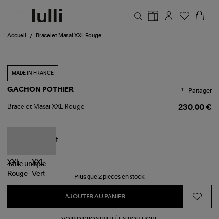
Aller au contenu principal
Accueil
Bracelet Masai XXL Rouge
MADE IN FRANCE
GACHON POTHIER
Partager
Bracelet
Bracelet Masai XXL Rouge
230,00 €
Masai
XXL
Rouge
Taille
unique
Plus que 2 pièces en stock
AJOUTER AU PANIER
VOIR DISPONIBILITÉ EN BOUTIQUE