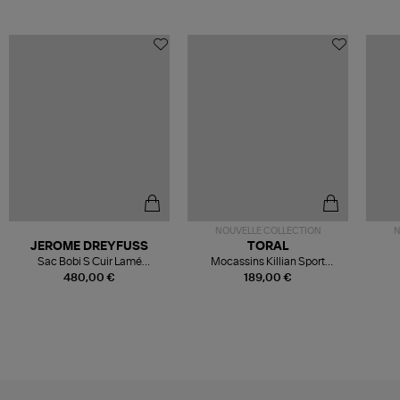
NOUVELLE COLLECTION
N
JEROME DREYFUSS
TORAL
Sac Bobi S Cuir Lamé
Mocassins Killian Sport
Champagne
Mousse
480,00 €
189,00 €