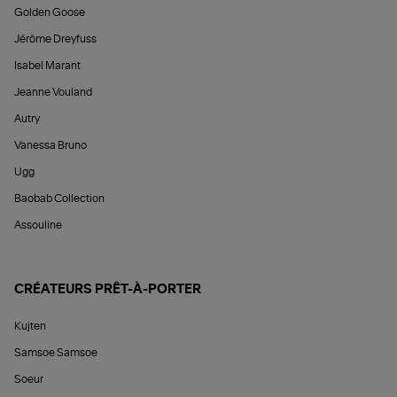
Golden Goose
Jérôme Dreyfuss
Isabel Marant
Jeanne Vouland
Autry
Vanessa Bruno
Ugg
Baobab Collection
Assouline
CRÉATEURS PRÊT-À-PORTER
Kujten
Samsoe Samsoe
Soeur