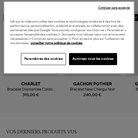
Continuer sans accepter
MADE IN FRANCE
MADE IN FRANCE
MADE 
lulli-sur-la-toile.com utilise des cookies et technologies similaires à des fins de
performance, personnalisation, publicité et analyses, en collaboration avec des
partenaires tels que Google. Vous pouvez configurer vos choix via « Paramétrer »,
accepter l’ensemble des cookies (« J’accepte ») ou refuser ceux non strictement
nécessaires (« Continuer sans accepter »). Pour en savoir plus sur l’utilisation de
vos données,
consulter notre politique de cookies
Paramètres des cookies
Autoriser tous les cookies
CHARLET
GACHON POTHIER
G
Bracelet Diamantée Cordon
Bracelet New Chergui Noir
B
Rouge Or Jaune
315,00 €
240,00 €
VOS DERNIERS PRODUITS VUS