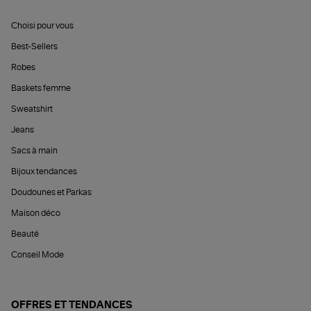
Choisi pour vous
Best-Sellers
Robes
Baskets femme
Sweatshirt
Jeans
Sacs à main
Bijoux tendances
Doudounes et Parkas
Maison déco
Beauté
Conseil Mode
OFFRES ET TENDANCES