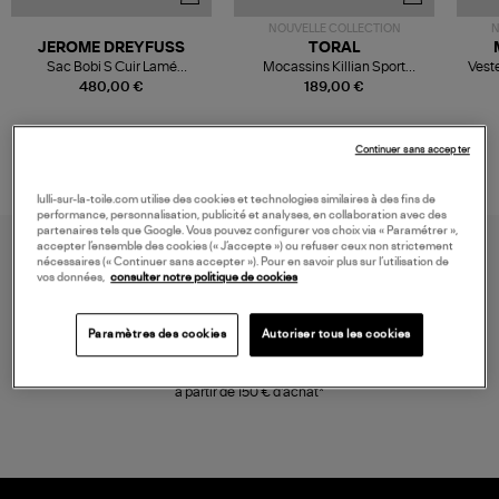
NOUVELLE COLLECTION
N
JEROME DREYFUSS
TORAL
Sac Bobi S Cuir Lamé
Mocassins Killian Sport
Veste
Champagne
Mousse
480,00 €
189,00 €
Continuer sans accepter
lulli-sur-la-toile.com utilise des cookies et technologies similaires à des fins de
performance, personnalisation, publicité et analyses, en collaboration avec des
partenaires tels que Google. Vous pouvez configurer vos choix via « Paramétrer »,
accepter l’ensemble des cookies (« J’accepte ») ou refuser ceux non strictement
nécessaires (« Continuer sans accepter »). Pour en savoir plus sur l’utilisation de
vos données,
consulter notre politique de cookies
Paramètres des cookies
Autoriser tous les cookies
LIVRAISON GRATUITE
à partir de 150 € d'achat*