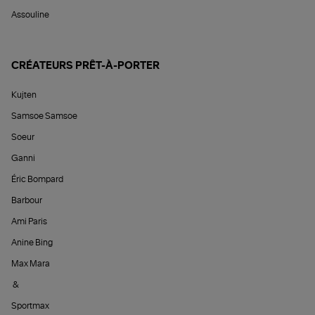
Assouline
CRÉATEURS PRÊT-À-PORTER
Kujten
Samsoe Samsoe
Soeur
Ganni
Éric Bompard
Barbour
Ami Paris
Anine Bing
Max Mara
&
Sportmax