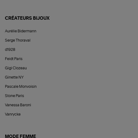
CRÉATEURS BIJOUX
Aurélie Bidermann
Serge Thoraval
d1928
Feidt Paris
Gigi Clozeau
Ginette NY
Pascale Monvoisin
Stone Paris
Vanessa Baroni
Vanrycke
MODE FEMME