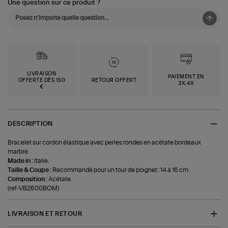
Une question sur ce produit ?
LIVRAISON
PAIEMENT EN
OFFERTE DÈS 150
RETOUR OFFERT
3X,4X
€
DESCRIPTION
Bracelet sur cordon élastique avec perles rondes en acétate bordeaux
marbré.
Made in :
Italie.
Taille & Coupe :
Recommandé pour un tour de poignet : 14 à 16 cm.
Composition :
Acétate.
(ref-VB2600BOM)
LIVRAISON ET RETOUR