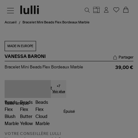
Aller au contenu principal
Accueil
Bracelet Mini Beads Flex Bordeaux Marble
MADE IN EUROPE
VANESSA BARONI
Partager
Bracelet
Bracelet Mini Beads Flex Bordeaux Marble
39,00 €
Mini
Beads
Flex
Bordeaux
+
7
Marble
Voir plus
Taille
unique
Épuisé
VOTRE CONSEILLÈRE LULLI