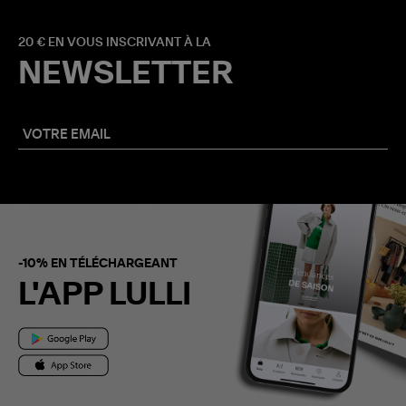
20 € EN VOUS INSCRIVANT À LA
NEWSLETTER
-10% EN TÉLÉCHARGEANT
L'APP LULLI