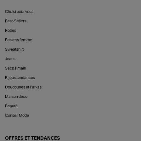
Choisi pour vous
Best-Sellers
Robes
Baskets femme
Sweatshirt
Jeans
Sacs à main
Bijoux tendances
Doudounes et Parkas
Maison déco
Beauté
Conseil Mode
OFFRES ET TENDANCES