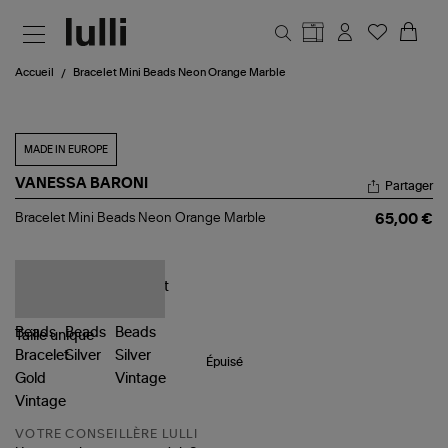
Aller au contenu principal
Accueil
Bracelet Mini Beads Neon Orange Marble
MADE IN EUROPE
VANESSA BARONI
Partager
Bracelet
Bracelet Mini Beads Neon Orange Marble
65,00 €
Mini
Beads
Neon
Orange
Marble
Taille
unique
Épuisé
VOTRE CONSEILLÈRE LULLI