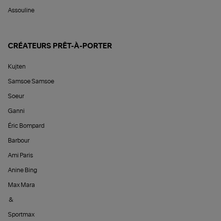
Assouline
CRÉATEURS PRÊT-À-PORTER
Kujten
Samsoe Samsoe
Soeur
Ganni
Éric Bompard
Barbour
Ami Paris
Anine Bing
Max Mara
&
Sportmax