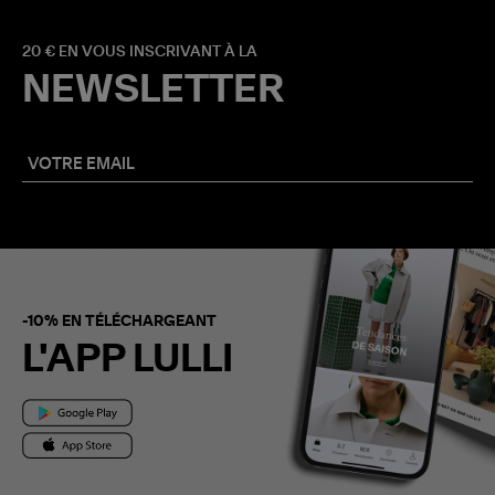
20 € EN VOUS INSCRIVANT À LA
NEWSLETTER
-10% EN TÉLÉCHARGEANT
L'APP LULLI