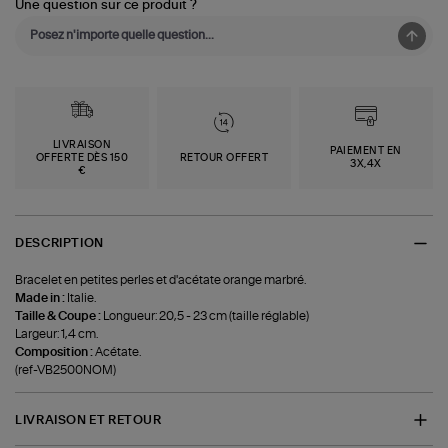
Une question sur ce produit ?
LIVRAISON
PAIEMENT EN
OFFERTE DÈS 150
RETOUR OFFERT
3X,4X
€
DESCRIPTION
Bracelet en petites perles et d'acétate orange marbré.
Made in :
Italie.
Taille & Coupe :
Longueur: 20,5 - 23 cm (taille réglable)
Largeur: 1,4 cm.
Composition :
Acétate.
(ref-VB2500NOM)
LIVRAISON ET RETOUR