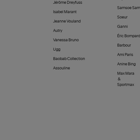
Jérôme Dreyfuss
Samsoe Sam
Isabel Marant
Soeur
Jeanne Vouland
Ganni
Autry
Éric Bompar
Vanessa Bruno
Barbour
Ugg
Ami Paris
Baobab Collection
Anine Bing
Assouline
Max Mara
&
Sportmax