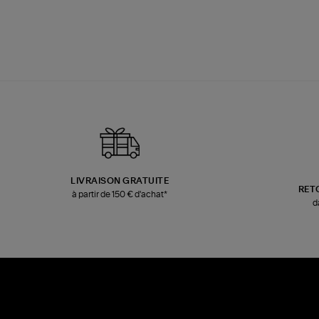
LIVRAISON GRATUITE
RET
à partir de 150 € d'achat*
d