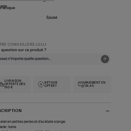
le
unique
Épuisé
RE CONSEILLÈRE LULLI
 question sur ce produit ?
LIVRAISON
RETOUR
PAIEMENT EN
OFFERTE DÈS
OFFERT
3X,4X
150 €
SCRIPTION
elet en petites perles et d'acétate orange.
 in :
Italie.