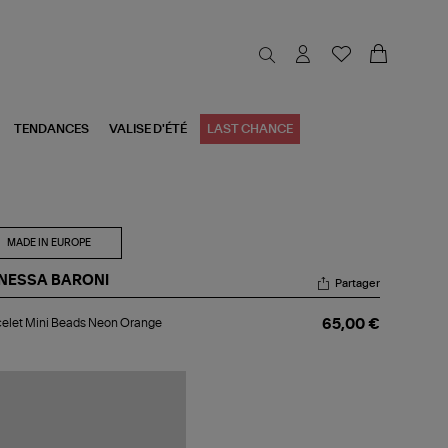
TENDANCES
VALISE D'ÉTÉ
LAST CHANCE
MADE IN EUROPE
NESSA BARONI
Partager
celet
elet Mini Beads Neon Orange
65,00 €
i
ads
on
ange