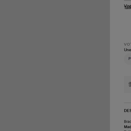
Tail
VOT
Une
DE
Brac
Made