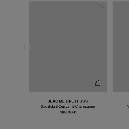
N
JEROME DREYFUSS
te
Sac Bobi S Cuir Lamé Champagne
M
480,00 €