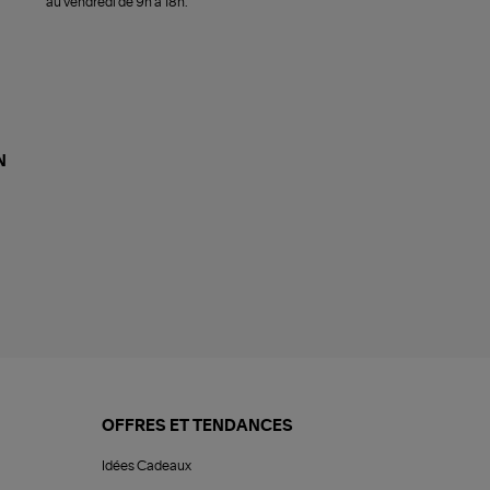
au vendredi de 9h à 18h.
N
OFFRES ET TENDANCES
Idées Cadeaux