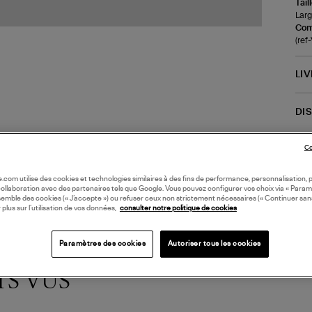
Tail
Larg
Com
(re
LI
DI
Coll
Co
oile.com utilise des cookies et technologies similaires à des fins de performance, personnalisation, p
collaboration avec des partenaires tels que Google. Vous pouvez configurer vos choix via « Param
semble des cookies (« J’accepte ») ou refuser ceux non strictement nécessaires (« Continuer san
 plus sur l’utilisation de vos données,
consulter notre politique de cookies
Paramètres des cookies
Autoriser tous les cookies
TS VUS