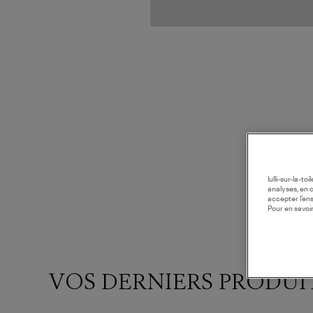
lulli-sur-la-t
analyses, en 
accepter l’en
Pour en savoir
VOS DERNIERS PRODUI