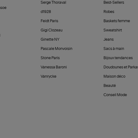
Serge Thoraval
Best-Sellers
soe
d1928
Robes
Feidt Paris
Baskets femme
Gigi Clozeau
Sweatshirt
d
Ginette NY
Jeans
Pascale Monvoisin
Sacs à main
Stone Paris
Bijoux tendances
Vanessa Baroni
Doudounes et Parka
Vanrycke
Maison déco
Beauté
Conseil Mode