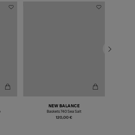
NEW BALANCE
e
Baskets 740 Sea Salt
Veste
120,00 €