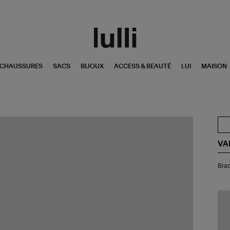
CHAUSSURES
SACS
BIJOUX
ACCESS & BEAUTÉ
LUI
MAISON
VA
Bra
Brac
Min
Be
Ne
Or