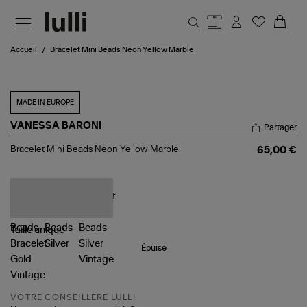
Aller au contenu principal
Accueil
Bracelet Mini Beads Neon Yellow Marble
MADE IN EUROPE
VANESSA BARONI
Partager
Bracelet
Bracelet Mini Beads Neon Yellow Marble
65,00 €
Mini
Beads
Neon
Yellow
Marble
Taille
unique
Épuisé
VOTRE CONSEILLÈRE LULLI