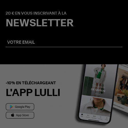
20 € EN VOUS INSCRIVANT À LA
NEWSLETTER
-10% EN TÉLÉCHARGEANT
L'APP LULLI