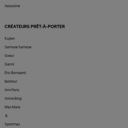
Assouline
CRÉATEURS PRÊT-À-PORTER
Kujten
Samsoe Samsoe
Soeur
Ganni
Éric Bompard
Barbour
Ami Paris
Anine Bing
Max Mara
&
Sportmax