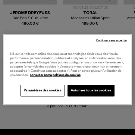
NOUVELLE COLLECTION
N
JEROME DREYFUSS
TORAL
Sac Bobi S Cuir Lamé
Mocassins Killian Sport
Veste
Champagne
Mousse
480,00 €
189,00 €
Continuer sans accepter
lulli-sur-la-toile.com utilise des cookies et technologies similaires à des fins de
performance, personnalisation, publicité et analyses, en collaboration avec des
partenaires tels que Google. Vous pouvez configurer vos choix via « Paramétrer »,
accepter l’ensemble des cookies (« J’accepte ») ou refuser ceux non strictement
nécessaires (« Continuer sans accepter »). Pour en savoir plus sur l’utilisation de
vos données,
consulter notre politique de cookies
Paramètres des cookies
Autoriser tous les cookies
LIVRAISON GRATUITE
à partir de 150 € d'achat*