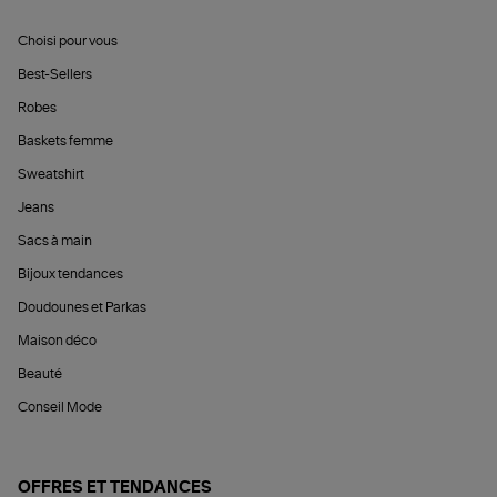
Choisi pour vous
Best-Sellers
Robes
Baskets femme
Sweatshirt
Jeans
Sacs à main
Bijoux tendances
Doudounes et Parkas
Maison déco
Beauté
Conseil Mode
OFFRES ET TENDANCES