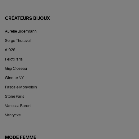
CRÉATEURS BIJOUX
Aurélie Bidermann
Serge Thoraval
d1928
Feidt Paris
Gigi Clozeau
Ginette NY
Pascale Monvoisin
Stone Paris
Vanessa Baroni
Vanrycke
MODE FEMME