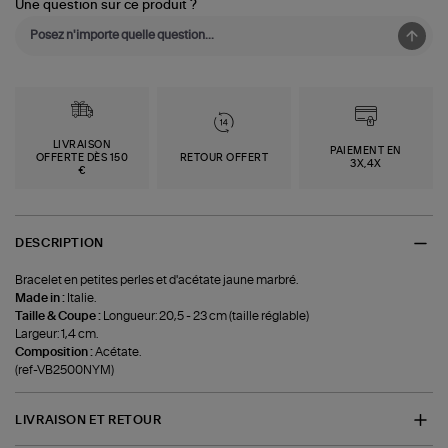
Une question sur ce produit ?
LIVRAISON
PAIEMENT EN
OFFERTE DÈS 150
RETOUR OFFERT
3X,4X
€
DESCRIPTION
Bracelet en petites perles et d'acétate jaune marbré.
Made in :
Italie.
Taille & Coupe :
Longueur: 20,5 - 23 cm (taille réglable)
Largeur: 1,4 cm.
Composition :
Acétate.
(ref-VB2500NYM)
LIVRAISON ET RETOUR