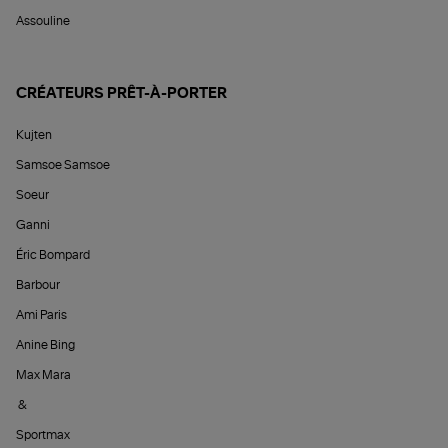
Assouline
CRÉATEURS PRÊT-À-PORTER
Kujten
Samsoe Samsoe
Soeur
Ganni
Éric Bompard
Barbour
Ami Paris
Anine Bing
Max Mara
&
Sportmax