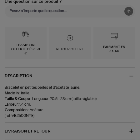
Une question sur ce produit ?
LIVRAISON
PAIEMENT EN
OFFERTE DÈS 150
RETOUR OFFERT
3X,4X
€
DESCRIPTION
Bracelet en petites perles et d'acétate jaune.
Made in :
Italie.
Taille & Coupe :
Longueur: 20,5 - 23 cm (taille réglable)
Largeur: 1,4 cm.
Composition :
Acétate.
(ref-VB2500NYE)
LIVRAISON ET RETOUR