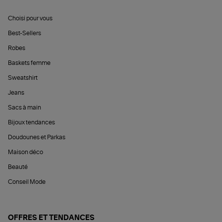
Choisi pour vous
Best-Sellers
Robes
Baskets femme
Sweatshirt
Jeans
Sacs à main
Bijoux tendances
Doudounes et Parkas
Maison déco
Beauté
Conseil Mode
OFFRES ET TENDANCES