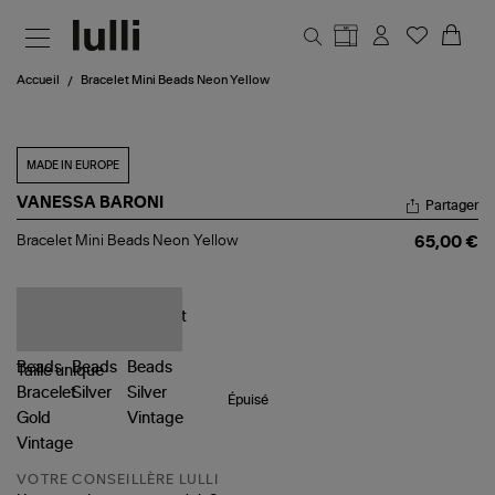
Aller au contenu principal
Accueil
Bracelet Mini Beads Neon Yellow
MADE IN EUROPE
VANESSA BARONI
Partager
Bracelet
Bracelet Mini Beads Neon Yellow
65,00 €
Mini
Beads
Neon
Yellow
Taille
unique
Épuisé
VOTRE CONSEILLÈRE LULLI