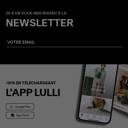
20 € EN VOUS INSCRIVANT À LA
NEWSLETTER
-10% EN TÉLÉCHARGEANT
L'APP LULLI