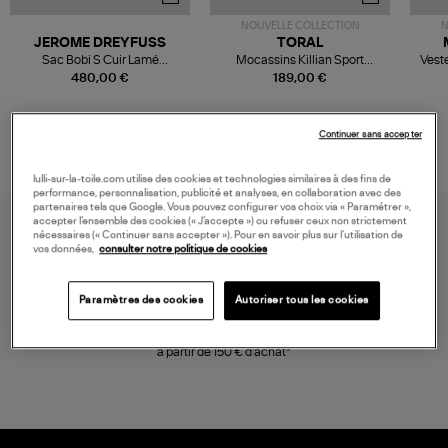
NOUVELLE COLLECTION
N
JEROME DREYFUSS
TORAL
Sac Bobi S Cuir Lamé
Mocassins Killian Sport
Veste
Champagne
Mousse
480,00 €
189,00 €
Continuer sans accepter
lulli-sur-la-toile.com utilise des cookies et technologies similaires à des fins de
performance, personnalisation, publicité et analyses, en collaboration avec des
partenaires tels que Google. Vous pouvez configurer vos choix via « Paramétrer »,
accepter l’ensemble des cookies (« J’accepte ») ou refuser ceux non strictement
nécessaires (« Continuer sans accepter »). Pour en savoir plus sur l’utilisation de
vos données,
consulter notre politique de cookies
Paramètres des cookies
Autoriser tous les cookies
LIVRAISON GRATUITE
à partir de 150 € d'achat*