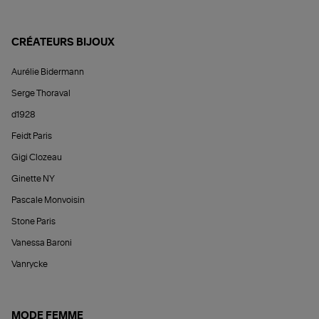
CRÉATEURS BIJOUX
Aurélie Bidermann
Serge Thoraval
d1928
Feidt Paris
Gigi Clozeau
Ginette NY
Pascale Monvoisin
Stone Paris
Vanessa Baroni
Vanrycke
MODE FEMME