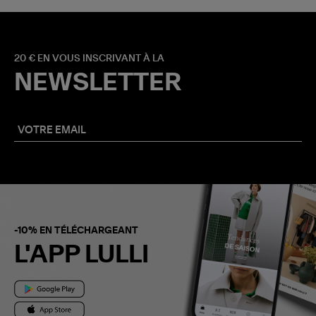
20 € EN VOUS INSCRIVANT À LA
NEWSLETTER
-10% EN TÉLÉCHARGEANT
L'APP LULLI