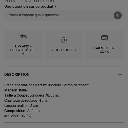
VOTRE CONSEILLÈRE LULLI
Une question sur ce produit ?
LIVRAISON
PAIEMENT EN
OFFERTE DÈS 150
RETOUR OFFERT
3X,4X
€
DESCRIPTION
Bracelet à maillons plats multicolore. Fermoir à ressort.
Made in :
Italie.
Taille & Coupe :
Longueur : 18,5 cm.
Chaînette de réglage : 4 cm.
Largeur maillon : 2 cm.
Composition :
Acétate.
(ref-VB2010NEO)