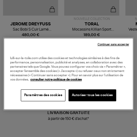
NOUVELLE COLLECTION
N
JEROME DREYFUSS
TORAL
Sac Bobi S Cuir Lamé
Mocassins Killian Sport
Veste
Champagne
Mousse
480,00 €
189,00 €
Continuer sans accepter
lulli-sur-la-toile.com utilise des cookies et technologies similaires à des fins de
performance, personnalisation, publicité et analyses, en collaboration avec des
partenaires tels que Google. Vous pouvez configurer vos choix via « Paramétrer »,
accepter l’ensemble des cookies (« J’accepte ») ou refuser ceux non strictement
nécessaires (« Continuer sans accepter »). Pour en savoir plus sur l’utilisation de
vos données,
consulter notre politique de cookies
Paramètres des cookies
Autoriser tous les cookies
LIVRAISON GRATUITE
à partir de 150 € d'achat*