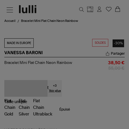
Aller au contenu principal
Accueil
Bracelet Mini Flat Chain Neon Rainbow
SOLDES
-30%
MADE IN EUROPE
VANESSA BARONI
Partager
Bracelet
Bracelet Mini Flat Chain Neon Rainbow
38,50 €
Mini
55,00 €
Flat
Chain
Neon
Rainbow
+
3
Voir plus
Taille
unique
Épuisé