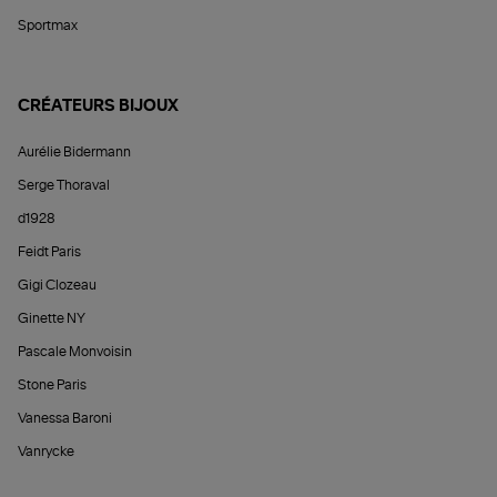
Sportmax
CRÉATEURS BIJOUX
Aurélie Bidermann
Serge Thoraval
d1928
Feidt Paris
Gigi Clozeau
Ginette NY
Pascale Monvoisin
Stone Paris
Vanessa Baroni
Vanrycke