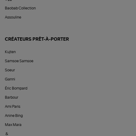
Baobab Collection
Assouline
CRÉATEURS PRÊT-À-PORTER
Kujten
Samsoe Samsoe
Soeur
Ganni
Éric Bompard
Barbour
Ami Paris
Anine Bing
Max Mara
&