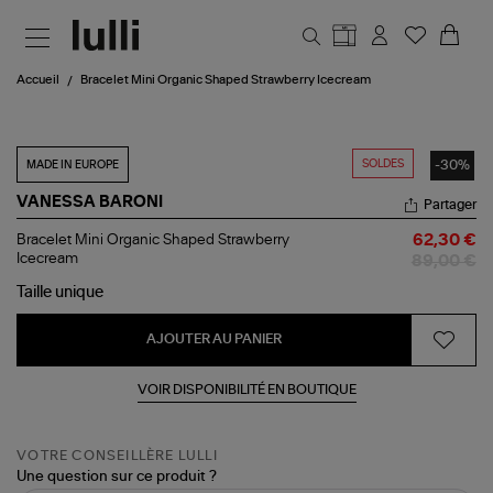
Aller au contenu principal
Accueil
Bracelet Mini Organic Shaped Strawberry Icecream
SOLDES
-30%
MADE IN EUROPE
VANESSA BARONI
Partager
Bracelet
Bracelet Mini Organic Shaped Strawberry
62,30 €
Mini
Icecream
89,00 €
Organic
Shaped
Taille
unique
Strawberry
Icecream
AJOUTER AU PANIER
VOIR DISPONIBILITÉ EN BOUTIQUE
VOTRE CONSEILLÈRE LULLI
Une question sur ce produit ?