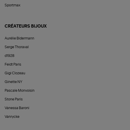
Sportmax
CRÉATEURS BIJOUX
Aurélie Bidermann
Serge Thoraval
d1928
Feidt Paris
Gigi Clozeau
Ginette NY
Pascale Monvoisin
Stone Paris
Vanessa Baroni
Vanrycke