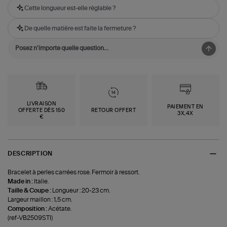
Cette longueur est-elle réglable ?
De quelle matière est faite la fermeture ?
LIVRAISON
PAIEMENT EN
OFFERTE DÈS 150
RETOUR OFFERT
3X,4X
€
DESCRIPTION
Bracelet à perles carrées rose. Fermoir à ressort.
Made in :
Italie.
Taille & Coupe :
Longueur : 20-23 cm.
Largeur maillon : 1,5 cm.
Composition :
Acétate.
(ref-VB2509STI)