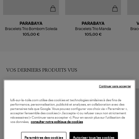
PARABAYA
PARABAYA
Bracelets Trio Bombom Soleda
Bracelets Trio Manda
Brac
105,00 €
105,00 €
VOS DERNIERS PRODUITS VUS
Continuer sans accepter
lulli-sur-la-toile.com utilise des cookies et technologies similaires à des fins de
performance, personnalisation, publicité et analyses, en collaboration avec des
partenaires tels que Google. Vous pouvez configurer vos choix via « Paramétrer »,
accepter l’ensemble des cookies (« J’accepte ») ou refuser ceux non strictement
nécessaires (« Continuer sans accepter »). Pour en savoir plus sur l’utilisation de
vos données,
consulter notre politique de cookies
Paramètres des cookies
Autoriser tous les cookies