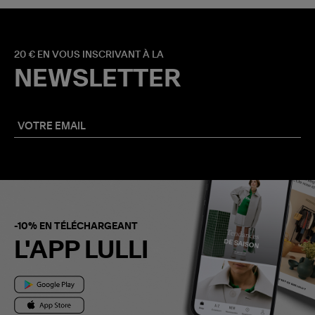
20 € EN VOUS INSCRIVANT À LA
NEWSLETTER
-10% EN TÉLÉCHARGEANT
L'APP LULLI