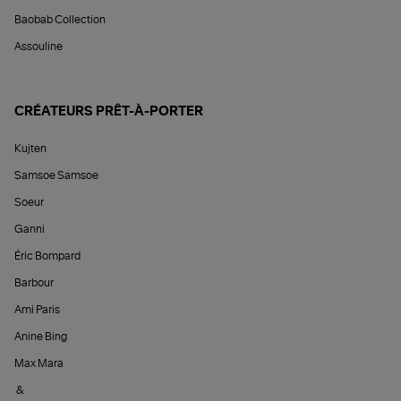
Baobab Collection
Assouline
CRÉATEURS PRÊT-À-PORTER
Kujten
Samsoe Samsoe
Soeur
Ganni
Éric Bompard
Barbour
Ami Paris
Anine Bing
Max Mara
&