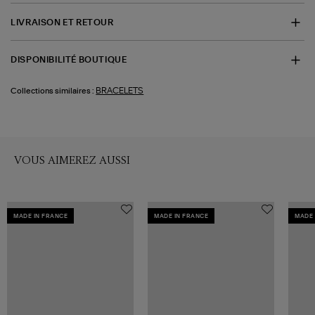
LIVRAISON ET RETOUR
DISPONIBILITÉ BOUTIQUE
BRACELETS
Collections similaires :
VOUS AIMEREZ AUSSI
MADE IN FRANCE
MADE IN FRANCE
MADE 