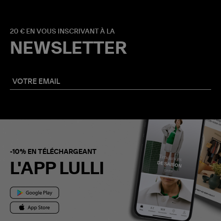
20 € EN VOUS INSCRIVANT À LA
NEWSLETTER
-10% EN TÉLÉCHARGEANT
L'APP LULLI