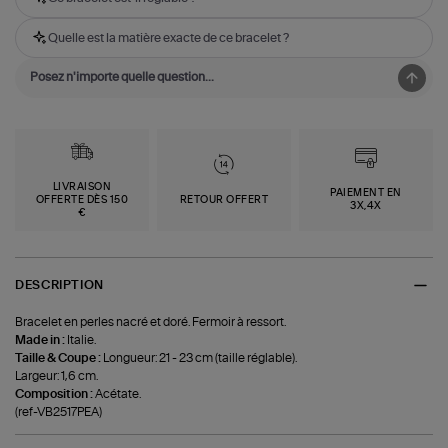
Quelle est la matière exacte de ce bracelet ?
LIVRAISON
PAIEMENT EN
OFFERTE DÈS 150
RETOUR OFFERT
3X,4X
€
DESCRIPTION
Bracelet en perles nacré et doré. Fermoir à ressort.
Made in :
Italie.
Taille & Coupe :
Longueur: 21 - 23 cm (taille réglable).
Largeur: 1,6 cm.
Composition :
Acétate.
(ref-VB2517PEA)