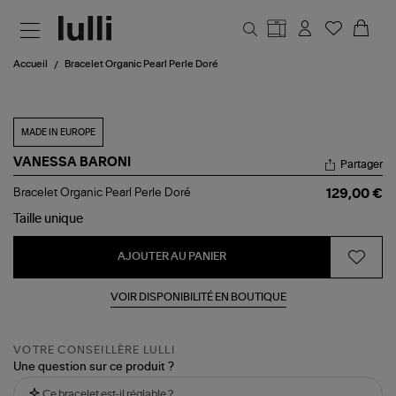
Aller au contenu principal
Accueil
Bracelet Organic Pearl Perle Doré
MADE IN EUROPE
VANESSA BARONI
Partager
Bracelet
Bracelet Organic Pearl Perle Doré
129,00 €
Organic
Pearl
Taille
unique
Perle
Doré
AJOUTER AU PANIER
VOIR DISPONIBILITÉ EN BOUTIQUE
VOTRE CONSEILLÈRE LULLI
Une question sur ce produit ?
Ce bracelet est-il réglable ?