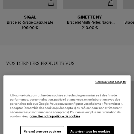
SIGAL
GINETTE NY
Bracelet Rivage Caspule Été
Bracelet Multi Perles Nacre,
Brace
Collection Fête des Mères
109,00 €
210,00 €
VOS DERNIERS PRODUITS VUS
Continuer sans accepter
lulli-sur-la-toile.com utilise des cookies et technologies similaires à des fins de
performance, personnalisation, publicité et analyses, en collaboration avec des
partenaires tels que Google. Vous pouvez configurer vos choix via « Paramétrer »,
accepter l’ensemble des cookies (« J’accepte ») ou refuser ceux non strictement
nécessaires (« Continuer sans accepter »). Pour en savoir plus sur l’utilisation de
vos données,
consulter notre politique de cookies
Paramètres des cookies
Autoriser tous les cookies