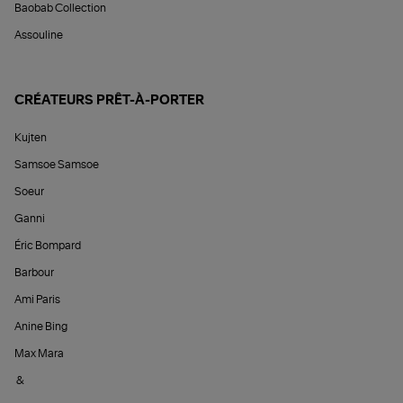
Baobab Collection
Assouline
CRÉATEURS PRÊT-À-PORTER
Kujten
Samsoe Samsoe
Soeur
Ganni
Éric Bompard
Barbour
Ami Paris
Anine Bing
Max Mara
&