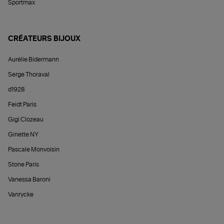
Sportmax
CRÉATEURS BIJOUX
Aurélie Bidermann
Serge Thoraval
d1928
Feidt Paris
Gigi Clozeau
Ginette NY
Pascale Monvoisin
Stone Paris
Vanessa Baroni
Vanrycke