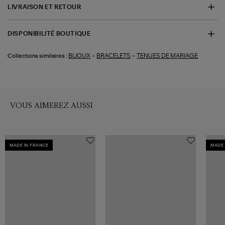
LIVRAISON ET RETOUR
DISPONIBILITÉ BOUTIQUE
-
-
BIJOUX
BRACELETS
TENUES DE MARIAGE
Collections similaires :
VOUS AIMEREZ AUSSI
MADE IN FRANCE
MADE 