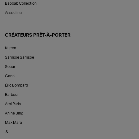
Baobab Collection
Assouline
CRÉATEURS PRÊT-À-PORTER
Kujten
Samsoe Samsoe
Soeur
Ganni
Éric Bompard
Barbour
Ami Paris
Anine Bing
Max Mara
&