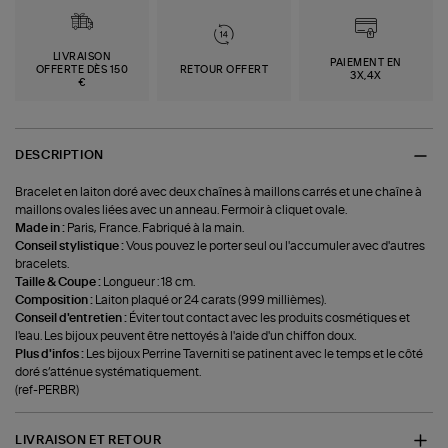
LIVRAISON
PAIEMENT EN
OFFERTE DÈS 150
RETOUR OFFERT
3X,4X
€
DESCRIPTION
Bracelet en laiton doré avec deux chaînes à maillons carrés et une chaîne à
maillons ovales liées avec un anneau. Fermoir à cliquet ovale.
Made in :
Paris, France. Fabriqué à la main.
Conseil stylistique :
Vous pouvez le porter seul ou l'accumuler avec d'autres
bracelets.
Taille & Coupe :
Longueur : 18 cm.
Composition :
Laiton plaqué or 24 carats (999 millièmes).
Conseil d'entretien :
Éviter tout contact avec les produits cosmétiques et
l'eau. Les bijoux peuvent être nettoyés à l'aide d'un chiffon doux.
Plus d'infos :
Les bijoux Perrine Taverniti se patinent avec le temps et le côté
doré s’atténue systématiquement.
(ref-PERBR)
LIVRAISON ET RETOUR