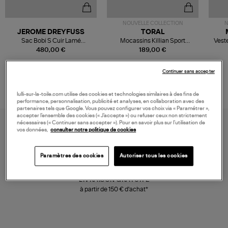
NOUVELLE COLLECTION
N
JEROME DREYFUSS
TORAL
Sac Bobi S Cuir Lamé
Mocassins Killian Sport
Veste
Champagne
Mousse
480,00 €
189,00 €
Continuer sans accepter
lulli-sur-la-toile.com utilise des cookies et technologies similaires à des fins de
performance, personnalisation, publicité et analyses, en collaboration avec des
partenaires tels que Google. Vous pouvez configurer vos choix via « Paramétrer »,
accepter l’ensemble des cookies (« J’accepte ») ou refuser ceux non strictement
nécessaires (« Continuer sans accepter »). Pour en savoir plus sur l’utilisation de
vos données,
consulter notre politique de cookies
Paramètres des cookies
Autoriser tous les cookies
LIVRAISON GRATUITE
à partir de 150 € d'achat*