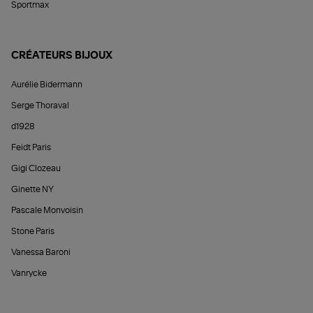
Sportmax
CRÉATEURS BIJOUX
Aurélie Bidermann
Serge Thoraval
d1928
Feidt Paris
Gigi Clozeau
Ginette NY
Pascale Monvoisin
Stone Paris
Vanessa Baroni
Vanrycke