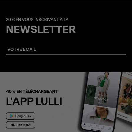
20 € EN VOUS INSCRIVANT À LA
NEWSLETTER
-10% EN TÉLÉCHARGEANT
L'APP LULLI