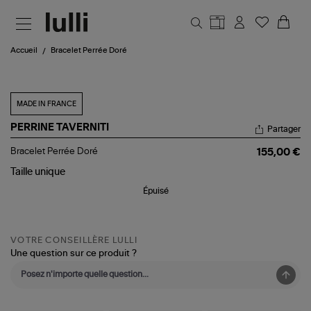
Aller au contenu principal
Accueil
Bracelet Perrée Doré
MADE IN FRANCE
PERRINE TAVERNITI
Partager
Bracelet
Bracelet Perrée Doré
155,00 €
Perrée
Doré
Taille
unique
Épuisé
VOTRE CONSEILLÈRE LULLI
Une question sur ce produit ?