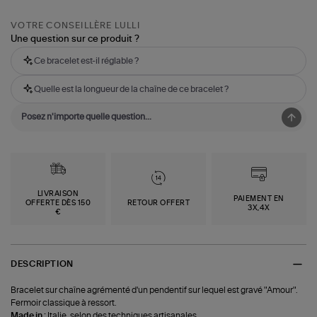
VOTRE CONSEILLÈRE LULLI
Une question sur ce produit ?
Ce bracelet est-il réglable ?
Quelle est la longueur de la chaîne de ce bracelet ?
LIVRAISON
PAIEMENT EN
OFFERTE DÈS 150
RETOUR OFFERT
3X,4X
€
DESCRIPTION
Bracelet sur chaîne agrémenté d'un pendentif sur lequel est gravé "Amour".
Fermoir classique à ressort.
Made in :
Italie, selon des techniques artisanales.