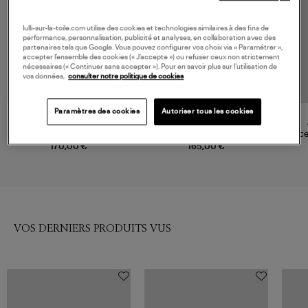
lulli-sur-la-toile.com utilise des cookies et technologies similaires à des fins de
performance, personnalisation, publicité et analyses, en collaboration avec des
partenaires tels que Google. Vous pouvez configurer vos choix via « Paramétrer »,
accepter l’ensemble des cookies (« J’accepte ») ou refuser ceux non strictement
nécessaires (« Continuer sans accepter »). Pour en savoir plus sur l’utilisation de
vos données,
consulter notre politique de cookies
Paramètres des cookies
Autoriser tous les cookies
LES FELICITES
LES FELICITES
Bracelet Grande Médaille
Bracelet Gourmette 3
Brace
Amour
Mandalas Doré
170,00 €
165,00 €
VOS DERNIERS PRODUITS VUS