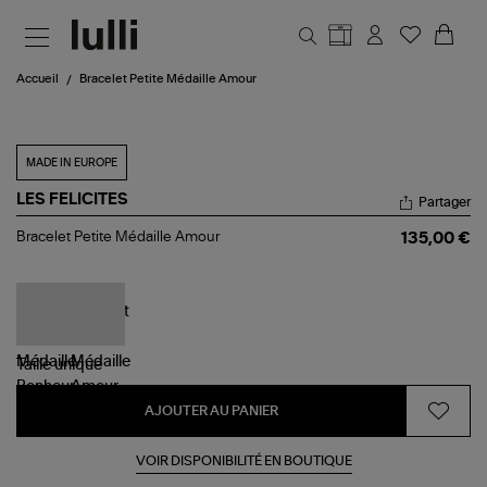
Aller au contenu principal
Accueil
Bracelet Petite Médaille Amour
MADE IN EUROPE
LES FELICITES
Partager
Bracelet
Bracelet Petite Médaille Amour
135,00 €
Petite
Médaille
Amour
Taille
unique
AJOUTER AU PANIER
VOIR DISPONIBILITÉ EN BOUTIQUE