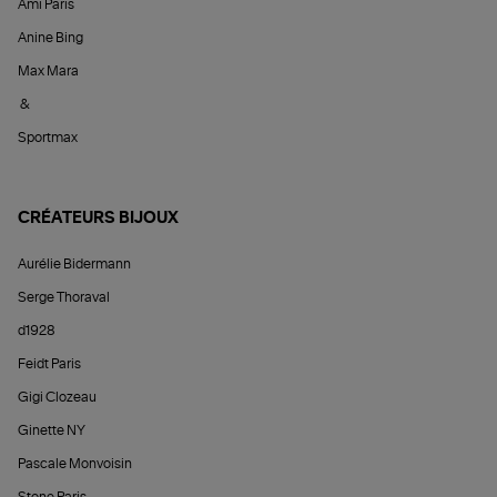
Ami Paris
Anine Bing
Max Mara
&
Sportmax
CRÉATEURS BIJOUX
Aurélie Bidermann
Serge Thoraval
d1928
Feidt Paris
Gigi Clozeau
Ginette NY
Pascale Monvoisin