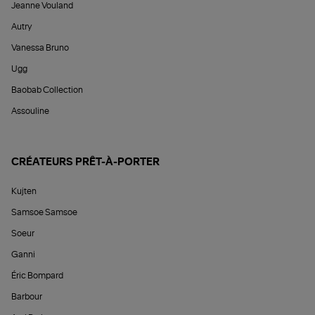
Jeanne Vouland
Autry
Vanessa Bruno
Ugg
Baobab Collection
Assouline
CRÉATEURS PRÊT-À-PORTER
Kujten
Samsoe Samsoe
Soeur
Ganni
Éric Bompard
Barbour