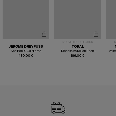
NOUVELLE COLLECTION
N
JEROME DREYFUSS
TORAL
Sac Bobi S Cuir Lamé
Mocassins Killian Sport
Veste
Champagne
Mousse
480,00 €
189,00 €