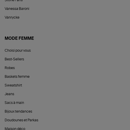
Stone Paris
Vanessa Baroni
Vanrycke
MODE FEMME
Choisi pour vous
Best-Sellers
Robes
Baskets femme
Sweatshirt
Jeans
Sacs à main
Bijoux tendances
Doudounes et Parkas
Maison déco