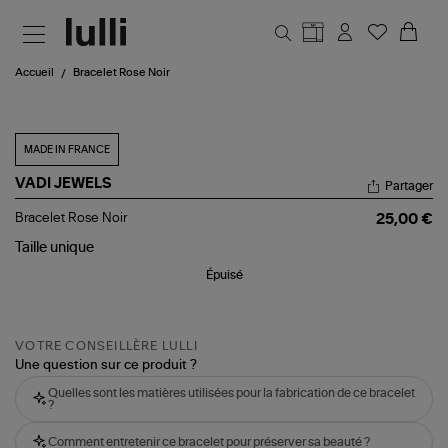
Aller au contenu principal
Accueil
Bracelet Rose Noir
MADE IN FRANCE
VADI JEWELS
Partager
Bracelet
Bracelet Rose Noir
25,00 €
Rose
Noir
Taille
unique
Épuisé
VOTRE CONSEILLÈRE LULLI
Une question sur ce produit ?
Quelles sont les matières utilisées pour la fabrication de ce bracelet
?
Comment entretenir ce bracelet pour préserver sa beauté ?