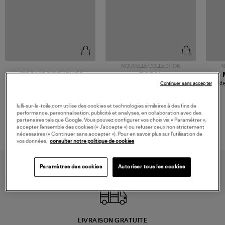
NOUVELLE COLLECTION
N
JEROME DREYFUSS
TORAL
Sac Bobi S Cuir Lamé
Mocassins Killian Sport
Veste
Continuer sans accepter
Champagne
Mousse
480,00 €
189,00 €
lulli-sur-la-toile.com utilise des cookies et technologies similaires à des fins de
performance, personnalisation, publicité et analyses, en collaboration avec des
partenaires tels que Google. Vous pouvez configurer vos choix via « Paramétrer »,
accepter l’ensemble des cookies (« J’accepte ») ou refuser ceux non strictement
nécessaires (« Continuer sans accepter »). Pour en savoir plus sur l’utilisation de
vos données,
consulter notre politique de cookies
Paramètres des cookies
Autoriser tous les cookies
LIVRAISON GRATUITE