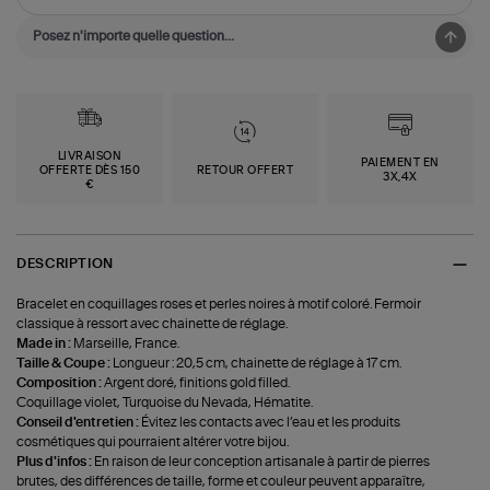
LIVRAISON
PAIEMENT EN
OFFERTE DÈS 150
RETOUR OFFERT
3X,4X
€
DESCRIPTION
Bracelet en coquillages roses et perles noires à motif coloré. Fermoir
classique à ressort avec chainette de réglage.
Made in :
Marseille, France.
Taille & Coupe :
Longueur : 20,5 cm, chainette de réglage à 17 cm.
Composition :
Argent doré, finitions gold filled.
Coquillage violet, Turquoise du Nevada, Hématite.
Conseil d'entretien :
Évitez les contacts avec l’eau et les produits
cosmétiques qui pourraient altérer votre bijou.
Plus d'infos :
En raison de leur conception artisanale à partir de pierres
brutes, des différences de taille, forme et couleur peuvent apparaître,