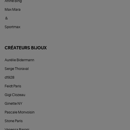
Anine Bing
Max Mara
&
Sportmax
CRÉATEURS BIJOUX
Aurélie Bidermann
Serge Thoraval
d1928
Feidt Paris
Gigi Clozeau
Ginette NY
Pascale Monvoisin
Stone Paris
Vanessa Baroni