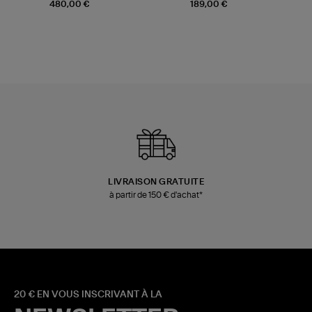
Champagne
Mousse
480,00 €
189,00 €
LIVRAISON GRATUITE
à partir de 150 € d'achat*
20 € EN VOUS INSCRIVANT À LA