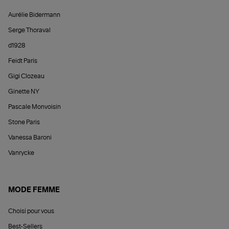
Aurélie Bidermann
Serge Thoraval
d1928
Feidt Paris
Gigi Clozeau
Ginette NY
Pascale Monvoisin
Stone Paris
Vanessa Baroni
Vanrycke
MODE FEMME
Choisi pour vous
Best-Sellers