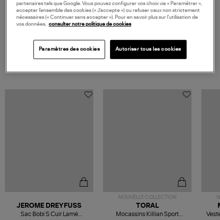
partenaires tels que Google. Vous pouvez configurer vos choix via « Paramétrer »,
accepter l’ensemble des cookies (« J’accepte ») ou refuser ceux non strictement
495,00 €
nécessaires (« Continuer sans accepter »). Pour en savoir plus sur l’utilisation de
vos données,
consulter notre politique de cookies
Paramètres des cookies
Autoriser tous les cookies
VOS DERNIERS PRODUITS VUS
NOUVELLE COLLECTION
N
JEROME DREYFUSS
TORAL
Sac Bobi S Cuir Lamé
Mocassins Killian Sport
Veste