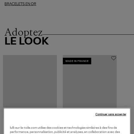
BRACELETS EN OR
Adoptez
LE LOOK
MADE IN FRANCE
Continuer sans accepter
GIGI CLOZEAU
lulli-sur-la-toile.com utilise des cookies et technologies similaires à des fins de
Bracelet Rose Résine Or Rose
performance, personnalisation, publicité et analyses, en collaboration avec des