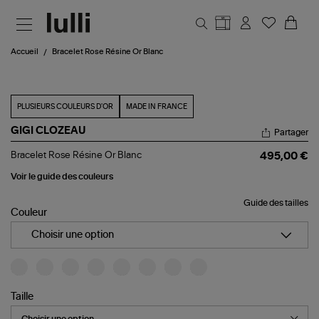
Aller au contenu principal
Accueil
Bracelet Rose Résine Or Blanc
PLUSIEURS COULEURS D'OR
MADE IN FRANCE
GIGI CLOZEAU
Partager
Bracelet
Bracelet Rose Résine Or Blanc
495,00 €
Rose
Résine
Voir le guide des couleurs
Or
Blanc
Guide des tailles
Couleur
Choisir une option
Taille