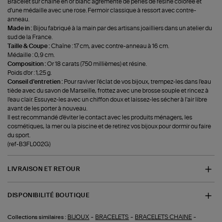
Bracelet sur chaîne en or blanc agrémenté de perles de résine colorée et
d'une médaille avec une rose. Fermoir classique à ressort avec contre-
anneau.
Made in :
Bijou fabriqué à la main par des artisans joailliers dans un atelier du
sud de la France.
Taille & Coupe :
Chaîne : 17 cm, avec contre-anneau à 16 cm.
Médaille : 0,9 cm.
Composition :
Or 18 carats (750 millièmes) et résine.
Poids d'or : 1,25 g.
Conseil d'entretien :
Pour raviver l'éclat de vos bijoux, trempez-les dans l'eau
tiède avec du savon de Marseille, frottez avec une brosse souple et rincez à
l'eau clair. Essuyez-les avec un chiffon doux et laissez-les sécher à l'air libre
avant de les porter à nouveau.
Il est recommandé d'éviter le contact avec les produits ménagers, les
cosmétiques, la mer ou la piscine et de retirez vos bijoux pour dormir ou faire
du sport.
(ref-B3FL002G)
LIVRAISON ET RETOUR
DISPONIBILITÉ BOUTIQUE
-
-
-
BIJOUX
BRACELETS
BRACELETS CHAINE
Collections similaires :