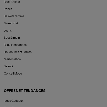
Best-Sellers
Robes
Baskets femme
Sweatshirt
Jeans
Sacs à main
Bijoux tendances
Doudounes et Parkas
Maison déco
Beauté
Conseil Mode
OFFRES ET TENDANCES
Idées Cadeaux