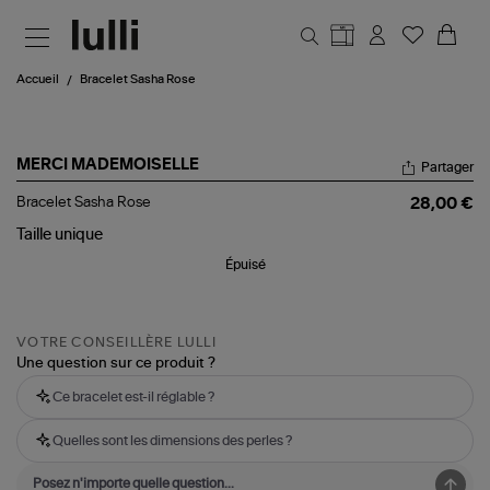
Aller au contenu principal
Accueil
Bracelet Sasha Rose
MERCI MADEMOISELLE
Partager
Bracelet
Bracelet Sasha Rose
28,00 €
Sasha
Rose
Taille
unique
Épuisé
VOTRE CONSEILLÈRE LULLI
Une question sur ce produit ?
Ce bracelet est-il réglable ?
Quelles sont les dimensions des perles ?