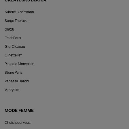
CRÉATEURS BIJOUX
Aurélie Bidermann
Serge Thoraval
d1928
Feidt Paris
Gigi Clozeau
Ginette NY
Pascale Monvoisin
Stone Paris
Vanessa Baroni
Vanrycke
MODE FEMME
Choisi pour vous