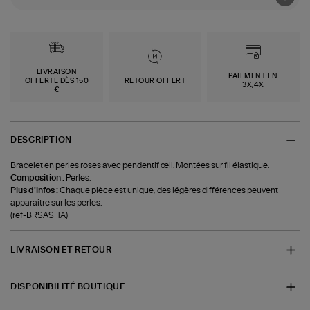
LIVRAISON
PAIEMENT EN
OFFERTE DÈS 150
RETOUR OFFERT
3X,4X
€
DESCRIPTION
Bracelet en perles roses avec pendentif œil. Montées sur fil élastique.
Composition :
Perles.
Plus d'infos :
Chaque pièce est unique, des légères différences peuvent
apparaitre sur les perles.
(ref-BRSASHA)
LIVRAISON ET RETOUR
DISPONIBILITÉ BOUTIQUE