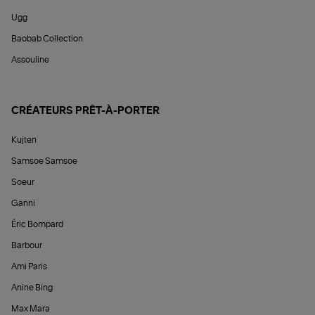
Ugg
Baobab Collection
Assouline
CRÉATEURS PRÊT-À-PORTER
Kujten
Samsoe Samsoe
Soeur
Ganni
Éric Bompard
Barbour
Ami Paris
Anine Bing
Max Mara