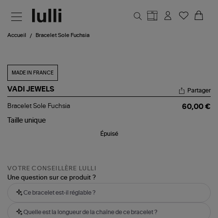
Aller au contenu principal
Accueil
Bracelet Sole Fuchsia
MADE IN FRANCE
VADI JEWELS
Partager
Bracelet
Bracelet Sole Fuchsia
60,00 €
Sole
Fuchsia
Taille
unique
Épuisé
VOTRE CONSEILLÈRE LULLI
Une question sur ce produit ?
Ce bracelet est-il réglable ?
Quelle est la longueur de la chaîne de ce bracelet ?