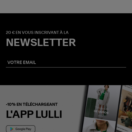
20 € EN VOUS INSCRIVANT À LA
NEWSLETTER
-10% EN TÉLÉCHARGEANT
L'APP LULLI