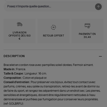
LIVRAISON
PAIEMENT EN
OFFERTE DÈS 150
RETOUR OFFERT
3X,4X
€
DESCRIPTION
Bracelet en cordon rose avec pampilles soleil dorées. Fermoir aimant.
Made in :
France.
Taille & Coupe :
Longueur : 16 cm.
Composition :
Coton et plaqué or.
Conseil d'entretien :
Pour préserver vos bijoux, évitez tout contact avec
parfums, crèmes, eau salée ou transpiration, retirez-les avant de dormir ou
de faire du sport, et rangez-les séparément dans un endroit sec. Les pierres,
sensibles et énergétiques, doivent être régulièrement nettoyées à l’eau
déminéralisée et purifiées par fumigation pour conserver leurs propriétés.
(ref-SOLBRFU)