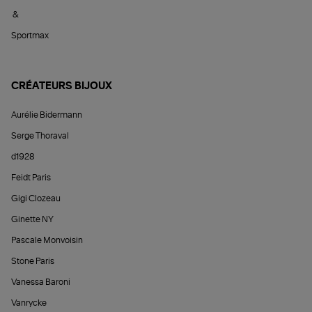
&
Sportmax
CRÉATEURS BIJOUX
Aurélie Bidermann
Serge Thoraval
d1928
Feidt Paris
Gigi Clozeau
Ginette NY
Pascale Monvoisin
Stone Paris
Vanessa Baroni
Vanrycke