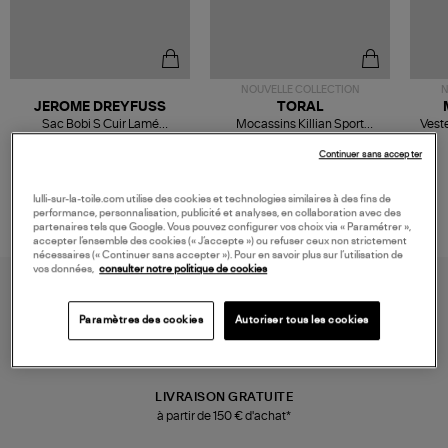
NOUVELLE COLLECTION
N
JEROME DREYFUSS
TORAL
Sac Bobi S Cuir Lamé
Mocassins Killian Sport
Veste
Champagne
Mousse
480,00 €
189,00 €
Continuer sans accepter
lulli-sur-la-toile.com utilise des cookies et technologies similaires à des fins de
performance, personnalisation, publicité et analyses, en collaboration avec des
partenaires tels que Google. Vous pouvez configurer vos choix via « Paramétrer »,
accepter l’ensemble des cookies (« J’accepte ») ou refuser ceux non strictement
nécessaires (« Continuer sans accepter »). Pour en savoir plus sur l’utilisation de
vos données,
consulter notre politique de cookies
Paramètres des cookies
Autoriser tous les cookies
LIVRAISON GRATUITE
à partir de 150 € d'achat*