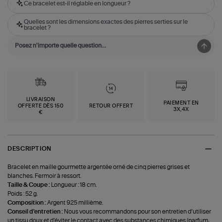
Ce bracelet est-il réglable en longueur ?
Quelles sont les dimensions exactes des pierres serties sur le
bracelet ?
LIVRAISON
PAIEMENT EN
OFFERTE DÈS 150
RETOUR OFFERT
3X,4X
€
DESCRIPTION
Bracelet en maille gourmette argentée orné de cinq pierres grises et
blanches. Fermoir à ressort.
Taille & Coupe :
Longueur : 18 cm.
Poids : 52 g.
Composition :
Argent 925 millième.
Conseil d'entretien :
Nous vous recommandons pour son entretien d’utiliser
un tissu doux et d’éviter le contact avec des substances chimiques (parfum,