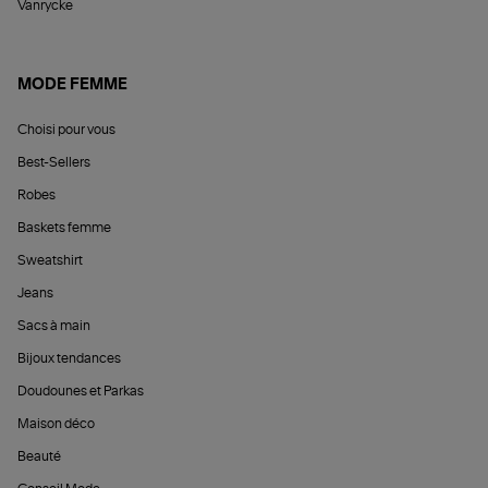
Vanrycke
MODE FEMME
Choisi pour vous
Best-Sellers
Robes
Baskets femme
Sweatshirt
Jeans
Sacs à main
Bijoux tendances
Doudounes et Parkas
Maison déco
Beauté