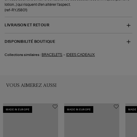
lotion...) qui risquent d’en altérer l’aspect.
(ref-RYJ5801)
LIVRAISON ET RETOUR
DISPONIBILITÉ BOUTIQUE
-
BRACELETS
IDEES CADEAUX
Collections similaires :
VOUS AIMEREZ AUSSI
MADE IN EUROPE
MADE IN EUROPE
MADE 