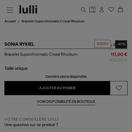
Aller au contenu principal
Accueil
Bracelet Superchromatic Cristal Rhodium
SOLDES
-40%
SONIA RYKIEL
Partager
Bracelet
Bracelet Superchromatic Cristal Rhodium
111,00 €
Superchromatic
185,00 €
Cristal
Rhodium
Taille
unique
Dernière pièce disponible
AJOUTER AU PANIER
VOIR DISPONIBILITÉ EN BOUTIQUE
VOTRE CONSEILLÈRE LULLI
Une question sur ce produit ?