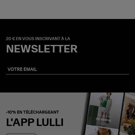
20 € EN VOUS INSCRIVANT À LA
NEWSLETTER
-10% EN TÉLÉCHARGEANT
L'APP LULLI