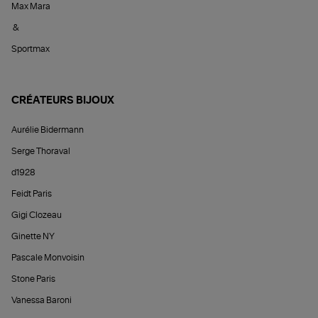
Max Mara
&
Sportmax
CRÉATEURS BIJOUX
Aurélie Bidermann
Serge Thoraval
d1928
Feidt Paris
Gigi Clozeau
Ginette NY
Pascale Monvoisin
Stone Paris
Vanessa Baroni