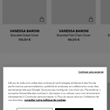
VANESSA BARONI
VANESSA BARONI
Bracelet Great Silver
Bracelet Flat Chain Silver
B
119,00 €
99,00 €
VOS DERNIERS PRODUITS VUS
Continuer sans accepter
lulli-sur-la-toile.com utilise des cookies et technologies similaires à des fins de
performance, personnalisation, publicité et analyses, en collaboration avec des
partenaires tels que Google. Vous pouvez configurer vos choix via « Paramétrer »,
accepter l’ensemble des cookies (« J’accepte ») ou refuser ceux non strictement
nécessaires (« Continuer sans accepter »). Pour en savoir plus sur l’utilisation de
vos données,
consulter notre politique de cookies