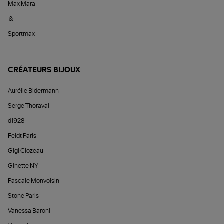
Max Mara
&
Sportmax
CRÉATEURS BIJOUX
Aurélie Bidermann
Serge Thoraval
d1928
Feidt Paris
Gigi Clozeau
Ginette NY
Pascale Monvoisin
Stone Paris
Vanessa Baroni