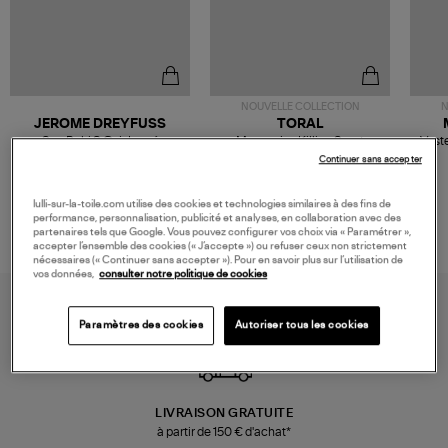
NOUVELLE COLLECTION
N
JEROME DREYFUSS
TORAL
Sac Bobi S Cuir Lamé
Mocassins Killian Sport
Veste
Champagne
Mousse
480,00 €
189,00 €
Continuer sans accepter
lulli-sur-la-toile.com utilise des cookies et technologies similaires à des fins de
performance, personnalisation, publicité et analyses, en collaboration avec des
partenaires tels que Google. Vous pouvez configurer vos choix via « Paramétrer »,
accepter l’ensemble des cookies (« J’accepte ») ou refuser ceux non strictement
nécessaires (« Continuer sans accepter »). Pour en savoir plus sur l’utilisation de
vos données,
consulter notre politique de cookies
Paramètres des cookies
Autoriser tous les cookies
LIVRAISON GRATUITE
à partir de 150 € d'achat*