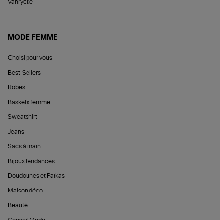
Vanrycke
MODE FEMME
Choisi pour vous
Best-Sellers
Robes
Baskets femme
Sweatshirt
Jeans
Sacs à main
Bijoux tendances
Doudounes et Parkas
Maison déco
Beauté
Conseil Mode