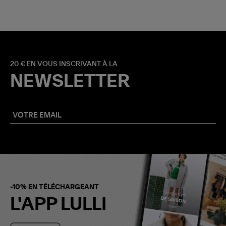
20 € EN VOUS INSCRIVANT À LA
NEWSLETTER
-10% EN TÉLÉCHARGEANT
L'APP LULLI