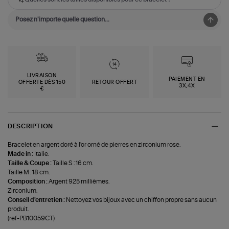
LIVRAISON
PAIEMENT EN
OFFERTE DÈS 150
RETOUR OFFERT
3X,4X
€
DESCRIPTION
Bracelet en argent doré à l'or orné de pierres en zirconium rose.
Made in :
Italie.
Taille & Coupe :
Taille S : 16 cm.
Taille M : 18 cm.
Composition :
Argent 925 millièmes.
Zirconium.
Conseil d'entretien :
Nettoyez vos bijoux avec un chiffon propre sans aucun
produit.
(ref-PB10059CT)