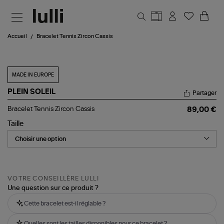
Aller au contenu principal
Accueil
Bracelet Tennis Zircon Cassis
MADE IN EUROPE
PLEIN SOLEIL
Partager
Bracelet
Bracelet Tennis Zircon Cassis
89,00 €
Tennis
Zircon
Taille
Cassis
VOTRE CONSEILLÈRE LULLI
Une question sur ce produit ?
Cette bracelet est-il réglable ?
Quelles sont les tailles disponibles pour ce bracelet ?