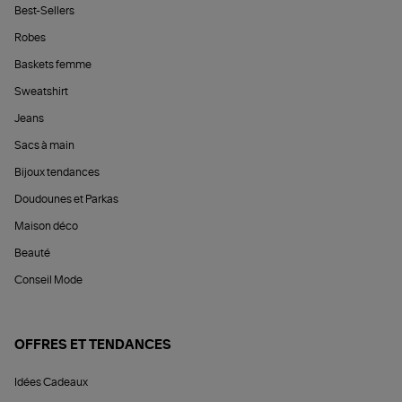
Best-Sellers
Robes
Baskets femme
Sweatshirt
Jeans
Sacs à main
Bijoux tendances
Doudounes et Parkas
Maison déco
Beauté
Conseil Mode
OFFRES ET TENDANCES
Idées Cadeaux