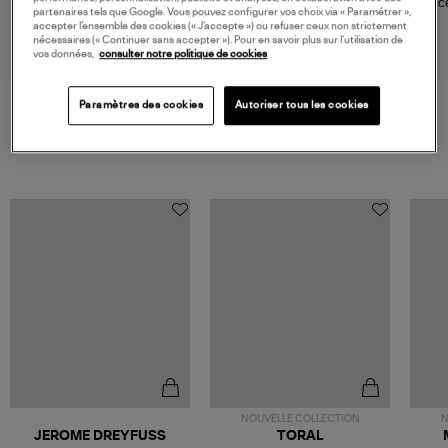
Bracelet Cœur Lumière
Bracelet Perles Resine In Love
Brace
partenaires tels que Google. Vous pouvez configurer vos choix via « Paramétrer »,
Diamants
Diamants Or
545,00 €
870,00 €
accepter l’ensemble des cookies (« J’accepte ») ou refuser ceux non strictement
nécessaires (« Continuer sans accepter »). Pour en savoir plus sur l’utilisation de
vos données,
consulter notre politique de cookies
Paramètres des cookies
Autoriser tous les cookies
VOS DERNIERS PRODUITS VUS
NOUVELLE COLLECTION
N
JEROME DREYFUSS
TORAL