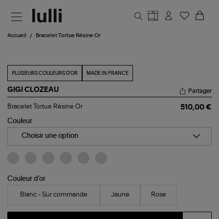
Aller au contenu principal
Accueil
Bracelet Tortue Résine Or
PLUSIEURS COULEURS D'OR
MADE IN FRANCE
GIGI CLOZEAU
Partager
Bracelet
Bracelet Tortue Résine Or
510,00 €
Tortue
Résine
Couleur
Or
Choisir une option
Couleur d'or
Blanc - Sur commande
Jaune
Rose