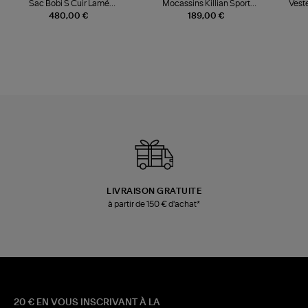
Sac Bobi S Cuir Lamé
Mocassins Killian Sport
Veste
Champagne
Mousse
480,00 €
189,00 €
LIVRAISON GRATUITE
à partir de 150 € d'achat*
20 € EN VOUS INSCRIVANT À LA