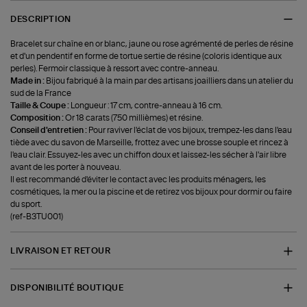
DESCRIPTION
Bracelet sur chaîne en or blanc, jaune ou rose agrémenté de perles de résine
et d'un pendentif en forme de tortue sertie de résine (coloris identique aux
perles). Fermoir classique à ressort avec contre-anneau.
Made in :
Bijou fabriqué à la main par des artisans joailliers dans un atelier du
sud de la France
Taille & Coupe :
Longueur : 17 cm, contre-anneau à 16 cm.
Composition :
Or 18 carats (750 millièmes) et résine.
Conseil d'entretien :
Pour raviver l'éclat de vos bijoux, trempez-les dans l'eau
tiède avec du savon de Marseille, frottez avec une brosse souple et rincez à
l'eau clair. Essuyez-les avec un chiffon doux et laissez-les sécher à l'air libre
avant de les porter à nouveau.
Il est recommandé d'éviter le contact avec les produits ménagers, les
cosmétiques, la mer ou la piscine et de retirez vos bijoux pour dormir ou faire
du sport.
(ref-B3TU001)
LIVRAISON ET RETOUR
DISPONIBILITÉ BOUTIQUE