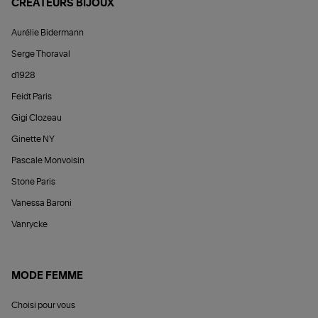
CRÉATEURS BIJOUX
Aurélie Bidermann
Serge Thoraval
d1928
Feidt Paris
Gigi Clozeau
Ginette NY
Pascale Monvoisin
Stone Paris
Vanessa Baroni
Vanrycke
MODE FEMME
Choisi pour vous