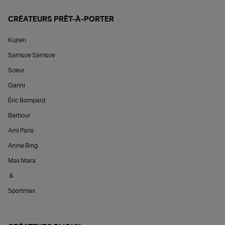
CRÉATEURS PRÊT-À-PORTER
Kujten
Samsoe Samsoe
Soeur
Ganni
Éric Bompard
Barbour
Ami Paris
Anine Bing
Max Mara
&
Sportmax