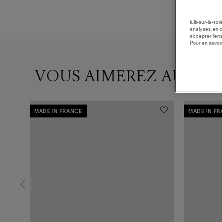
lulli-sur-la-t
analyses, en 
accepter l’en
Pour en savoir
VOUS AIMEREZ AUSSI
MADE IN FRANCE
MADE IN F