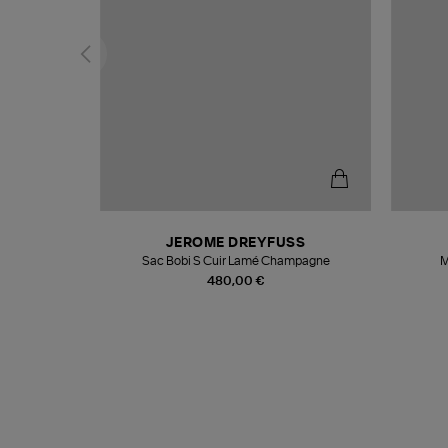
N
JEROME DREYFUSS
te
Sac Bobi S Cuir Lamé Champagne
M
480,00 €