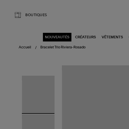
Aller au contenu principal
BOUTIQUES
NOUVEAUTÉS
CRÉATEURS
VÊTEMENTS
Accueil
Bracelet Trio Riviera-Rosado