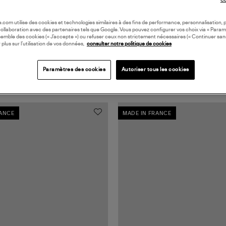
Co
oile.com utilise des cookies et technologies similaires à des fins de performance, personnalisation, p
collaboration avec des partenaires tels que Google. Vous pouvez configurer vos choix via « Param
semble des cookies (« J’accepte ») ou refuser ceux non strictement nécessaires (« Continuer san
 plus sur l’utilisation de vos données,
consulter notre politique de cookies
Paramètres des cookies
Autoriser tous les cookies
RANCE
MADE IN FRANCE