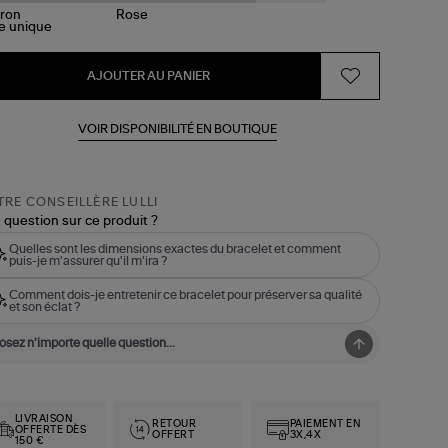
le
unique
AJOUTER AU PANIER
VOIR DISPONIBILITÉ EN BOUTIQUE
RE CONSEILLÈRE LULLI
 question sur ce produit ?
Quelles sont les dimensions exactes du bracelet et comment
puis-je m'assurer qu'il m'ira ?
Comment dois-je entretenir ce bracelet pour préserver sa qualité
et son éclat ?
LIVRAISON
RETOUR
PAIEMENT EN
OFFERTE DÈS
OFFERT
3X,4X
150 €