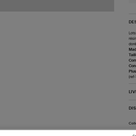
DE
Lots
rési
doré
Made
Tail
Com
Cons
Plus
(re
LI
DI
Coll