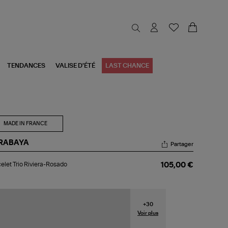
TENDANCES
VALISE D'ÉTÉ
LAST CHANCE
MADE IN FRANCE
RABAYA
Partager
celet
elet Trio Riviera-Rosado
105,00 €
o
iera-
sado
+
30
Voir plus