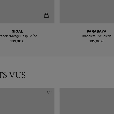
SIGAL
PARABAYA
racelet Rivage Caspule Été
Bracelets Trio Soleda
109,00 €
105,00 €
TS VUS