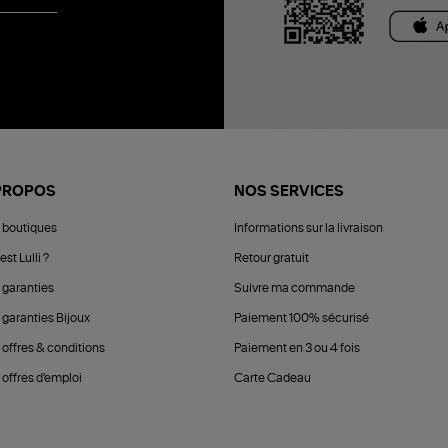
PROPOS
NOS SERVICES
 boutiques
Informations sur la livraison
est Lulli ?
Retour gratuit
 garanties
Suivre ma commande
 garanties Bijoux
Paiement 100% sécurisé
 offres & conditions
Paiement en 3 ou 4 fois
offres d'emploi
Carte Cadeau