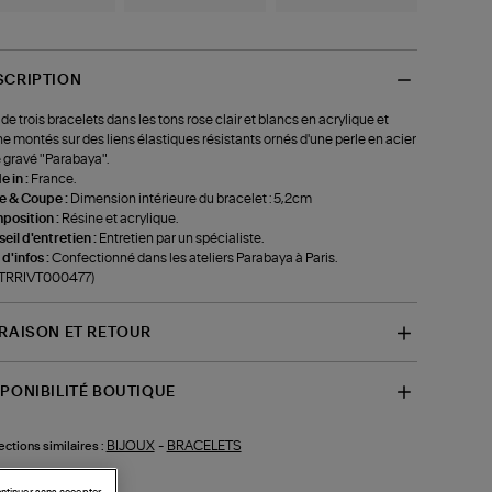
SCRIPTION
 de trois bracelets dans les tons rose clair et blancs en acrylique et
ne montés sur des liens élastiques résistants ornés d'une perle en acier
 gravé "Parabaya".
 in :
France.
le & Coupe :
Dimension intérieure du bracelet : 5,2cm
position :
Résine et acrylique.
eil d'entretien :
Entretien par un spécialiste.
 d'infos :
Confectionné dans les ateliers Parabaya à Paris.
f-TRRIVT000477)
VRAISON ET RETOUR
SPONIBILITÉ BOUTIQUE
BIJOUX
-
BRACELETS
ections similaires :