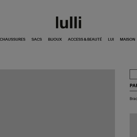
CHAUSSURES
SACS
BIJOUX
ACCESS & BEAUTÉ
LUI
MAISON
PA
Bra
Brac
Tri
Riv
Ro