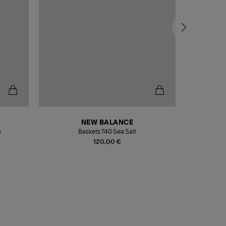
NEW BALANCE
e
Baskets 740 Sea Salt
Veste
120,00 €