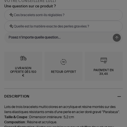
VOTRE CONSEILLÈRE LULLI
Une question sur ce produit ?
Ces bracelets sont-ils réglables ?
Quelle est la matière exacte des perles gravées ?
LIVRAISON
PAIEMENT EN
OFFERTE DÈS 150
RETOUR OFFERT
3X,4X
€
DESCRIPTION
Lots de trois bracelets multicolores en acrylique et résine montés sur des
liens élastiques résistants ornés d'une perle en acier doré gravé "Parabaya".
Taille & Coupe :
Dimension intérieure : 5,2 cm
Composition :
Résine et acrylique.