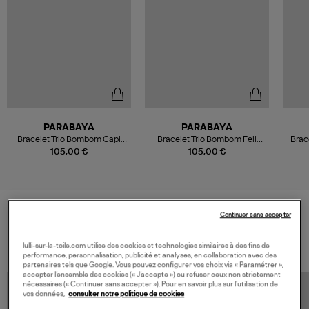
PARABAYA
PARABAYA
Bracelet Trio Bombom Capi
Bracelet Trio Bombom Feli
Brac
Imprimé Animal
Imprimé Animal
105,00 €
105,00 €
Continuer sans accepter
VOS DERNIERS PRODUITS VUS
lulli-sur-la-toile.com utilise des cookies et technologies similaires à des fins de
performance, personnalisation, publicité et analyses, en collaboration avec des
partenaires tels que Google. Vous pouvez configurer vos choix via « Paramétrer »,
accepter l’ensemble des cookies (« J’accepte ») ou refuser ceux non strictement
nécessaires (« Continuer sans accepter »). Pour en savoir plus sur l’utilisation de
vos données,
consulter notre politique de cookies