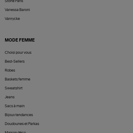
Stone Paris
Vanessa Baroni
Vanrycke
MODE FEMME
Choisi pour vous
Best-Sellers
Robes
Baskets femme
Sweatshirt
Jeans
Sacs à main
Bijoux tendances
Doudounes et Parkas
Maison déco