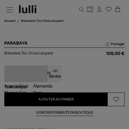
Aller au contenu principal
Accueil
Bracelets Trio Onca Léopard
PARABAYA
Partager
Bracelets
Bracelets Trio Onca Léopard
105,00 €
Trio
Onca
Léopard
+
31
Voir plus
Taille
unique
AJOUTER AU PANIER
VOIR DISPONIBILITÉ EN BOUTIQUE