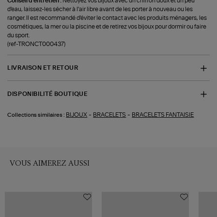
Conseil d'entretien :
Nettoyez vos bijoux avec un chiffon doux et un peu
d'eau, laissez-les sécher à l'air libre avant de les porter à nouveau ou les
ranger. Il est recommandé d'éviter le contact avec les produits ménagers, les
cosmétiques, la mer ou la piscine et de retirez vos bijoux pour dormir ou faire
du sport.
(ref-TRONCT000437)
LIVRAISON ET RETOUR
DISPONIBILITÉ BOUTIQUE
-
-
BIJOUX
BRACELETS
BRACELETS FANTAISIE
Collections similaires :
VOUS AIMEREZ AUSSI