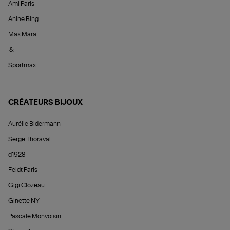
Ami Paris
Anine Bing
Max Mara
&
Sportmax
CRÉATEURS BIJOUX
Aurélie Bidermann
Serge Thoraval
d1928
Feidt Paris
Gigi Clozeau
Ginette NY
Pascale Monvoisin