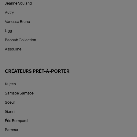
Jeanne Vouland
Autry
Vanessa Bruno
Ugg
Baobab Collection
Assouline
CRÉATEURS PRÊT-À-PORTER
Kujten
Samsoe Samsoe
Soeur
Ganni
Éric Bompard
Barbour