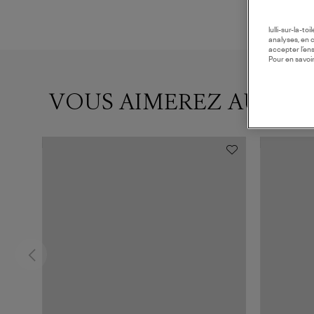
lulli-sur-la-t
analyses, en 
accepter l’en
Pour en savoir
VOUS AIMEREZ AUSSI