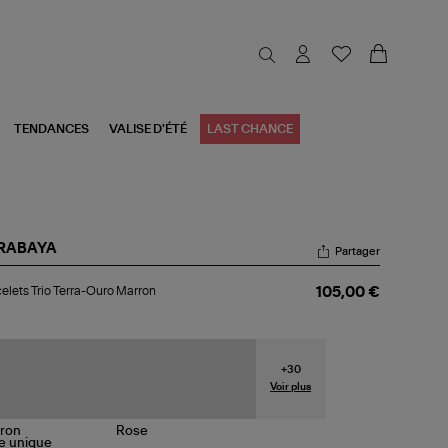
TENDANCES
VALISE D'ÉTÉ
LAST CHANCE
RABAYA
Partager
celets
elets Trio Terra-Ouro Marron
105,00 €
o
ra-
ro
rron
+
30
Voir plus
le
unique