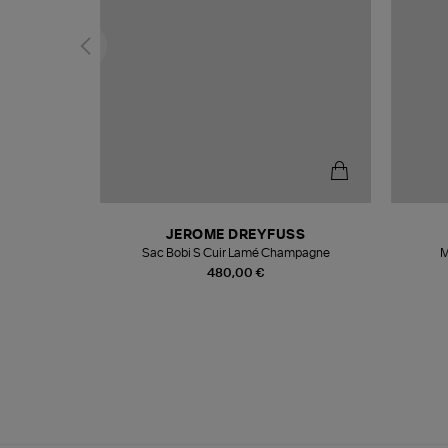
T
JEROME DREYFUSS
k
Sac Bobi S Cuir Lamé Champagne
M
480,00 €