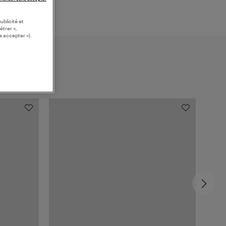
ublicité et
étrer »,
s accepter »).