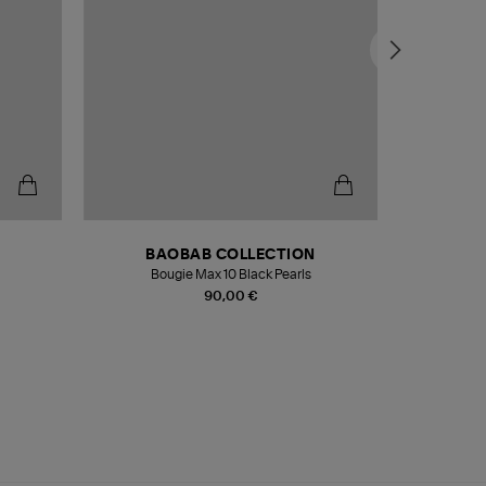
BAOBAB COLLECTION
Bougie Max 10 Black Pearls
Paréo Fou
90,00 €