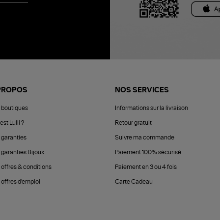
PROPOS
NOS SERVICES
 boutiques
Informations sur la livraison
est Lulli ?
Retour gratuit
 garanties
Suivre ma commande
 garanties Bijoux
Paiement 100% sécurisé
 offres & conditions
Paiement en 3 ou 4 fois
offres d'emploi
Carte Cadeau