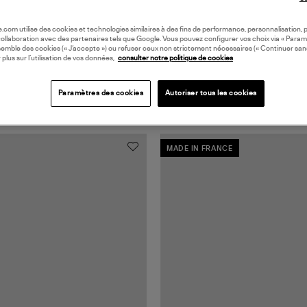
oile.com utilise des cookies et technologies similaires à des fins de performance, personnalisation, p
collaboration avec des partenaires tels que Google. Vous pouvez configurer vos choix via « Param
semble des cookies (« J’accepte ») ou refuser ceux non strictement nécessaires (« Continuer san
 plus sur l’utilisation de vos données,
consulter notre politique de cookies
Paramètres des cookies
Autoriser tous les cookies
MADE IN FRANCE