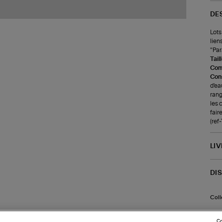
DE
Lots
lien
"Par
Tail
Com
Cons
d'ea
rang
les 
faire
(re
LI
DI
Coll
Co