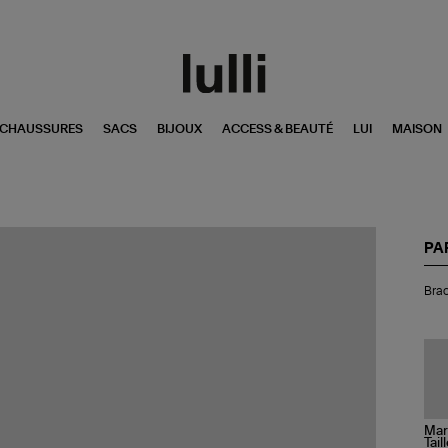
CHAUSSURES
SACS
BIJOUX
ACCESS & BEAUTÉ
LUI
MAISON
PA
Bra
Brac
Tri
Ter
Ou
Ma
Tail