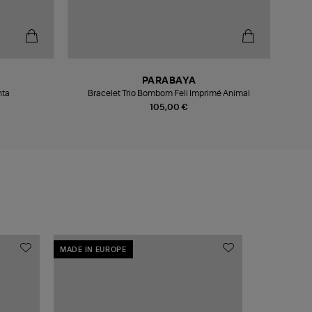
PARABAYA
nta
Bracelet Trio Bombom Feli Imprimé Animal
105,00 €
MADE IN EUROPE
MADE IN EU