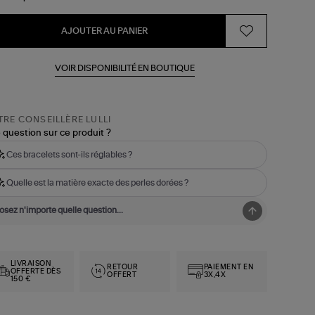
AJOUTER AU PANIER
VOIR DISPONIBILITÉ EN BOUTIQUE
RE CONSEILLÈRE LULLI
 question sur ce produit ?
Ces bracelets sont-ils réglables ?
Quelle est la matière exacte des perles dorées ?
LIVRAISON
RETOUR
PAIEMENT EN
OFFERTE DÈS
OFFERT
3X,4X
150 €