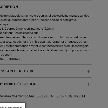
SCRIPTION
 de trois bracelets multicolores en acrylique et résine montés sur des
s élastiques résistants ornés d'une perle en acier doré gravé
abaya".
le & Coupe :
Dimension intérieure : 5,2 cm
position :
Résine et acrylique.
eil d'entretien :
Nettoyez vos bijoux avec un chiffon doux et un peu
u, laissez-les sécher à l'air libre avant de les porter à nouveau ou les
er. Il est recommandé d'éviter le contact avec les produits ménagers,
cosmétiques, la mer ou la piscine et de retirez vos bijoux pour dormir ou
 du sport.
f-TRTERT000428)
VRAISON ET RETOUR
SPONIBILITÉ BOUTIQUE
BIJOUX
-
BRACELETS
-
BRACELETS FANTAISIE
ections similaires :
ntinuer sans accepter