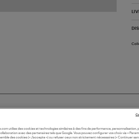
LI
DI
Coll
Co
ORATION
oile.com utilise des cookies et technologies similaires à des fins de performance, personnalisation, p
collaboration avec des partenaires tels que Google. Vous pouvez configurer vos choix via « Param
semble des cookies (« J’accepte ») ou refuser ceux non strictement nécessaires (« Continuer san