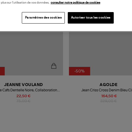
 plus sur l’utilisation de vos données,
consulter notre politique de cookies
Paramètres des cookies
Autoriser tous les cookies
-50%
JEANNE VOULAND
AGOLDE
e Caïs Dentelle Noire, Collaboration
Jean Criss Cross Denim Bleu Cl
nne Vouland x Nina des Criquets
22,50 €
164,50 €
75,00 €
329,00 €