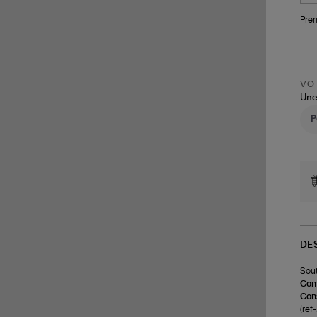
de
Cri
Pren
VOT
Une
DE
Sout
Com
Cons
(re