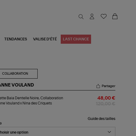
TENDANCES
VALISE D'ÉTÉ
LAST CHANCE
COLLABORATION
ANNE VOULAND
Partager
lette
ette Baia Dentelle Noire, Collaboration
48,00 €
a
ne Vouland x Nina des Criquets
telle
120,00 €
re,
laboration
anne
Guide des tailles
le
uland
a