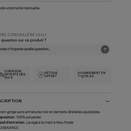
s
quets
dre votre taille habituelle.
RE CONSEILLÈRE LULLI
 question sur ce produit ?
LIVRAISON
RETOUR
PAIEMENT EN
OFFERTE DÈS
OFFERT
3X,4X
150 €
SCRIPTION
ien-gorge sans armatures noir en dentelle. Bretelles ajustables.
position :
100% polyester.
eil d'entretien :
Lavage à la main à l'eau froide.
f-JVBAIANO)