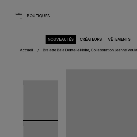
Aller au contenu principal
BOUTIQUES
NOUVEAUTÉS
CRÉATEURS
VÊTEMENTS
Accueil
Bralette Baia Dentelle Noire, Collaboration Jeanne Voul