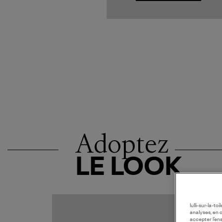
Adoptez
LE LOOK
COLLAB
lulli-sur-la-t
analyses, en 
accepter l’en