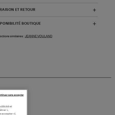
VRAISON ET RETOUR
SPONIBILITÉ BOUTIQUE
JEANNE VOULAND
ections similaires :
ntinuer sans accepter
ublicité et
étrer »,
s accepter »).