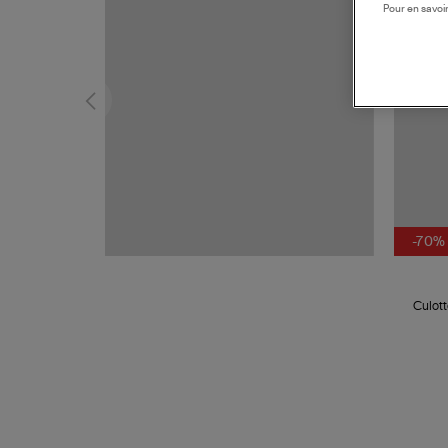
Pour en savoir
-70%
Culott
Jea