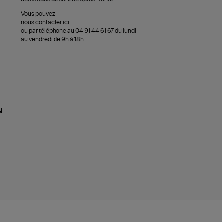
Vous pouvez
nous contacter ici
ou par téléphone au 04 91 44 61 67 du lundi
au vendredi de 9h à 18h.
N