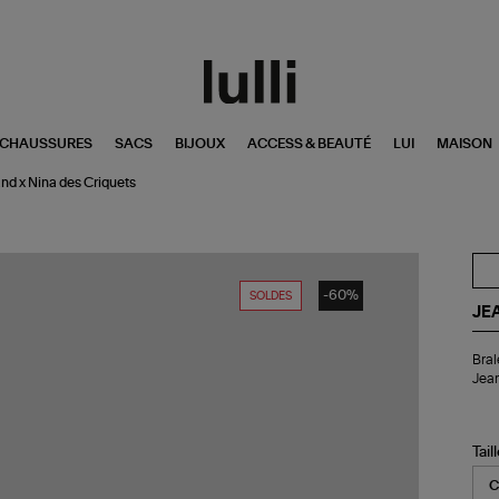
CHAUSSURES
SACS
BIJOUX
ACCESS & BEAUTÉ
LUI
MAISON
and x Nina des Criquets
-60%
SOLDES
JE
Bra
Bral
Bai
Jean
Den
Noi
Col
Je
Tail
Vo
x
Nin