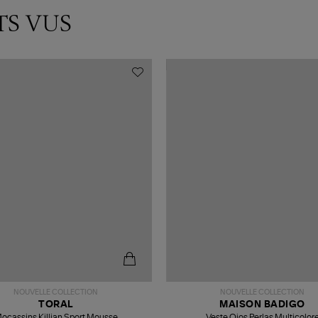
TS VUS
NOUVELLE COLLECTION
NOUVELLE COLLECTION
TORAL
MAISON BADIGO
ocassins Killian Sport Mousse
Veste Ojos Perlas Multicolor