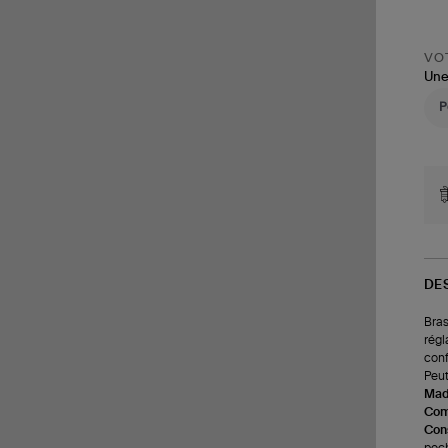
VOT
Une
DE
Bras
régl
conf
Peut
Made
Com
Cons
poch