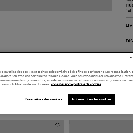
Plus
(re
LI
DI
Co
oile.com utilise des cookies et technologies similaires à des fins de performance, personnalisation, p
collaboration avec des partenaires tels que Google. Vous pouvez configurer vos choix via « Param
semble des cookies (« J’accepte ») ou refuser ceux non strictement nécessaires (« Continuer san
 plus sur l’utilisation de vos données,
consulter notre politique de cookies
Paramètres des cookies
Autoriser tous les cookies
TS VUS