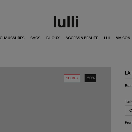
CHAUSSURES
SACS
BIJOUX
ACCESS & BEAUTÉ
LUI
MAISON
LA
-50%
SOLDES
Bra
Bras
Br
Ja
Vic
Tail
Pren