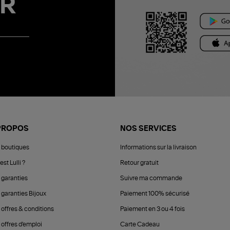
R
PROPOS
NOS SERVICES
 boutiques
Informations sur la livraison
est Lulli ?
Retour gratuit
 garanties
Suivre ma commande
 garanties Bijoux
Paiement 100% sécurisé
 offres & conditions
Paiement en 3 ou 4 fois
offres d'emploi
Carte Cadeau