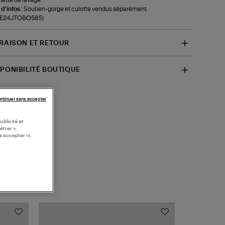
 d'infos :
Soutien-gorge et culotte vendus séparément.
f-E24JTOBO585)
VRAISON ET RETOUR
SPONIBILITÉ BOUTIQUE
ntinuer sans accepter
ublicité et
étrer »,
s accepter »).