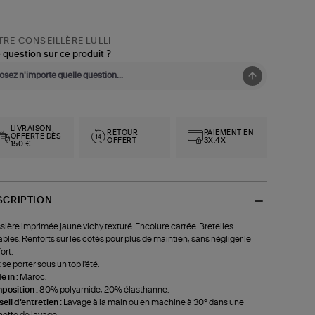
RE CONSEILLÈRE LULLI
 question sur ce produit ?
LIVRAISON
RETOUR
PAIEMENT EN
OFFERTE DÈS
OFFERT
3X,4X
150 €
SCRIPTION
sière imprimée jaune vichy texturé. Encolure carrée. Bretelles
ables. Renforts sur les côtés pour plus de maintien, sans négliger le
ort.
 se porter sous un top l'été.
 in :
Maroc.
position :
80% polyamide, 20% élasthanne.
eil d'entretien :
Lavage à la main ou en machine à 30° dans une
ette de lavage.