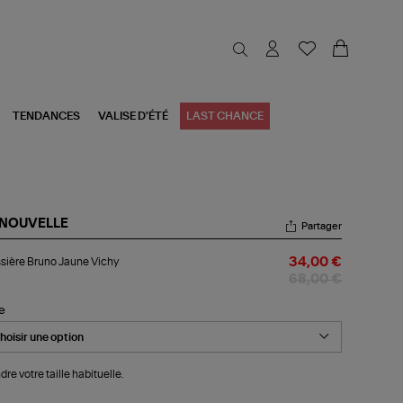
TENDANCES
VALISE D'ÉTÉ
LAST CHANCE
 NOUVELLE
Partager
ssière
sière Bruno Jaune Vichy
34,00 €
uno
une
68,00 €
hy
le
dre votre taille habituelle.