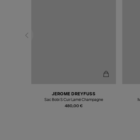
N
JEROME DREYFUSS
te
Sac Bobi S Cuir Lamé Champagne
M
480,00 €