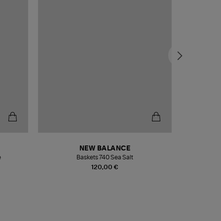
NEW BALANCE
e
Baskets 740 Sea Salt
Veste
120,00 €