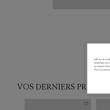
lulli-sur-la-t
analyses, en 
accepter l’en
Pour en savoir
VOS DERNIERS PRODUI