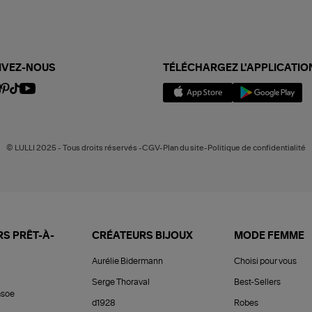
IVEZ-NOUS
TÉLÉCHARGEZ L'APPLICATIO
© LULLI 2025 - Tous droits réservés -CGV-Plan du site-Politique de confidentialité
S PRÊT-À-
CRÉATEURS BIJOUX
MODE FEMME
Aurélie Bidermann
Choisi pour vous
Serge Thoraval
Best-Sellers
soe
d1928
Robes