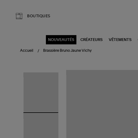
Aller au contenu principal
BOUTIQUES
NOUVEAUTÉS
CRÉATEURS
VÊTEMENTS
Accueil
Brassière Bruno Jaune Vichy