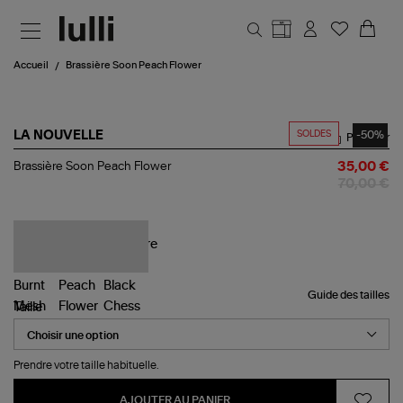
Aller au contenu principal
Accueil
Brassière Soon Peach Flower
SOLDES
-50%
LA NOUVELLE
Partager
Brassière
Brassière Soon Peach Flower
35,00 €
Soon
70,00 €
Peach
Flower
Guide des tailles
Taille
Prendre votre taille habituelle.
AJOUTER AU PANIER