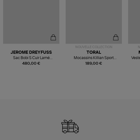
NOUVELLE COLLECTION
N
JEROME DREYFUSS
TORAL
Sac Bobi S Cuir Lamé
Mocassins Killian Sport
Veste
Champagne
Mousse
480,00 €
189,00 €