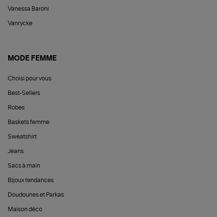
Vanessa Baroni
Vanrycke
MODE FEMME
Choisi pour vous
Best-Sellers
Robes
Baskets femme
Sweatshirt
Jeans
Sacs à main
Bijoux tendances
Doudounes et Parkas
Maison déco