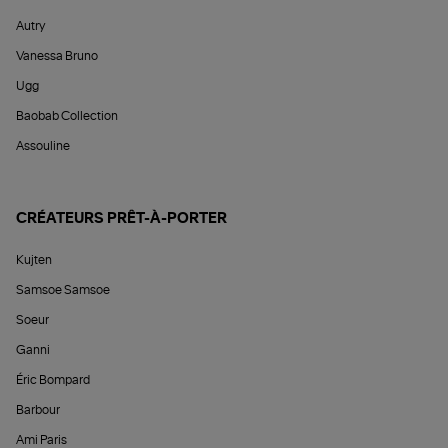
Autry
Vanessa Bruno
Ugg
Baobab Collection
Assouline
CRÉATEURS PRÊT-À-PORTER
Kujten
Samsoe Samsoe
Soeur
Ganni
Éric Bompard
Barbour
Ami Paris