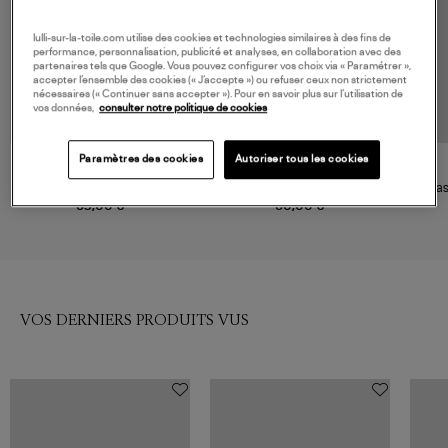
lulli-sur-la-toile.com utilise des cookies et technologies similaires à des fins de
performance, personnalisation, publicité et analyses, en collaboration avec des
partenaires tels que Google. Vous pouvez configurer vos choix via « Paramétrer »,
accepter l’ensemble des cookies (« J’accepte ») ou refuser ceux non strictement
nécessaires (« Continuer sans accepter »). Pour en savoir plus sur l’utilisation de
vos données,
consulter notre politique de cookies
Paramètres des cookies
Autoriser tous les cookies
LA NOUVELLE
LA NOUVELLE
Brassière Georgia Mousses
Brassière Georgia Rose Nude
Bras
Amovibles Golden Lurex
65,00 €
60,00 €
VOS DERNIERS PRODUITS VUS