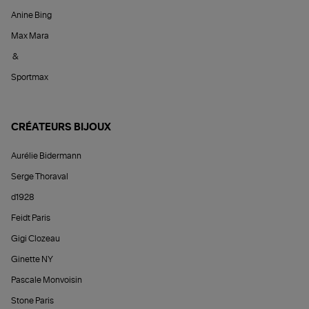
Anine Bing
Max Mara
&
Sportmax
CRÉATEURS BIJOUX
Aurélie Bidermann
Serge Thoraval
d1928
Feidt Paris
Gigi Clozeau
Ginette NY
Pascale Monvoisin
Stone Paris