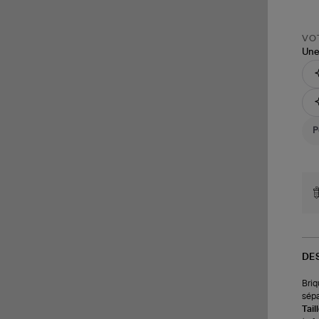
VOT
Une
DE
Briq
sép
Tail