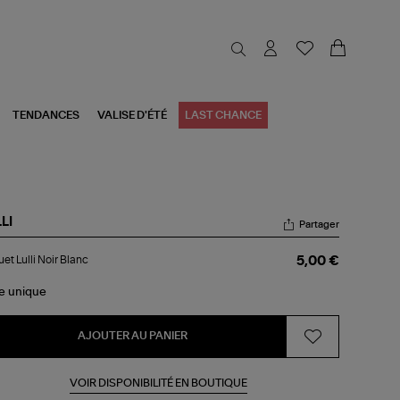
TENDANCES
VALISE D'ÉTÉ
LAST CHANCE
LI
Partager
quet
uet Lulli Noir Blanc
5,00 €
i
r
nc
le
unique
AJOUTER AU PANIER
VOIR DISPONIBILITÉ EN BOUTIQUE