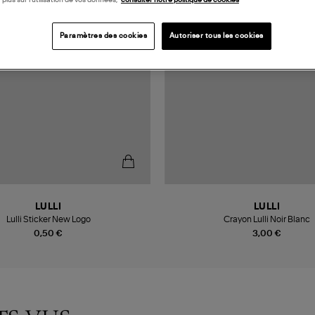
 plus sur l’utilisation de vos données,
consulter notre politique de cookies
Paramètres des cookies
Autoriser tous les cookies
LULLI
LULLI
Lulli Sticker New Logo
Crayon Lulli Noir Blanc
0,50 €
3,00 €