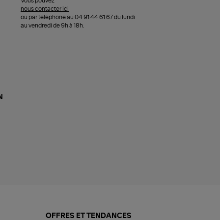
Vous pouvez
nous contacter ici
ou par téléphone au 04 91 44 61 67 du lundi
au vendredi de 9h à 18h.
N
OFFRES ET TENDANCES