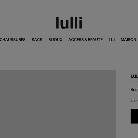
CHAUSSURES
SACS
BIJOUX
ACCESS & BEAUTÉ
LUI
MAISON
LUL
Bri
Briq
Lull
Noi
Bla
Tail