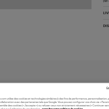
(re
LI
DI
Co
oile.com utilise des cookies et technologies similaires à des fins de performance, personnalisation, p
collaboration avec des partenaires tels que Google. Vous pouvez configurer vos choix via « Param
semble des cookies (« J’accepte ») ou refuser ceux non strictement nécessaires (« Continuer san