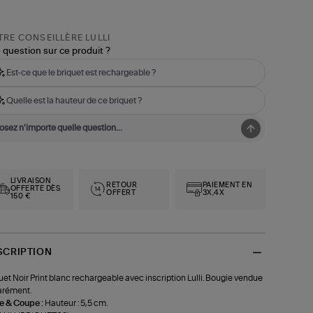
RE CONSEILLÈRE LULLI
 question sur ce produit ?
Est-ce que le briquet est rechargeable ?
Quelle est la hauteur de ce briquet ?
LIVRAISON
RETOUR
PAIEMENT EN
OFFERTE DÈS
OFFERT
3X,4X
150 €
SCRIPTION
uet Noir Print blanc rechargeable avec inscription Lulli. Bougie vendue
arément.
le & Coupe :
Hauteur : 5,5 cm.