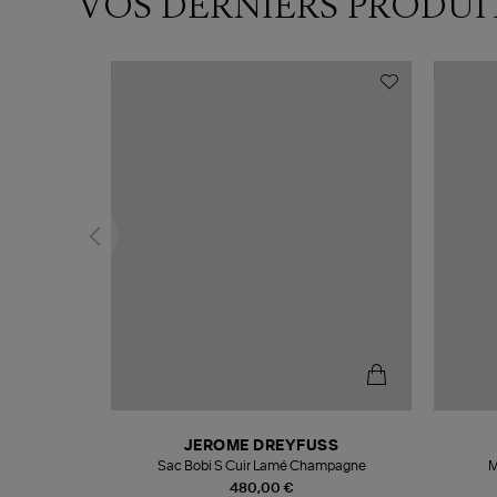
VOS DERNIERS PRODUI
N
JEROME DREYFUSS
te
Sac Bobi S Cuir Lamé Champagne
M
480,00 €