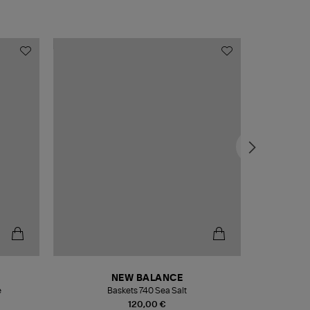
NEW BALANCE
e
Baskets 740 Sea Salt
Veste
120,00 €