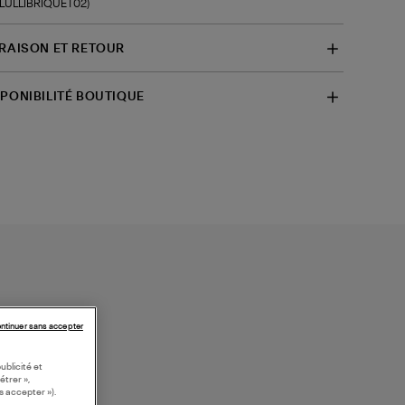
f-LULLIBRIQUET02)
VRAISON ET RETOUR
SPONIBILITÉ BOUTIQUE
ntinuer sans accepter
ublicité et
étrer »,
s accepter »).