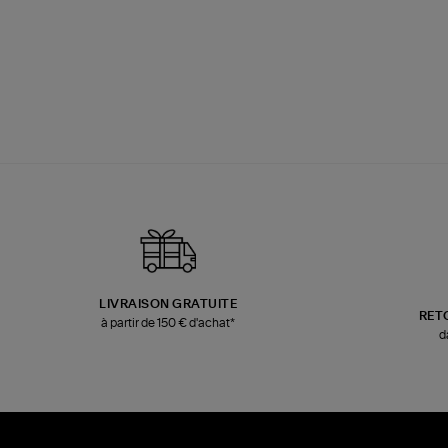
LIVRAISON GRATUITE
RET
à partir de 150 € d'achat*
d