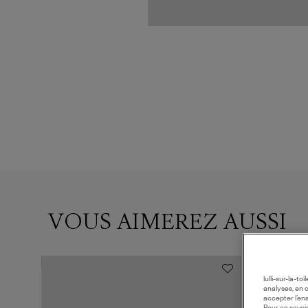
VOUS AIMEREZ AUSSI
lulli-sur-la-t
analyses, en 
accepter l’en