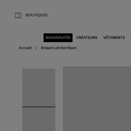
Aller au contenu principal
BOUTIQUES
NOUVEAUTÉS
CRÉATEURS
VÊTEMENTS
Accueil
Briquet Lulli Noir Blanc