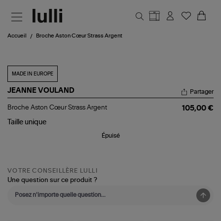
Aller au contenu principal
Accueil
Broche Aston Cœur Strass Argent
MADE IN EUROPE
JEANNE VOULAND
Partager
Broche
Broche Aston Cœur Strass Argent
105,00 €
Aston
Cœur
Taille
unique
Strass
Épuisé
Argent
VOTRE CONSEILLÈRE LULLI
Une question sur ce produit ?