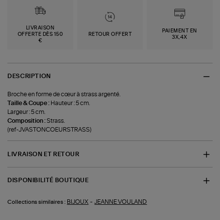
LIVRAISON
PAIEMENT EN
OFFERTE DÈS 150
RETOUR OFFERT
3X,4X
€
DESCRIPTION
Broche en forme de cœur à strass argenté.
Taille & Coupe :
Hauteur : 5 cm.
Largeur : 5 cm.
Composition :
Strass.
(ref-JVASTONCOEURSTRASS)
LIVRAISON ET RETOUR
DISPONIBILITÉ BOUTIQUE
-
BIJOUX
JEANNE VOULAND
Collections similaires :