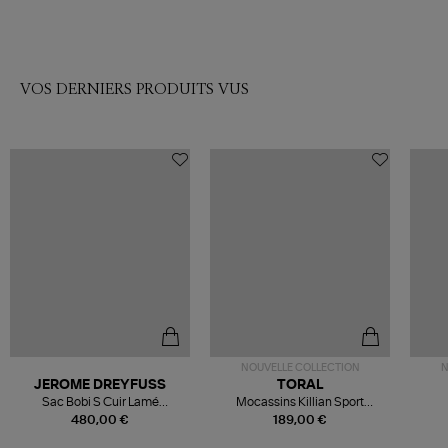
VOS DERNIERS PRODUITS VUS
NOUVELLE COLLECTION
N
JEROME DREYFUSS
TORAL
Sac Bobi S Cuir Lamé
Mocassins Killian Sport
Champagne
Mousse
480,00 €
189,00 €