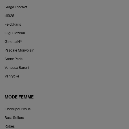
Serge Thoraval
d1928
Feidt Paris
Gigi Clozeau
Ginette NY
Pascale Monvoisin
Stone Paris
Vanessa Baroni
Vanrycke
MODE FEMME
Choisi pour vous
Best-Sellers
Robes