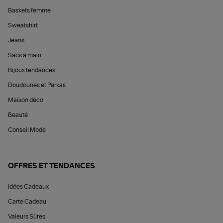
Baskets femme
Sweatshirt
Jeans
Sacs à main
Bijoux tendances
Doudounes et Parkas
Maison déco
Beauté
Conseil Mode
OFFRES ET TENDANCES
Idées Cadeaux
Carte Cadeau
Valeurs Sûres