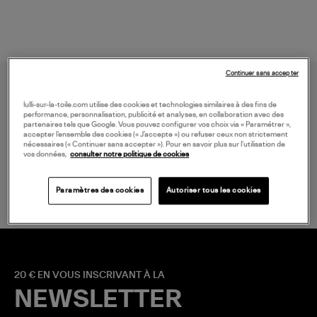
Continuer sans accepter
lulli-sur-la-toile.com utilise des cookies et technologies similaires à des fins de
performance, personnalisation, publicité et analyses, en collaboration avec des
partenaires tels que Google. Vous pouvez configurer vos choix via « Paramétrer »,
accepter l’ensemble des cookies (« J’accepte ») ou refuser ceux non strictement
nécessaires (« Continuer sans accepter »). Pour en savoir plus sur l’utilisation de
vos données,
consulter notre politique de cookies
LIVRAISON GRATUITE
à partir de 150 € d'achat*
Paramètres des cookies
Autoriser tous les cookies
20 € EN VOUS INSCRIVANT À LA
NEWSLETTER